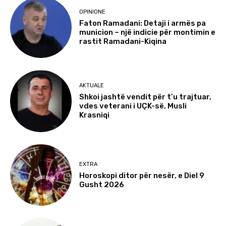
OPINIONE
Faton Ramadani: Detaji i armës pa
municion – një indicie për montimin e
rastit Ramadani-Kiqina
AKTUALE
Shkoi jashtë vendit për t’u trajtuar,
vdes veterani i UÇK-së, Musli
Krasniqi
EXTRA
Horoskopi ditor për nesër, e Diel 9
Gusht 2026