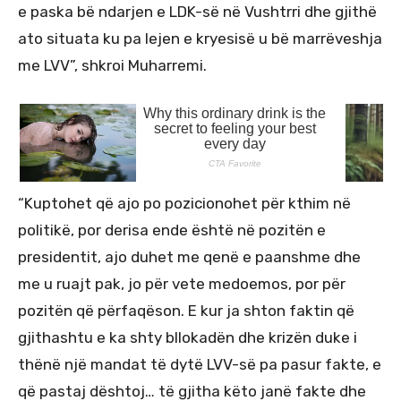
e paska bë ndarjen e LDK-së në Vushtrri dhe gjithë
ato situata ku pa lejen e kryesisë u bë marrëveshja
me LVV”, shkroi Muharremi.
“Kuptohet që ajo po pozicionohet për kthim në
politikë, por derisa ende është në pozitën e
presidentit, ajo duhet me qenë e paanshme dhe
me u ruajt pak, jo për vete medoemos, por për
pozitën që përfaqëson. E kur ja shton faktin që
gjithashtu e ka shty bllokadën dhe krizën duke i
thënë një mandat të dytë LVV-së pa pasur fakte, e
që pastaj dështoj… të gjitha këto janë fakte dhe