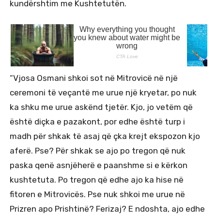
kundërshtim me Kushtetutën.
“Vjosa Osmani shkoi sot në Mitrovicë në një
ceremoni të veçantë me urue një kryetar, po nuk
ka shku me urue askënd tjetër. Kjo, jo vetëm që
është diçka e pazakont, por edhe është turp i
madh për shkak të asaj që çka krejt ekspozon kjo
aferë. Pse? Për shkak se ajo po tregon që nuk
paska qenë asnjëherë e paanshme si e kërkon
kushtetuta. Po tregon që edhe ajo ka hise në
fitoren e Mitrovicës. Pse nuk shkoi me urue në
Prizren apo Prishtinë? Ferizaj? E ndoshta, ajo edhe