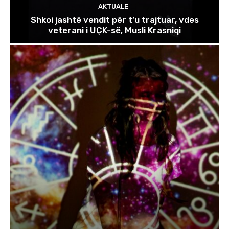
AKTUALE
Shkoi jashtë vendit për t’u trajtuar, vdes
veterani i UÇK-së, Musli Krasniqi