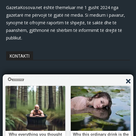
GazetaKosova.net është themeluar më 1 gusht 2024 nga
gazetarë me përvojë të gjatë në media. Si medium i pavarur,
synojmë të ofrojmë raportim të shpejtë, të saktë dhe të
paanshëm, gjithmonë në shërbim të informimit të drejtë të
publikut.
KONTAKTI
E-Mail:
gazetakosovanet@gmail.com
Tel: +383 45 339 807