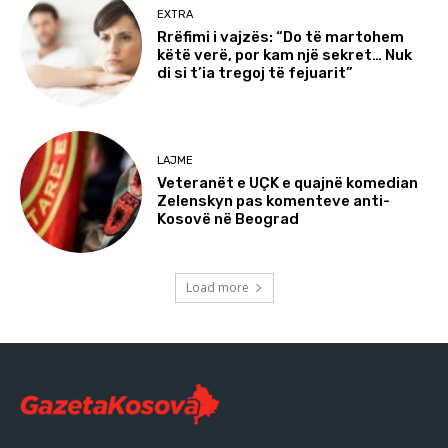
EXTRA
Rrëfimi i vajzës: “Do të martohem
këtë verë, por kam një sekret… Nuk
di si t’ia tregoj të fejuarit”
LAJME
Veteranët e UÇK e quajnë komedian
Zelenskyn pas komenteve anti-
Kosovë në Beograd
Load more