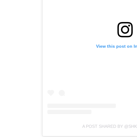
View this post on I
A POST SHARED BY @SHK