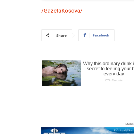
/GazetaKosova/
Facebook
Share
- MARK