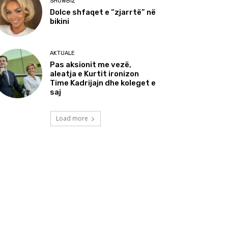
SHOWBIZ
Dolce shfaqet e “zjarrtë” në
bikini
AKTUALE
Pas aksionit me vezë,
aleatja e Kurtit ironizon
Time Kadrijajn dhe koleget e
saj
Load more