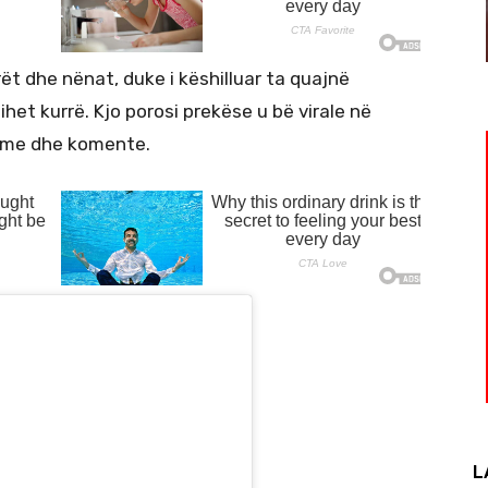
ët dhe nënat, duke i këshilluar ta quajnë
ihet kurrë. Kjo porosi prekëse u bë virale në
gime dhe komente.
L