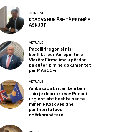
OPINIONE
KOSOVA NUK ËSHTË PRONË E
ASKUJT!
AKTUALE
Pacolli tregon si nisi
konflikti për Aeroportin e
Vlorës: Firma ime u përdor
pa autorizim në dokumentet
për MABCO-n
AKTUALE
Ambasada britanike u bën
thirrje deputetëve: Punoni
urgjentisht bashkë për të
mirën e Kosovës dhe
partneriteteve
ndërkombëtare