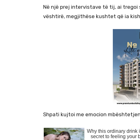
Në një prej intervistave të tij, ai treg
vështirë, megjithëse kushtet që ia kish
Shpati kujtoi me emocion mbështetjen