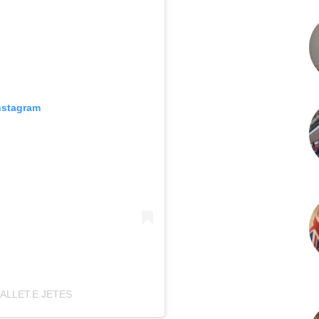
nstagram
ALLET.E.JETES