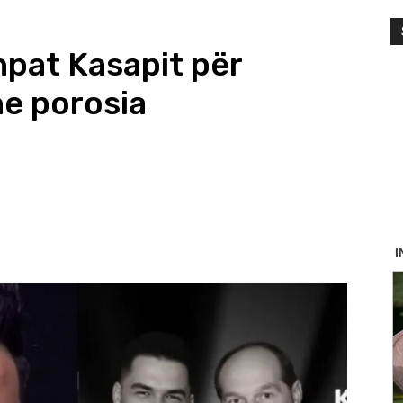
hpat Kasapit për
he porosia