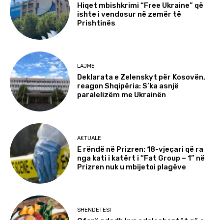
Hiqet mbishkrimi “Free Ukraine” që
ishte i vendosur në zemër të
Prishtinës
LAJME
Deklarata e Zelenskyt për Kosovën,
reagon Shqipëria: S’ka asnjë
paralelizëm me Ukrainën
AKTUALE
E rëndë në Prizren: 18-vjeçari që ra
nga kati i katërt i “Fat Group – 1” në
Prizren nuk u mbijetoi plagëve
SHËNDETËSI