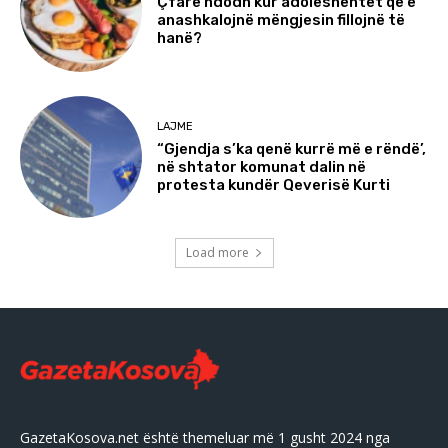
Çfarë ndodh kur adoleshentët që e
anashkalojnë mëngjesin fillojnë të
hanë?
LAJME
“Gjendja s’ka qenë kurrë më e rëndë’,
në shtator komunat dalin në
protesta kundër Qeverisë Kurti
Load more
GazetaKosova.net është themeluar më 1 gusht 2024 nga