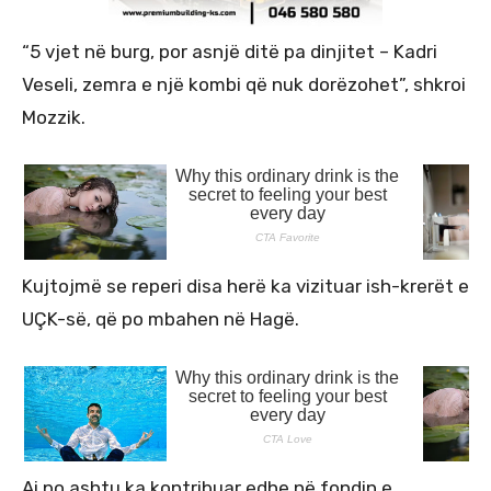
“5 vjet në burg, por asnjë ditë pa dinjitet – Kadri
Veseli, zemra e një kombi që nuk dorëzohet”, shkroi
Mozzik.
Kujtojmë se reperi disa herë ka vizituar ish-krerët e
UÇK-së, që po mbahen në Hagë.
Ai po ashtu ka kontribuar edhe në fondin e