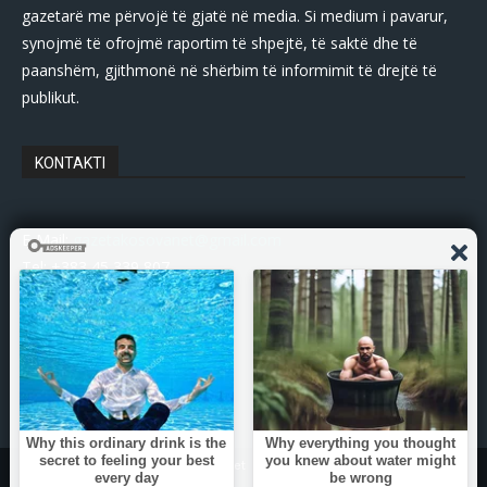
gazetarë me përvojë të gjatë në media. Si medium i pavarur,
synojmë të ofrojmë raportim të shpejtë, të saktë dhe të
paanshëm, gjithmonë në shërbim të informimit të drejtë të
publikut.
KONTAKTI
E-Mail:
gazetakosovanet@gmail.com
Tel: +383 45 339 807
© Copyright - 2025 Gazetakosova.net