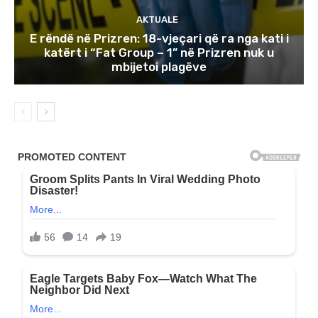
AKTUALE
E rëndë në Prizren: 18-vjeçari që ra nga kati i
katërt i “Fat Group – 1” në Prizren nuk u
mbijetoi plagëve