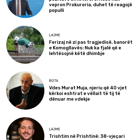
vepron Prokuroria, duhet të reagojë
populli
LAJME
Ferizaj në zi pas tragjedisë, banorët
e Komogllavës: Nuk ka fjalë që e
lehtësojnë këtë dhimbje
BOTA
Vdes Murat Muja, njeriu që 40 vjet
kërkoi eshtrat e vëllait të tij të
dënuar me vdekje
LAJME
Trishtim në Prishtinë: 38-vjeçari