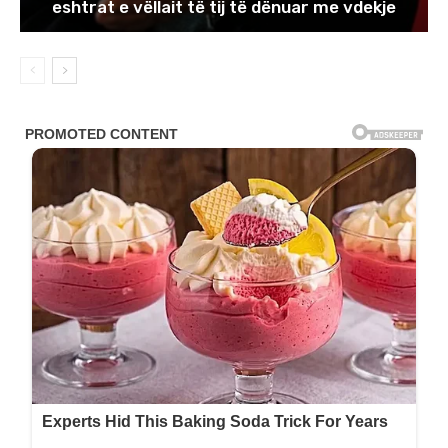
eshtrat e vëllait të tij të dënuar me vdekje