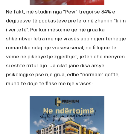
Në fakt, një studim nga “Pew” tregoi se 34% e
dëgjuesve të podkasteve preferojnë zhanrin “krim
i vërtetë”. Por kur mësojmë që një grua ka
shkëmbyer letra me një vrasës apo ndjen tërheqje
romantike ndaj një vrasësi serial, ne fillojmë të
vëmë në pikëpyetje zgjedhjet, jetën dhe mënyrën
si është rritur ajo. Ja cilat janë disa arsye
psikologjike pse një grua, edhe “normale” qoftë,
mund të dojë të flasë me një vrasës: