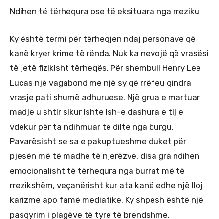
Ndihen të tërhequra ose të eksituara nga rreziku
Ky është termi për tërheqjen ndaj personave që
kanë kryer krime të rënda. Nuk ka nevojë që vrasësi
të jetë fizikisht tërheqës. Për shembull Henry Lee
Lucas një vagabond me një sy që rrëfeu qindra
vrasje pati shumë adhuruese. Një grua e martuar
madje u shtir sikur ishte ish-e dashura e tij e
vdekur për ta ndihmuar të dilte nga burgu.
Pavarësisht se sa e pakuptueshme duket për
pjesën më të madhe të njerëzve, disa gra ndihen
emocionalisht të tërhequra nga burrat më të
rrezikshëm, veçanërisht kur ata kanë edhe një lloj
karizme apo famë mediatike. Ky shpesh është një
pasqyrim i plagëve të tyre të brendshme.