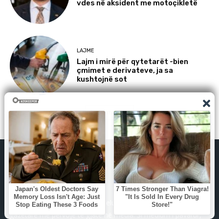
vdes në aksident me motoçikletë
LAJME
Lajm i mirë për qytetarët -bien
çmimet e derivateve, ja sa
kushtojnë sot
Load more
GazetaKosova.net është themeluar më 1 gusht 2024 nga
gazetarë me përvojë të gjatë në media. Si medium i pavarur,