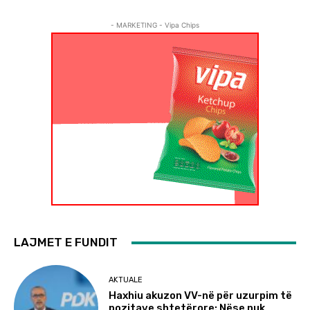
- MARKETING - Vipa Chips
LAJMET E FUNDIT
AKTUALE
Haxhiu akuzon VV-në për uzurpim të
pozitave shtetërore: Nëse nuk