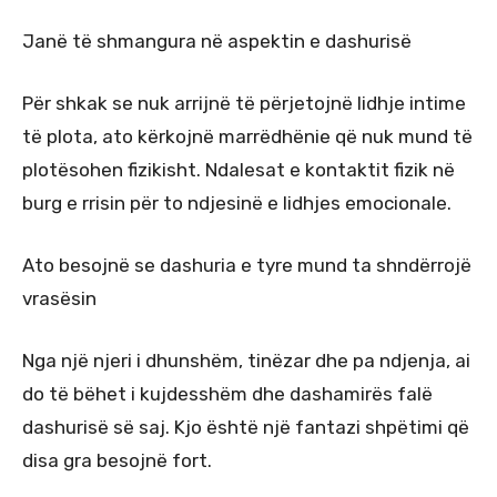
Janë të shmangura në aspektin e dashurisë
Për shkak se nuk arrijnë të përjetojnë lidhje intime
të plota, ato kërkojnë marrëdhënie që nuk mund të
plotësohen fizikisht. Ndalesat e kontaktit fizik në
burg e rrisin për to ndjesinë e lidhjes emocionale.
Ato besojnë se dashuria e tyre mund ta shndërrojë
vrasësin
Nga një njeri i dhunshëm, tinëzar dhe pa ndjenja, ai
do të bëhet i kujdesshëm dhe dashamirës falë
dashurisë së saj. Kjo është një fantazi shpëtimi që
disa gra besojnë fort.