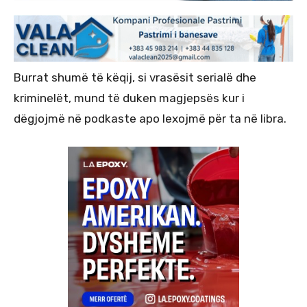
Burrat shumë të këqij, si vrasësit serialë dhe
kriminelët, mund të duken magjepsës kur i
dëgjojmë në podkaste apo lexojmë për ta në libra.