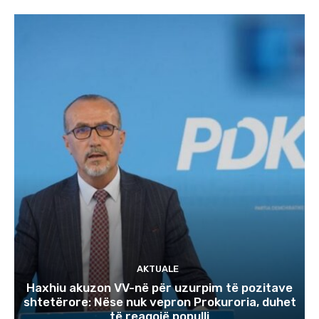
AKTUALE
Haxhiu akuzon VV-në për uzurpim të pozitave
shtetërore: Nëse nuk vepron Prokuroria, duhet
të reagojë populli