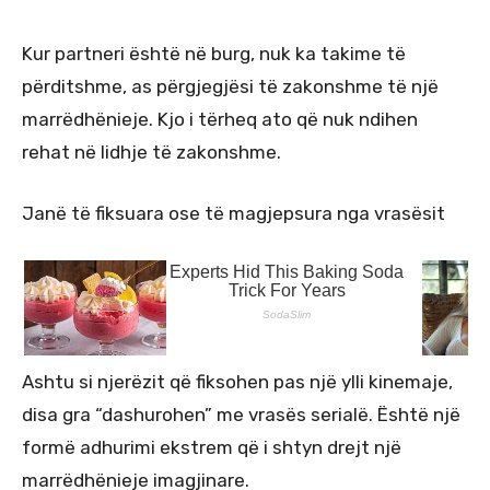
Kur partneri është në burg, nuk ka takime të
përditshme, as përgjegjësi të zakonshme të një
marrëdhënieje. Kjo i tërheq ato që nuk ndihen
rehat në lidhje të zakonshme.
Janë të fiksuara ose të magjepsura nga vrasësit
Ashtu si njerëzit që fiksohen pas një ylli kinemaje,
disa gra “dashurohen” me vrasës serialë. Është një
formë adhurimi ekstrem që i shtyn drejt një
marrëdhënieje imagjinare.