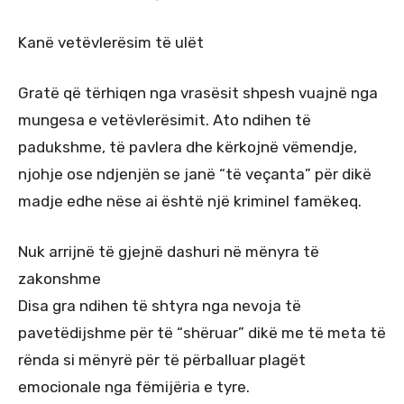
Kanë vetëvlerësim të ulët
Gratë që tërhiqen nga vrasësit shpesh vuajnë nga
mungesa e vetëvlerësimit. Ato ndihen të
padukshme, të pavlera dhe kërkojnë vëmendje,
njohje ose ndjenjën se janë “të veçanta” për dikë
madje edhe nëse ai është një kriminel famëkeq.
Nuk arrijnë të gjejnë dashuri në mënyra të
zakonshme
Disa gra ndihen të shtyra nga nevoja të
pavetëdijshme për të “shëruar” dikë me të meta të
rënda si mënyrë për të përballuar plagët
emocionale nga fëmijëria e tyre.