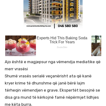
Ajo është e magjepsur nga vëmendja mediatike që
merr vrasësi
Shumë vrasës serialë veçanërisht ata që kanë
kryer krime të dhunshme që janë bërë lajm
tërheqin vëmendjen e grave. Ekspertët besojnë se
disa gra mund të kërkojnë famë nëpërmjet lidhjes
me këta burra.