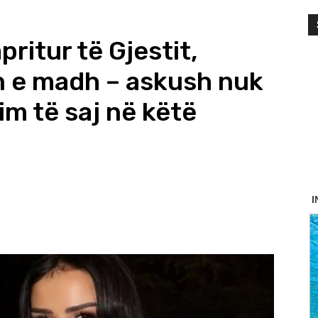
pritur të Gjestit,
n e madh – askush nuk
im të saj në këtë