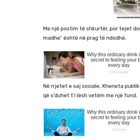
Me një postim të shkurtër, por tejet d
madhe” është në prag të ndodhë.
Në rrjetet e saj sociale, Xheneta publi
që s’duhet t’i lësh vetëm me një fund.