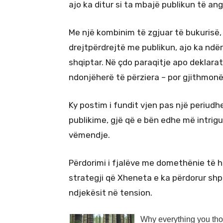
ajo ka ditur si ta mbajë publikun të ang
Me një kombinim të zgjuar të bukurisë,
drejtpërdrejtë me publikun, ajo ka ndërt
shqiptar. Në çdo paraqitje apo deklara
ndonjëherë të përziera – por gjithmon
Ky postim i fundit vjen pas një periud
publikime, gjë që e bën edhe më intrig
vëmendje.
Përdorimi i fjalëve me domethënie të h
strategji që Xheneta e ka përdorur shp
ndjekësit në tension.