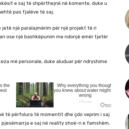
ekësit e saj të shpërthejnë në komente, duke u
ehtë pas fjalëve të saj.
jetë një paralajmërim për një projekt të ri
kran ose një bashkëpunim me ndonjë emër tjetër
oteza më personale, duke aluduar për ndryshime
 të përfolura të momentit dhe çdo veprim i saj
 pjesëmarrja e saj në reality shoë-n e famshëm,