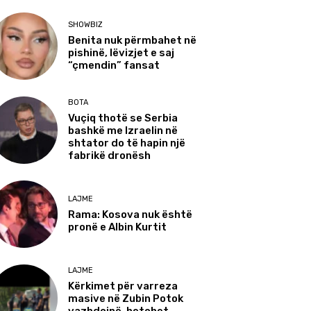
SHOWBIZ
Benita nuk përmbahet në
pishinë, lëvizjet e saj
“çmendin” fansat
BOTA
Vuçiq thotë se Serbia
bashkë me Izraelin në
shtator do të hapin një
fabrikë dronësh
LAJME
Rama: Kosova nuk është
pronë e Albin Kurtit
LAJME
Kërkimet për varreza
masive në Zubin Potok