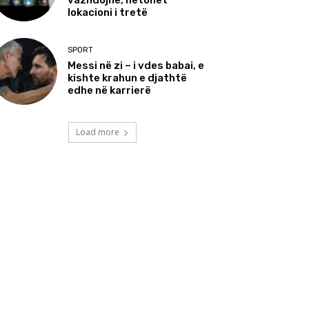
vazhdojnë, hetohet
lokacioni i tretë
SPORT
Messi në zi – i vdes babai, e
kishte krahun e djathtë
edhe në karrierë
Load more