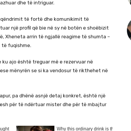
azhuar dhe të intriguar.
 qëndrimit të fortë dhe komunikimit të
uar një profil që bie në sy në botën e shoëbizit
të, Xheneta arrin të ngjallë reagime të shumta –
ë të fuqishme.
he ku ajo është treguar më e rezervuar në
uese mënyrën se si ka vendosur të rikthehet në
apur, pa dhënë asnjë detaj konkret, është një
esh për të ndërtuar mister dhe për të mbajtur