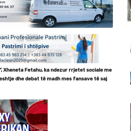
”, Xheneta Fetahu, ka ndezur rrjetet sociale me
reshtje dhe debat të madh mes fansave të saj