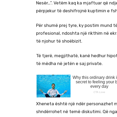
Nesër…”. Vetëm kaq ka mjaftuar që ndj
përpjekur të deshifrojnë kuptimin e fsh
Për shumë prej tyre, ky postim mund të 
profesional, ndoshta një rikthim në e
të njohur të shoëbizit.
Të tjerë, megjithatë, kanë hedhur hip
të mëdha në jetën e saj private.
Xheneta është një ndër personazhet më
shndërrohet në temë diskutimi. Që nga