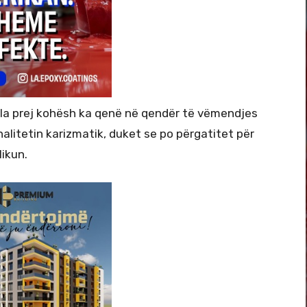
cila prej kohësh ka qenë në qendër të vëmendjes
nalitetin karizmatik, duket se po përgatitet për
likun.