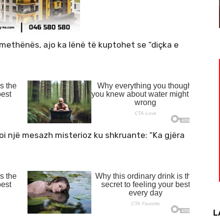
omethënës, ajo ka lënë të kuptohet se “diçka e
koi një mesazh misterioz ku shkruante: “Ka gjëra
L