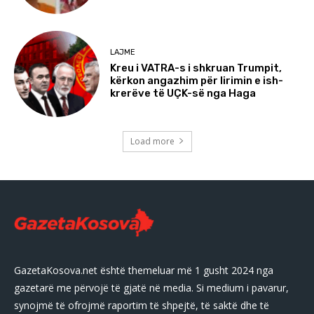
LAJME
Kreu i VATRA-s i shkruan Trumpit,
kërkon angazhim për lirimin e ish-
krerëve të UÇK-së nga Haga
Load more
GazetaKosova.net është themeluar më 1 gusht 2024 nga
gazetarë me përvojë të gjatë në media. Si medium i pavarur,
synojmë të ofrojmë raportim të shpejtë, të saktë dhe të