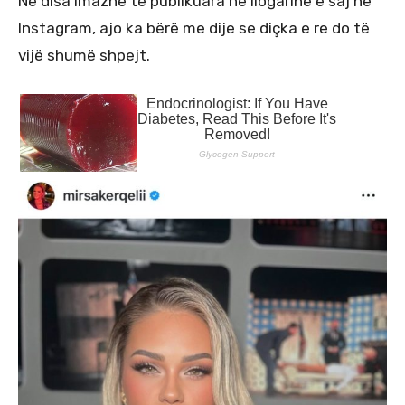
Në disa imazhe të publikuara në llogarinë e saj në
Instagram, ajo ka bërë me dije se diçka e re do të
vijë shumë shpejt.