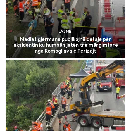
LAJME
Mediat gjermane publikojnë detaje për
aksidentin ku humbën jetën tre mërgimtarë
nga Komogllava e Ferizajt