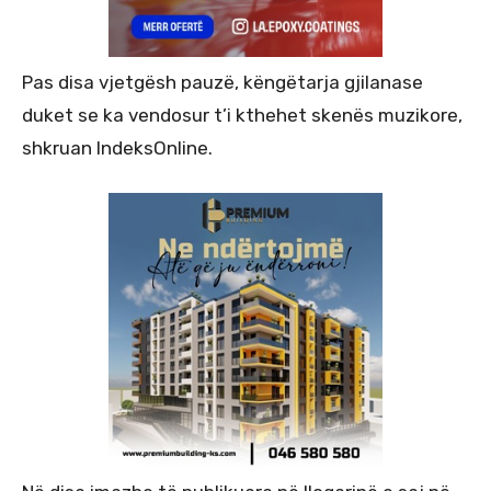
Pas disa vjetgësh pauzë, këngëtarja gjilanase
duket se ka vendosur t’i kthehet skenës muzikore,
shkruan IndeksOnline.