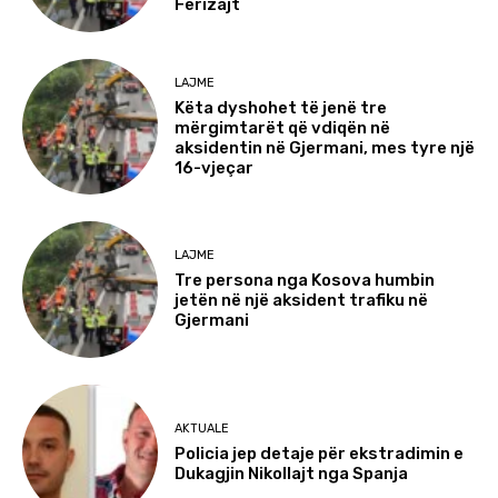
Ferizajt
LAJME
Këta dyshohet të jenë tre
mërgimtarët që vdiqën në
aksidentin në Gjermani, mes tyre një
16-vjeçar
LAJME
Tre persona nga Kosova humbin
jetën në një aksident trafiku në
Gjermani
AKTUALE
Policia jep detaje për ekstradimin e
Dukagjin Nikollajt nga Spanja