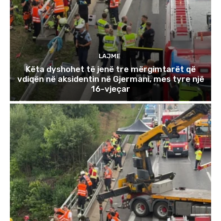
LAJME
Këta dyshohet të jenë tre mërgimtarët që
vdiqën në aksidentin në Gjermani, mes tyre një
16-vjeçar