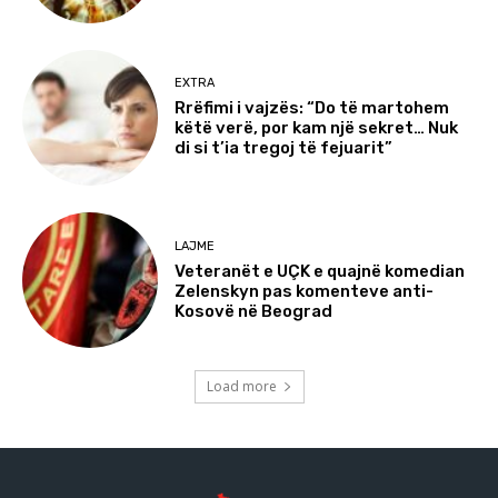
EXTRA
Rrëfimi i vajzës: “Do të martohem
këtë verë, por kam një sekret… Nuk
di si t’ia tregoj të fejuarit”
LAJME
Veteranët e UÇK e quajnë komedian
Zelenskyn pas komenteve anti-
Kosovë në Beograd
Load more