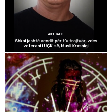
AKTUALE
Shkoi jashtë vendit për t’u trajtuar, vdes
veterani i UÇK-së, Musli Krasniqi