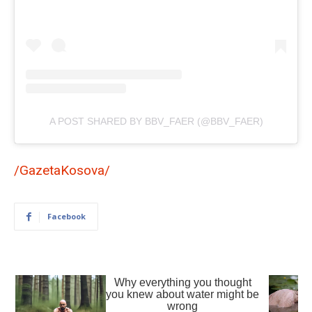
A POST SHARED BY BBV_FAER (@BBV_FAER)
/GazetaKosova/
Facebook