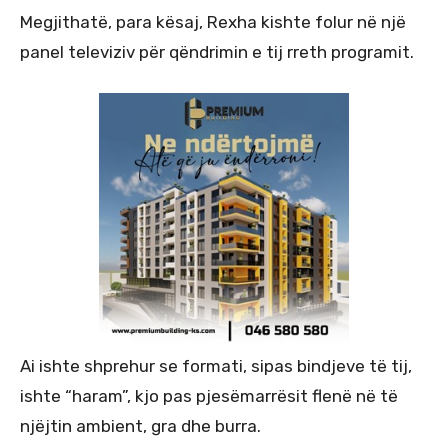
Megjithatë, para kësaj, Rexha kishte folur në një
panel televiziv për qëndrimin e tij rreth programit.
Ai ishte shprehur se formati, sipas bindjeve të tij,
ishte “haram”, kjo pas pjesëmarrësit flenë në të
njëjtin ambient, gra dhe burra.