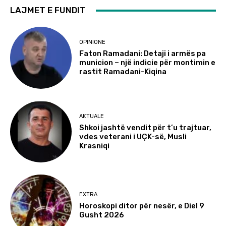
LAJMET E FUNDIT
OPINIONE
Faton Ramadani: Detaji i armës pa
municion – një indicie për montimin e
rastit Ramadani-Kiqina
AKTUALE
Shkoi jashtë vendit për t’u trajtuar,
vdes veterani i UÇK-së, Musli
Krasniqi
EXTRA
Horoskopi ditor për nesër, e Diel 9
Gusht 2026