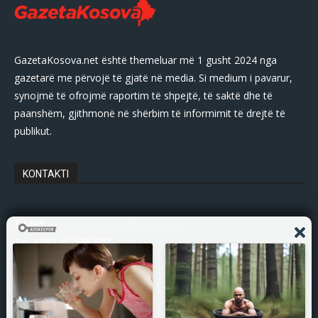
GazetaKosova.net është themeluar më 1 gusht 2024 nga
gazetarë me përvojë të gjatë në media. Si medium i pavarur,
synojmë të ofrojmë raportim të shpejtë, të saktë dhe të
paanshëm, gjithmonë në shërbim të informimit të drejtë të
publikut.
KONTAKTI
E-Mail:
gazetakosovanet@gmail.com
Tel: +383 45 339 807