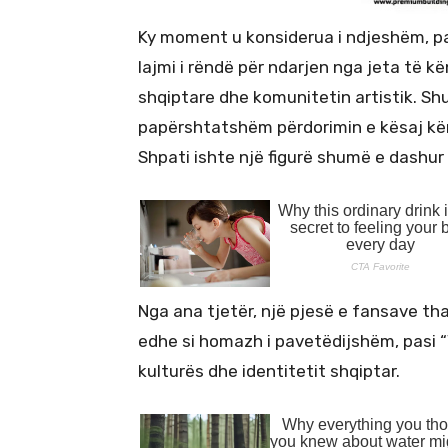
Ky moment u konsiderua i ndjeshëm, pas
lajmi i rëndë për ndarjen nga jeta të k
shqiptare dhe komunitetin artistik. Sh
papërshtatshëm përdorimin e kësaj kë
Shpati ishte një figurë shumë e dashu
Nga ana tjetër, një pjesë e fansave tha
edhe si homazh i pavetëdijshëm, pasi “
kulturës dhe identitetit shqiptar.