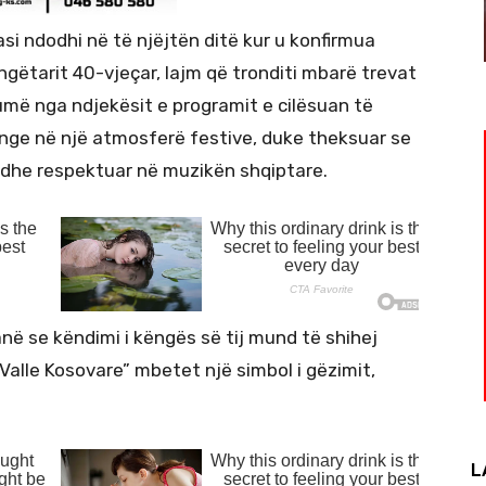
i ndodhi në të njëjtën ditë kur u konfirmua
ëngëtarit 40-vjeçar, lajm që tronditi mbarë trevat
umë nga ndjekësit e programit e cilësuan të
nge në një atmosferë festive, duke theksuar se
r dhe respektuar në muzikën shqiptare.
në se këndimi i këngës së tij mund të shihej
Valle Kosovare” mbetet një simbol i gëzimit,
L