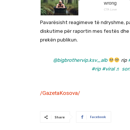
Pavarësisht reagimeve të ndryshme, p
diskutime për raportin mes festës dhe 
prekën publikun.
@bigbrothervip.ksv_alb
rip
#rip
#viral
♬ son
/GazetaKosova/
Facebook
Share