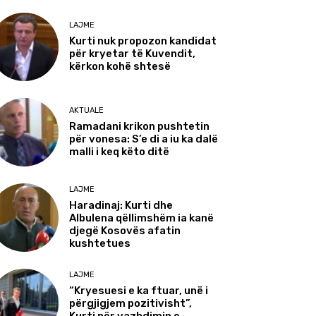
LAJME
Kurti nuk propozon kandidat
për kryetar të Kuvendit,
kërkon kohë shtesë
AKTUALE
Ramadani krikon pushtetin
për vonesa: S’e di a iu ka dalë
malli i keq këto ditë
LAJME
Haradinaj: Kurti dhe
Albulena qëllimshëm ia kanë
djegë Kosovës afatin
kushtetues
LAJME
“Kryesuesi e ka ftuar, unë i
përgjigjem pozitivisht”,