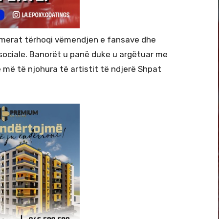
amerat tërhoqi vëmendjen e fansave dhe
 sociale. Banorët u panë duke u argëtuar me
e më të njohura të artistit të ndjerë Shpat