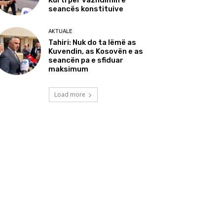
Kurti për vazhdimin e
seancës konstituive
AKTUALE
Tahiri: Nuk do ta lëmë as
Kuvendin, as Kosovën e as
seancën pa e sfiduar
maksimum
Load more