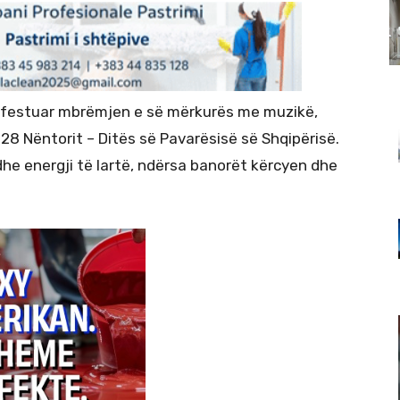
ë festuar mbrëmjen e së mërkurës me muzikë,
28 Nëntorit – Ditës së Pavarësisë së Shqipërisë.
he energji të lartë, ndërsa banorët kërcyen dhe