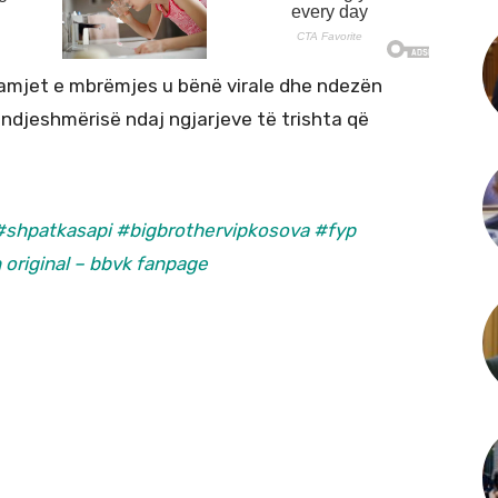
amjet e mbrëmjes u bënë virale dhe ndezën
ndjeshmërisë ndaj ngjarjeve të trishta që
#shpatkasapi
#bigbrothervipkosova
#fyp
 original – bbvk fanpage