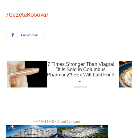
/GazetaKosova/
Facebook
- MARKETING - Ariani Company