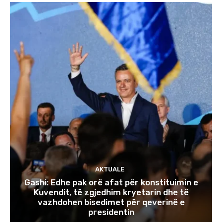
AKTUALE
Gashi: Edhe pak orë afat për konstituimin e
Kuvendit, të zgjedhim kryetarin dhe të
vazhdohen bisedimet për qeverinë e
presidentin