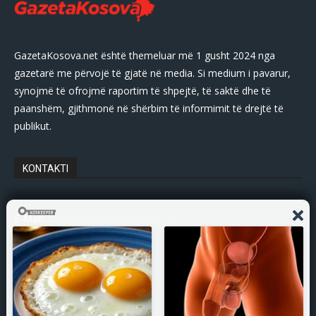
GazetaKosova.net është themeluar më 1 gusht 2024 nga
gazetarë me përvojë të gjatë në media. Si medium i pavarur,
synojmë të ofrojmë raportim të shpejtë, të saktë dhe të
paanshëm, gjithmonë në shërbim të informimit të drejtë të
publikut.
KONTAKTI
E-Mail:
gazetakosovanet@gmail.com
Tel: +383 45 339 807