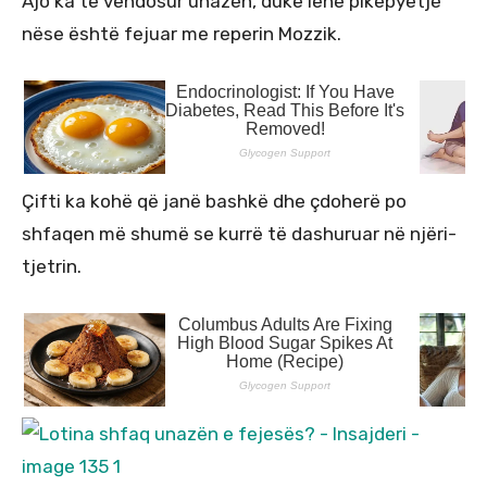
Ajo ka të vendosur unazën, duke lenë pikëpyetje
nëse është fejuar me reperin Mozzik.
Çifti ka kohë që janë bashkë dhe çdoherë po
shfaqen më shumë se kurrë të dashuruar në njëri-
tjetrin.