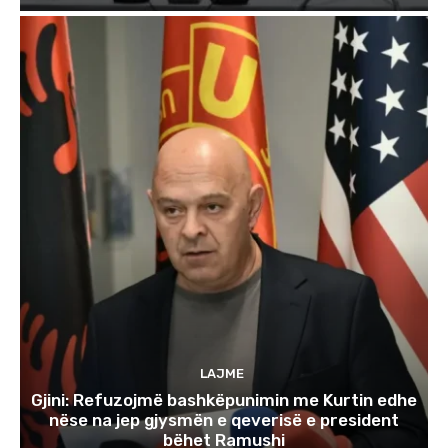
LAJME
Gjini: Refuzojmë bashkëpunimin me Kurtin edhe
nëse na jep gjysmën e qeverisë e president
bëhet Ramushi