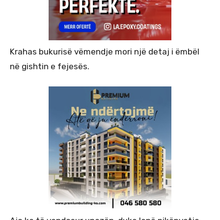
Krahas bukurisë vëmendje mori një detaj i ëmbël
në gishtin e fejesës.