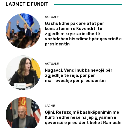
LAJMET E FUNDIT
AKTUALE
Gashi: Edhe pak orë afat për
konstituimin e Kuvendit, të
zgjedhim kryetarin dhe të
vazhdohen bisedimet për qeverinë e
presidentin
AKTUALE
Nagavci: Vendi nuk ka nevojë për
zgjedhje të reja, por për
marrëveshje për presidentin
LAJME
Gjini: Refuzojmë bashkëpunimin me
Kurtin edhe nëse na jep gjysmën e
qeverisë e president bëhet Ramushi