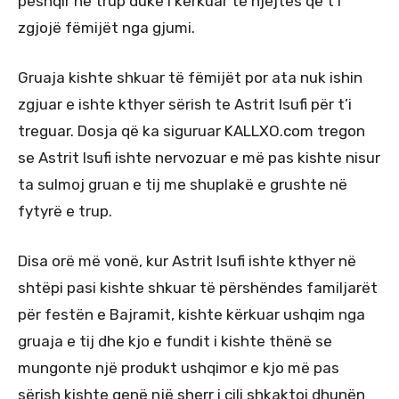
peshqir në trup duke i kërkuar të njëjtës që t’i
zgjojë fëmijët nga gjumi.
Gruaja kishte shkuar të fëmijët por ata nuk ishin
zgjuar e ishte kthyer sërish te Astrit Isufi për t’i
treguar. Dosja që ka siguruar KALLXO.com tregon
se Astrit Isufi ishte nervozuar e më pas kishte nisur
ta sulmoj gruan e tij me shuplakë e grushte në
fytyrë e trup.
Disa orë më vonë, kur Astrit Isufi ishte kthyer në
shtëpi pasi kishte shkuar të përshëndes familjarët
për festën e Bajramit, kishte kërkuar ushqim nga
gruaja e tij dhe kjo e fundit i kishte thënë se
mungonte një produkt ushqimor e kjo më pas
sërish kishte qenë një sherr i cili shkaktoi dhunën