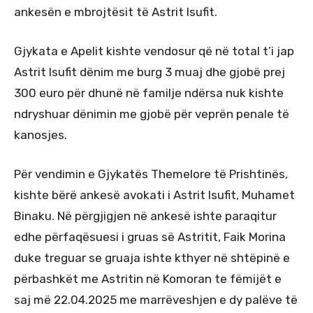
ankesën e mbrojtësit të Astrit Isufit.
Gjykata e Apelit kishte vendosur që në total t’i jap
Astrit Isufit dënim me burg 3 muaj dhe gjobë prej
300 euro për dhunë në familje ndërsa nuk kishte
ndryshuar dënimin me gjobë për veprën penale të
kanosjes.
Për vendimin e Gjykatës Themelore të Prishtinës,
kishte bërë ankesë avokati i Astrit Isufit, Muhamet
Binaku. Në përgjigjen në ankesë ishte paraqitur
edhe përfaqësuesi i gruas së Astritit, Faik Morina
duke treguar se gruaja ishte kthyer në shtëpinë e
përbashkët me Astritin në Komoran te fëmijët e
saj më 22.04.2025 me marrëveshjen e dy palëve të