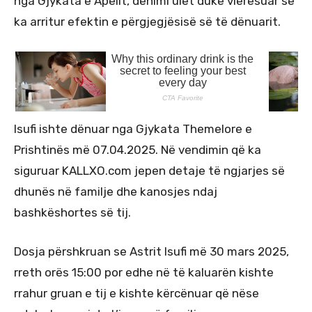
nga Gjykata e Apelit, dënimi ulet duke vlerësuar se
ka arritur efektin e përgjegjësisë së të dënuarit.
Isufi ishte dënuar nga Gjykata Themelore e
Prishtinës më 07.04.2025. Në vendimin që ka
siguruar KALLXO.com jepen detaje të ngjarjes së
dhunës në familje dhe kanosjes ndaj
bashkëshortes së tij.
Dosja përshkruan se Astrit Isufi më 30 mars 2025,
rreth orës 15:00 por edhe në të kaluarën kishte
rrahur gruan e tij e kishte kërcënuar që nëse