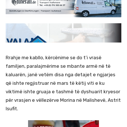
Rrahje me kabllo, kërcënime se do t’i vrasë
familjen, paralajmërime se mbante armë në të
kaluarën, janë vetëm disa nga detajet e ngjarjes
që ishte regjistruar në mars të këtij viti e ku
viktimë ishte gruaja e tashmë të dyshuarit kryesor
për vrasjen e vëllezërve Morina në Malishevë, Astrit
Isufit.