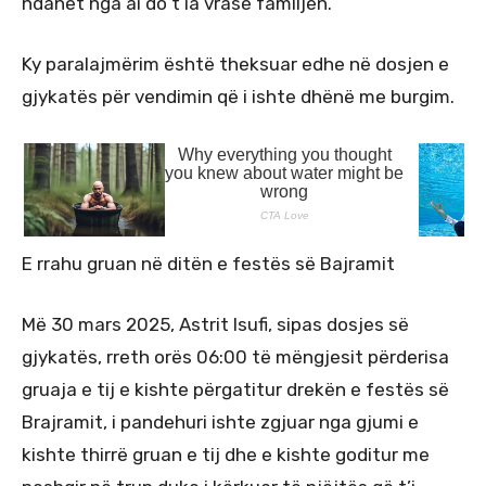
ndahet nga ai do t’ia vrasë familjen.
Ky paralajmërim është theksuar edhe në dosjen e
gjykatës për vendimin që i ishte dhënë me burgim.
E rrahu gruan në ditën e festës së Bajramit
Më 30 mars 2025, Astrit Isufi, sipas dosjes së
gjykatës, rreth orës 06:00 të mëngjesit përderisa
gruaja e tij e kishte përgatitur drekën e festës së
Brajramit, i pandehuri ishte zgjuar nga gjumi e
kishte thirrë gruan e tij dhe e kishte goditur me