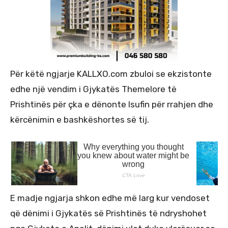
Për këtë ngjarje KALLXO.com zbuloi se ekzistonte
edhe një vendim i Gjykatës Themelore të
Prishtinës për çka e dënonte Isufin për rrahjen dhe
kërcënimin e bashkëshortes së tij.
E madje ngjarja shkon edhe më larg kur vendoset
që dënimi i Gjykatës së Prishtinës të ndryshohet