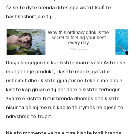
fizike të dytë brenda ditës nga Astrit Isufi te
bashkëshortja e tij.
Dosja shpjegon se kur kishte marrë vesh Astriti se
mungon një produkt, i kishte marrë pjatat e
ushqimit dhe i kishte gjuajtur në tokë e më pas e
kishte kap gruan e tij për dore e kishte tërhequr
zvarrë e kishte futur brenda dhomës dhe kishte
nisur ta qëlloj me një kabllo të rrymës në pjesë të
ndryshme të trupit.
Në ato momente vajza e tyre kishte hyrë brenda