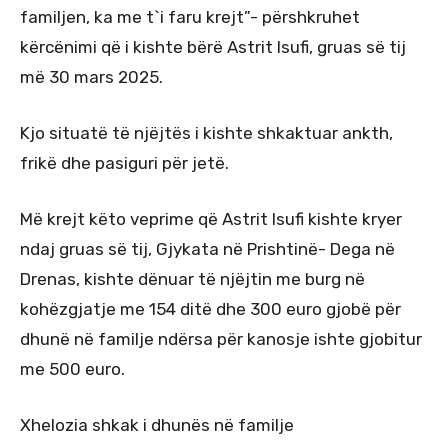
familjen, ka me t`i faru krejt”- përshkruhet
kërcënimi që i kishte bërë Astrit Isufi, gruas së tij
më 30 mars 2025.
Kjo situatë të njëjtës i kishte shkaktuar ankth,
frikë dhe pasiguri për jetë.
Më krejt këto veprime që Astrit Isufi kishte kryer
ndaj gruas së tij, Gjykata në Prishtinë- Dega në
Drenas, kishte dënuar të njëjtin me burg në
kohëzgjatje me 154 ditë dhe 300 euro gjobë për
dhunë në familje ndërsa për kanosje ishte gjobitur
me 500 euro.
Xhelozia shkak i dhunës në familje