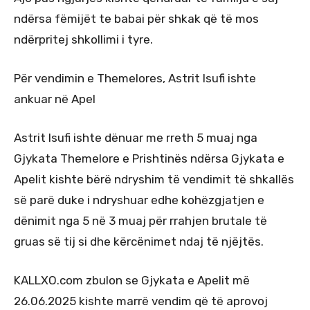
ndërsa fëmijët te babai për shkak që të mos
ndërpritej shkollimi i tyre.
Për vendimin e Themelores, Astrit Isufi ishte
ankuar në Apel
Astrit Isufi ishte dënuar me rreth 5 muaj nga
Gjykata Themelore e Prishtinës ndërsa Gjykata e
Apelit kishte bërë ndryshim të vendimit të shkallës
së parë duke i ndryshuar edhe kohëzgjatjen e
dënimit nga 5 në 3 muaj për rrahjen brutale të
gruas së tij si dhe kërcënimet ndaj të njëjtës.
KALLXO.com zbulon se Gjykata e Apelit më
26.06.2025 kishte marrë vendim që të aprovoj