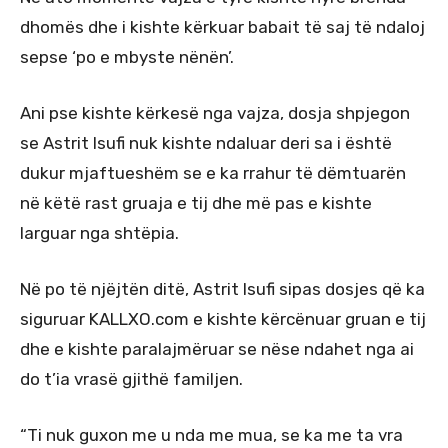
dhomës dhe i kishte kërkuar babait të saj të ndaloj
sepse ‘po e mbyste nënën’.
Ani pse kishte kërkesë nga vajza, dosja shpjegon
se Astrit Isufi nuk kishte ndaluar deri sa i është
dukur mjaftueshëm se e ka rrahur të dëmtuarën
në këtë rast gruaja e tij dhe më pas e kishte
larguar nga shtëpia.
Në po të njëjtën ditë, Astrit Isufi sipas dosjes që ka
siguruar KALLXO.com e kishte kërcënuar gruan e tij
dhe e kishte paralajmëruar se nëse ndahet nga ai
do t’ia vrasë gjithë familjen.
“Ti nuk guxon me u nda me mua, se ka me ta vra