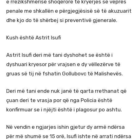
e rrezikshmërisë shoqërore të kryerjes së veprës
penale me shkallën e përgjegjësisë së të akuzuarit
dhe kjo do të shërbej si preventivë gjenerale.
Kush është Astrit Isufi
Astrit Isufi deri më tani dyshohet se është i
dyshuari kryesor për vrajsen e dy vëllezërve të
gruas së tij në fshatin Gollubovc të Malishevës.
Deri më tani ende nuk janë të qarta rrethanat që
çuan deri te vrasja por që nga Policia është
konfirmuar se i njëjti është i plagosur po ashtu.
Në vendin e ngjarjes ishin gjetur dy armë ndërsa
për më shumë se 15 orë, Isufi ishte në arrati ndërsa