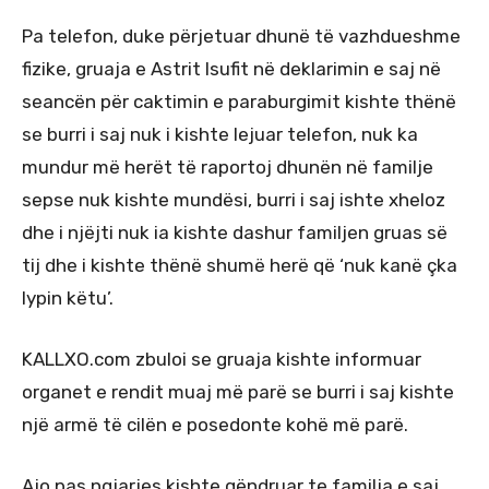
Pa telefon, duke përjetuar dhunë të vazhdueshme
fizike, gruaja e Astrit Isufit në deklarimin e saj në
seancën për caktimin e paraburgimit kishte thënë
se burri i saj nuk i kishte lejuar telefon, nuk ka
mundur më herët të raportoj dhunën në familje
sepse nuk kishte mundësi, burri i saj ishte xheloz
dhe i njëjti nuk ia kishte dashur familjen gruas së
tij dhe i kishte thënë shumë herë që ‘nuk kanë çka
lypin këtu’.
KALLXO.com zbuloi se gruaja kishte informuar
organet e rendit muaj më parë se burri i saj kishte
një armë të cilën e posedonte kohë më parë.
Ajo pas ngjarjes kishte qëndruar te familja e saj