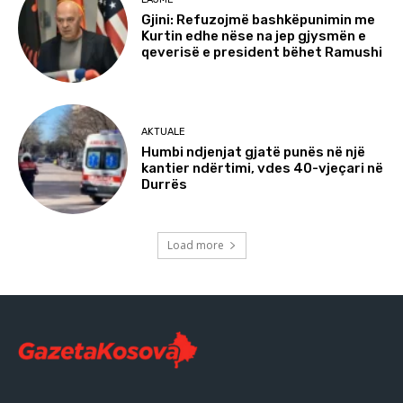
Gjini: Refuzojmë bashkëpunimin me
Kurtin edhe nëse na jep gjysmën e
qeverisë e president bëhet Ramushi
AKTUALE
Humbi ndjenjat gjatë punës në një
kantier ndërtimi, vdes 40-vjeçari në
Durrës
Load more