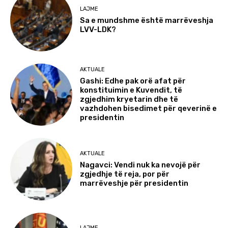
LAJME
Sa e mundshme është marrëveshja
LVV-LDK?
AKTUALE
Gashi: Edhe pak orë afat për
konstituimin e Kuvendit, të
zgjedhim kryetarin dhe të
vazhdohen bisedimet për qeverinë e
presidentin
AKTUALE
Nagavci: Vendi nuk ka nevojë për
zgjedhje të reja, por për
marrëveshje për presidentin
LAJME