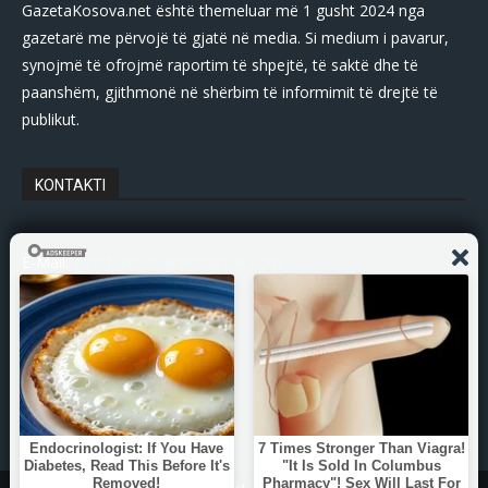
GazetaKosova.net është themeluar më 1 gusht 2024 nga
gazetarë me përvojë të gjatë në media. Si medium i pavarur,
synojmë të ofrojmë raportim të shpejtë, të saktë dhe të
paanshëm, gjithmonë në shërbim të informimit të drejtë të
publikut.
KONTAKTI
E-Mail:
gazetakosovanet@gmail.com
Tel: +383 45 339 807