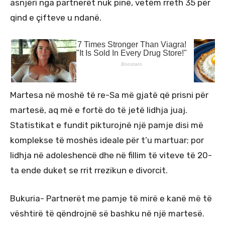
asnjëri nga partnerët nuk pinë, vetëm rreth 35 për
qind e çifteve u ndanë.
Martesa në moshë të re-Sa më gjatë që prisni për
martesë, aq më e fortë do të jetë lidhja juaj.
Statistikat e fundit pikturojnë një pamje disi më
komplekse të moshës ideale për t’u martuar; por
lidhja në adoleshencë dhe në fillim të viteve të 20-
ta ende duket se rrit rrezikun e divorcit.
Bukuria- Partnerët me pamje të mirë e kanë më të
vështirë të qëndrojnë së bashku në një martesë.