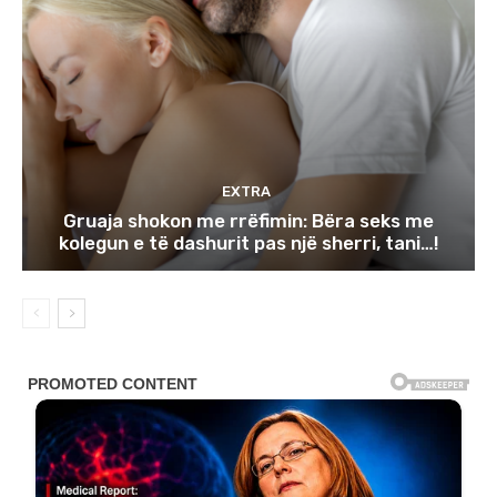
EXTRA
Gruaja shokon me rrëfimin: Bëra seks me
kolegun e të dashurit pas një sherri, tani…!