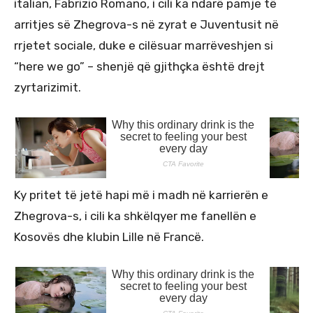
italian, Fabrizio Romano, i cili ka ndarë pamje të
arritjes së Zhegrova-s në zyrat e Juventusit në
rrjetet sociale, duke e cilësuar marrëveshjen si
“here we go” – shenjë që gjithçka është drejt
zyrtarizimit.
Ky pritet të jetë hapi më i madh në karrierën e
Zhegrova-s, i cili ka shkëlqyer me fanellën e
Kosovës dhe klubin Lille në Francë.