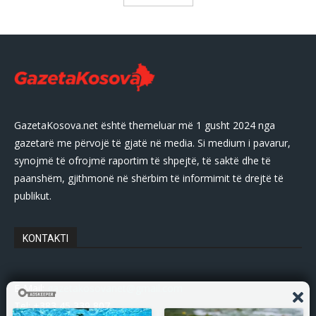
GazetaKosova.net është themeluar më 1 gusht 2024 nga
gazetarë me përvojë të gjatë në media. Si medium i pavarur,
synojmë të ofrojmë raportim të shpejtë, të saktë dhe të
paanshëm, gjithmonë në shërbim të informimit të drejtë të
publikut.
KONTAKTI
E-Mail:
gazetakosovanet@gmail.com
Tel: +383 45 339 807