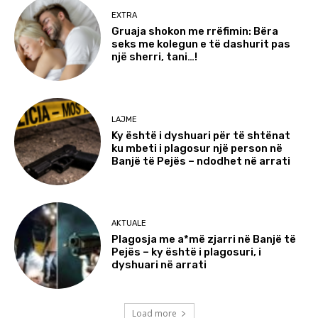
EXTRA
Gruaja shokon me rrëfimin: Bëra
seks me kolegun e të dashurit pas
një sherri, tani…!
LAJME
Ky është i dyshuari për të shtënat
ku mbeti i plagosur një person në
Banjë të Pejës – ndodhet në arrati
AKTUALE
Plagosja me a*më zjarri në Banjë të
Pejës – ky është i plagosuri, i
dyshuari në arrati
Load more