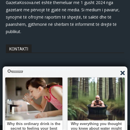
GazetaKosova.net është themeluar më 1 gusht 2024 nga
gazetarë me përvojë të gjatë në media. Si medium i pavarur,
synojmë të ofrojmë raportim të shpejtë, të saktë dhe të
paanshëm, gjithmonë në shërbim të informimit të drejtë të
publikut.
KONTAKTI
E-Mail:
gazetakosovanet@gmail.com
Tel: +383 45 339 807
© Copyright - 2025 Gazetakosova.net