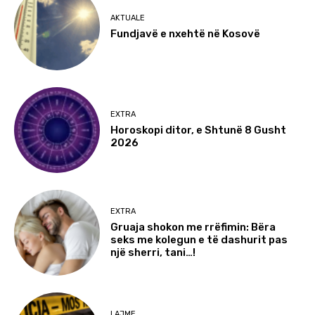
AKTUALE
Fundjavë e nxehtë në Kosovë
EXTRA
Horoskopi ditor, e Shtunë 8 Gusht
2026
EXTRA
Gruaja shokon me rrëfimin: Bëra
seks me kolegun e të dashurit pas
një sherri, tani…!
LAJME