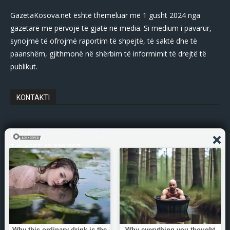
GazetaKosova.net është themeluar më 1 gusht 2024 nga
gazetarë me përvojë të gjatë në media. Si medium i pavarur,
synojmë të ofrojmë raportim të shpejtë, të saktë dhe të
paanshëm, gjithmonë në shërbim të informimit të drejtë të
publikut.
KONTAKTI
E-Mail:
gazetakosovanet@gmail.com
Tel: +383 45 339 807