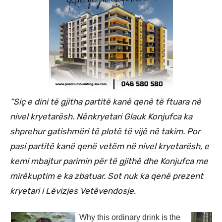
“Siç e dini të gjitha partitë kanë qenë të ftuara në
nivel kryetarësh. Nënkryetari Glauk Konjufca ka
shprehur gatishmëri të plotë të vijë në takim. Por
pasi partitë kanë qenë vetëm në nivel kryetarësh, e
kemi mbajtur parimin për të gjithë dhe Konjufca me
mirëkuptim e ka zbatuar. Sot nuk ka qenë prezent
kryetari i Lëvizjes Vetëvendosje.