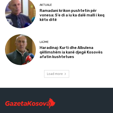
AKTUALE
Ramadani krikon pushtetin për
vonesa: S’e di a iu ka dalë malli i keq
këto ditë
LAJME
Haradinaj: Kurti dhe Albulena
qëllimshëm ia kanë djegë Kosovës
afatin kushtetues
Load more