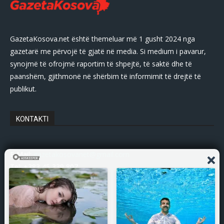
GazetaKosova.net është themeluar më 1 gusht 2024 nga
gazetarë me përvojë të gjatë në media. Si medium i pavarur,
synojmë të ofrojmë raportim të shpejtë, të saktë dhe të
paanshëm, gjithmonë në shërbim të informimit të drejtë të
publikut.
KONTAKTI
E-Mail:
gazetakosovanet@gmail.com
Tel: +383 45 339 807