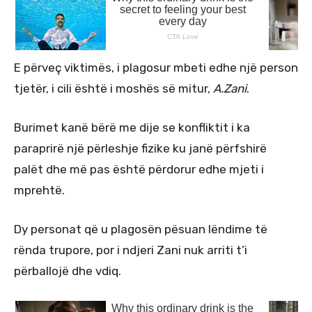
E përveç viktimës, i plagosur mbeti edhe një person
tjetër, i cili është i moshës së mitur,
A.Zani
.
Burimet kanë bërë me dije se konfliktit i ka
paraprirë një përleshje fizike ku janë përfshirë
palët dhe më pas është përdorur edhe mjeti i
mprehtë.
Dy personat që u plagosën pësuan lëndime të
rënda trupore, por i ndjeri Zani nuk arriti t’i
përballojë dhe vdiq.