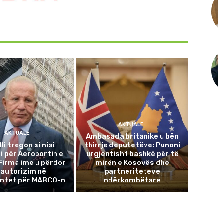
AKTUALE
AKTUALE
Ambasada britanike u bën
li tregon si nisi
thirrje deputetëve: Punoni
ti për Aeroportin e
urgjentisht bashkë për të
 Firma ime u përdor
mirën e Kosovës dhe
 autorizim në
partneriteteve
ntet për MABCO-n
ndërkombëtare