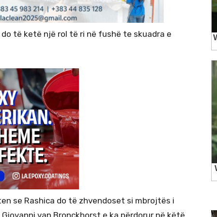
do të ketë një rol të ri në fushë te skuadra e
ten se Rashica do të zhvendoset si mbrojtës i
i Giovanni van Bronckhorst e ka përdorur në këtë