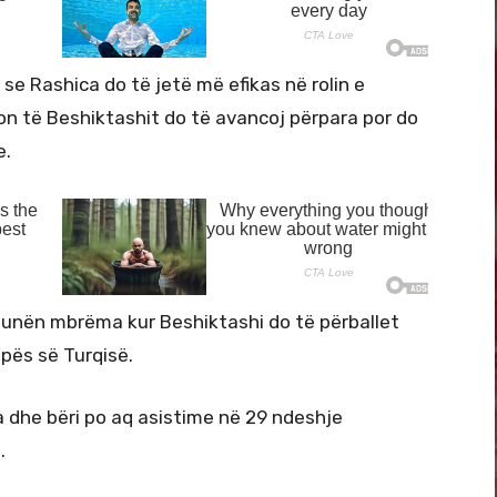
 se Rashica do të jetë më efikas në rolin e
ion të Beshiktashit do të avancoj përpara por do
e.
 shtunën mbrëma kur Beshiktashi do të përballet
pës së Turqisë.
a dhe bëri po aq asistime në 29 ndeshje
.