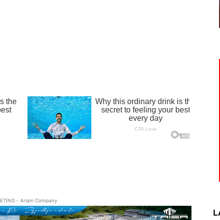
ETING - Ariani Company
L