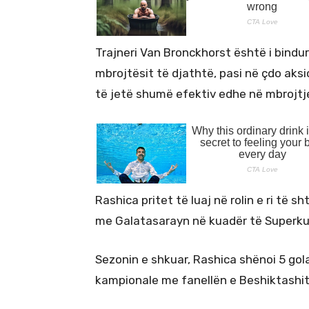
Trajneri Van Bronckhorst është i bindur
mbrojtësit të djathtë, pasi në çdo aks
të jetë shumë efektiv edhe në mbrojtj
Rashica pritet të luaj në rolin e ri të
me Galatasarayn në kuadër të Superku
Sezonin e shkuar, Rashica shënoi 5 gol
kampionale me fanellën e Beshiktashit