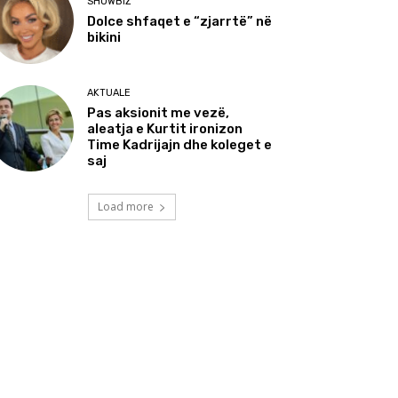
SHOWBIZ
Dolce shfaqet e “zjarrtë” në
bikini
AKTUALE
Pas aksionit me vezë,
aleatja e Kurtit ironizon
Time Kadrijajn dhe koleget e
saj
Load more