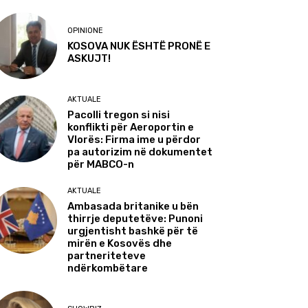
OPINIONE
KOSOVA NUK ËSHTË PRONË E
ASKUJT!
AKTUALE
Pacolli tregon si nisi
konflikti për Aeroportin e
Vlorës: Firma ime u përdor
pa autorizim në dokumentet
për MABCO-n
AKTUALE
Ambasada britanike u bën
thirrje deputetëve: Punoni
urgjentisht bashkë për të
mirën e Kosovës dhe
partneriteteve
ndërkombëtare