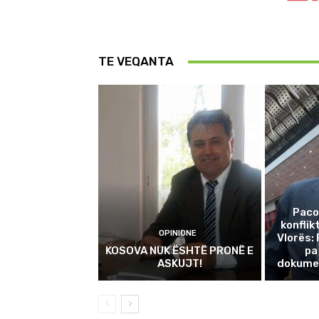
TE VEQANTA
Pacol
konflik
OPINIONE
Vlorës:
KOSOVA NUK ËSHTË PRONË E
pa
ASKUJT!
dokume