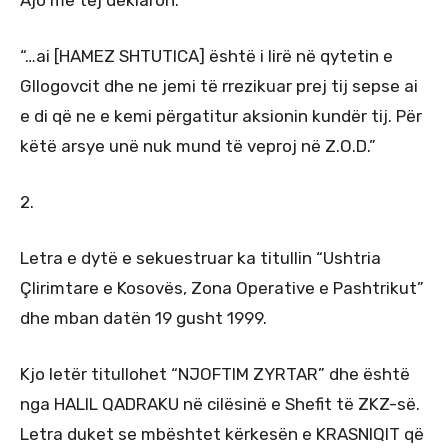
Ajo më tej deklaron:
“…ai [HAMEZ SHTUTICA] është i lirë në qytetin e
Gllogovcit dhe ne jemi të rrezikuar prej tij sepse ai
e di që ne e kemi përgatitur aksionin kundër tij. Për
këtë arsye unë nuk mund të veproj në Z.O.D.”
2.
Letra e dytë e sekuestruar ka titullin “Ushtria
Çlirimtare e Kosovës, Zona Operative e Pashtrikut”
dhe mban datën 19 gusht 1999.
Kjo letër titullohet “NJOFTIM ZYRTAR” dhe është
nga HALIL QADRAKU në cilësinë e Shefit të ZKZ-së.
Letra duket se mbështet kërkesën e KRASNIQIT që