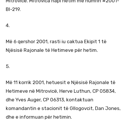
Mitrovicë. Mitrovica hapi hetim me numrin #2001-
BI-219.
4.
Më 6 qershor 2001, rasti iu caktua Ekipit 1 të
Njësisë Rajonale të Hetimeve për hetim.
5.
Më 11 korrik 2001, hetuesit e Njësisë Rajonale të
Hetimeve në Mitrovicë, Herve Luthun, CP 05834,
dhe Yves Auger, CP 06313, kontaktuan
komandantin e stacionit të Gllogovcit, Dan Jones,
dhe e informuan për hetimin.