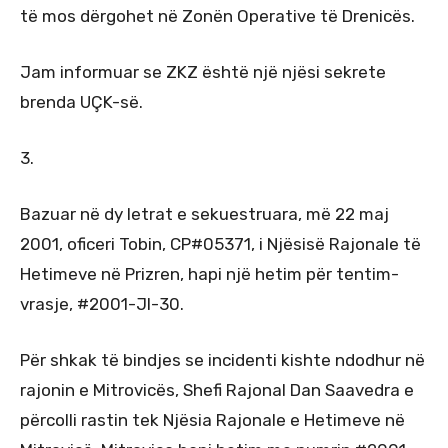
të mos dërgohet në Zonën Operative të Drenicës.
Jam informuar se ZKZ është një njësi sekrete
brenda UÇK-së.
3.
Bazuar në dy letrat e sekuestruara, më 22 maj
2001, oficeri Tobin, CP#05371, i Njësisë Rajonale të
Hetimeve në Prizren, hapi një hetim për tentim-
vrasje, #2001-JI-30.
Për shkak të bindjes se incidenti kishte ndodhur në
rajonin e Mitrovicës, Shefi Rajonal Dan Saavedra e
përcolli rastin tek Njësia Rajonale e Hetimeve në