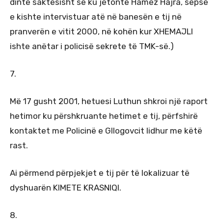
dinte saktësisht se ku jetonte Hamez Hajra, sepse
e kishte intervistuar atë në banesën e tij në
pranverën e vitit 2000, në kohën kur XHEMAJLI
ishte anëtar i policisë sekrete të TMK-së.)
7.
Më 17 gusht 2001, hetuesi Luthun shkroi një raport
hetimor ku përshkruante hetimet e tij, përfshirë
kontaktet me Policinë e Gllogovcit lidhur me këtë
rast.
Ai përmend përpjekjet e tij për të lokalizuar të
dyshuarën KIMETE KRASNIQI.
8.