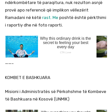
ndërkombëtare të paraqitura, nuk rezulton asnjë
provë apo referencë që implikon vëllezërit
Ramadani në këtë
rast. Me
poshtë është përkthimi
i raportiy dhe në foto raporti.
——–
KOMBET E BASHKUARA
Misioni i Administratës së Përkohshme të Kombeve
të Bashkuara në Kosovë (UNMIK)