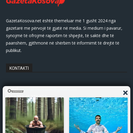
GazetaKosova.net është themeluar më 1 gusht 2024 nga
gazetarë me përvojë të gjatë në media. Si medium i pavarur,
synojmë të ofrojmë raportim të shpejtë, të saktë dhe të
paanshëm, gjithmonë në shërbim të informimit të drejtë të
publikut.
KONTAKTI
E-Mail:
gazetakosovanet@gmail.com
Tel: +383 45 339 807