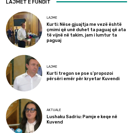
LAJMET E FUNDIT
LAJME
Kurti: Nëse gjuajtja me vezë është
çmimi që unë duhet ta paguaj që ata
të vijnë në takim, jam i lumtur ta
paguaj
LAJME
Kurti tregon se pse s’propozoi
përsëri emër për kryetar Kuvendi
AKTUALE
Lushaku Sadriu: Pamje e keqe në
Kuvend