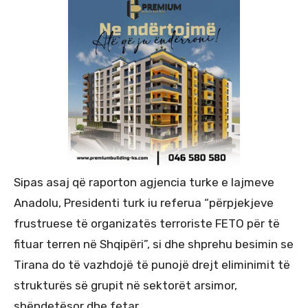
Sipas asaj që raporton agjencia turke e lajmeve
Anadolu, Presidenti turk iu referua “përpjekjeve
frustruese të organizatës terroriste FETO për të
fituar terren në Shqipëri”, si dhe shprehu besimin se
Tirana do të vazhdojë të punojë drejt eliminimit të
strukturës së grupit në sektorët arsimor,
shëndetësor dhe fetar.