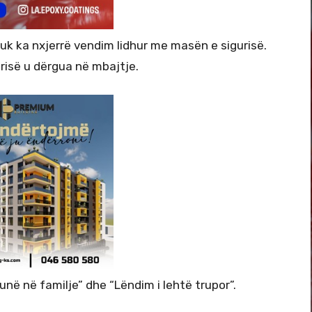
k ka nxjerrë vendim lidhur me masën e sigurisë.
risë u dërgua në mbajtje.
në në familje” dhe “Lëndim i lehtë trupor”.