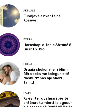
AKTUALE
Fundjavë e nxehtë në
Kosovë
EXTRA
Horoskopi ditor, e Shtunë 8
Gusht 2026
EXTRA
Gruaja shokon me rrëfimin:
Bëra seks me kolegun e të
dashurit pas një sherri,
tani…!
LAJME
Ky është i dyshuari për të
shtënat ku mbeti i plagosur