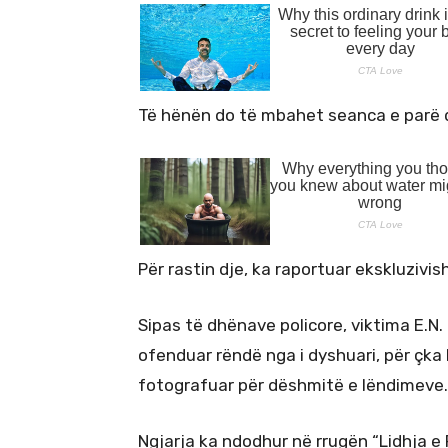
Të hënën do të mbahet seanca e parë d
Për rastin dje, ka raportuar ekskluzivi
Sipas të dhënave policore, viktima E.N.
ofenduar rëndë nga i dyshuari, për çka
fotografuar për dëshmitë e lëndimeve.
Ngjarja ka ndodhur në rrugën “Lidhja e