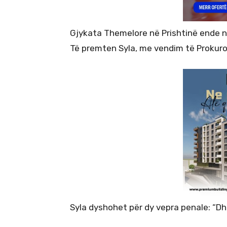
Gjykata Themelore në Prishtinë ende nu
Të premten Syla, me vendim të Prokuro
Syla dyshohet për dy vepra penale: “Dhu