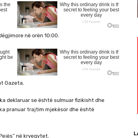
ëgjimore në orën 10:00.
sht Gazeta.
 ka deklaruar se është sulmuar fizikisht dhe
 ka pranuar trajtim mjekësor dhe është
L
 Pejës” në kryeqytet.