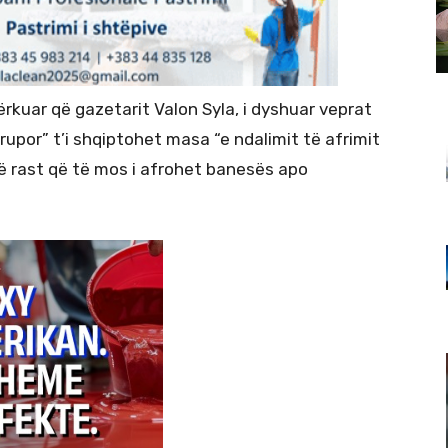
rkuar që gazetarit Valon Syla, i dyshuar veprat
trupor” t’i shqiptohet masa “e ndalimit të afrimit
të rast që të mos i afrohet banesës apo