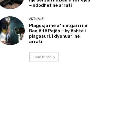
një person në Banjë të Pejës
– ndodhet në arrati
AKTUALE
Plagosja me a*më zjarri në
Banjë të Pejës – ky është i
plagosuri, i dyshuari në
arrati
Load more