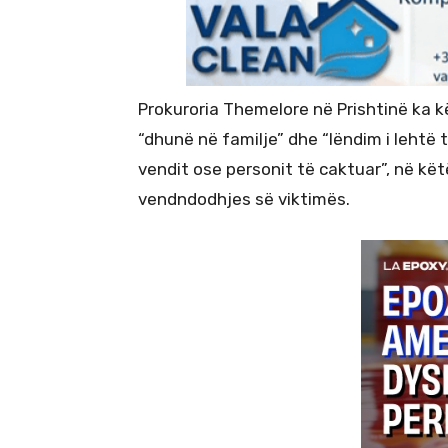
Prokuroria Themelore në Prishtinë ka kë
“dhunë në familje” dhe “lëndim i lehtë 
vendit ose personit të caktuar”, në kë
vendndodhjes së viktimës.