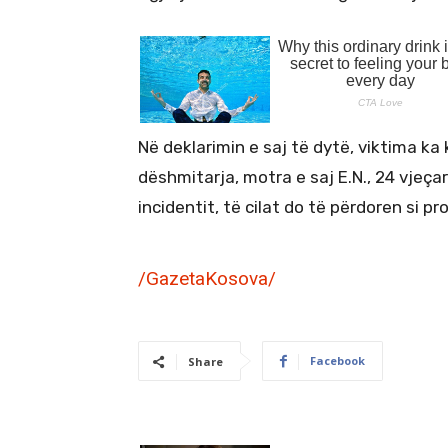
Në deklarimin e saj të dytë, viktima ka
dëshmitarja, motra e saj E.N., 24 vjeç
incidentit, të cilat do të përdoren si pr
/GazetaKosova/
Facebook
Share