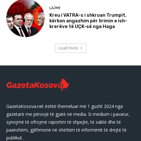
LAJME
Kreu i VATRA-s i shkruan Trumpit,
kërkon angazhim për lirimin e ish-
krerëve të UÇK-së nga Haga
Load more
GazetaKosova.net është themeluar më 1 gusht 2024 nga
gazetarë me përvojë të gjatë në media. Si medium i pavarur,
synojmë të ofrojmë raportim të shpejtë, të saktë dhe të
paanshëm, gjithmonë në shërbim të informimit të drejtë të
publikut.