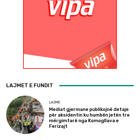
LAJMET E FUNDIT
LAJME
Mediat gjermane publikojnë detaje
për aksidentin ku humbën jetën tre
mërgimtarë nga Komogllava e
Ferizajt