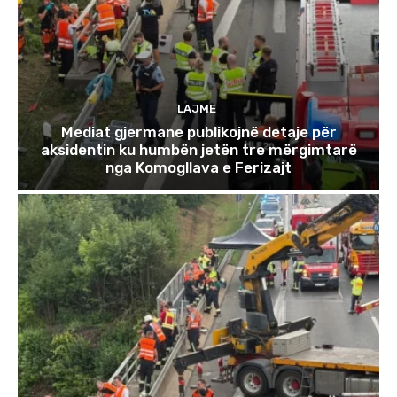
LAJME
Mediat gjermane publikojnë detaje për
aksidentin ku humbën jetën tre mërgimtarë
nga Komogllava e Ferizajt