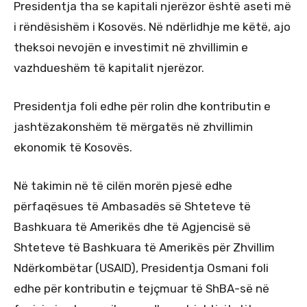
Presidentja tha se kapitali njerëzor është aseti më
i rëndësishëm i Kosovës. Në ndërlidhje me këtë, ajo
theksoi nevojën e investimit në zhvillimin e
vazhdueshëm të kapitalit njerëzor.
Presidentja foli edhe për rolin dhe kontributin e
jashtëzakonshëm të mërgatës në zhvillimin
ekonomik të Kosovës.
Në takimin në të cilën morën pjesë edhe
përfaqësues të Ambasadës së Shteteve të
Bashkuara të Amerikës dhe të Agjencisë së
Shteteve të Bashkuara të Amerikës për Zhvillim
Ndërkombëtar (USAID), Presidentja Osmani foli
edhe për kontributin e tejçmuar të ShBA-së në