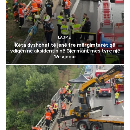
LAJME
Këta dyshohet të jenë tre mërgimtarët që
vdiqën në aksidentin në Gjermani, mes tyre një
16-vjeçar