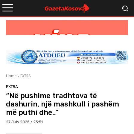
Home
EXTRA
EXTRA
“Në pushime tradhtova të
dashurin, një mashkull i pashëm
më puthi dhe..”
27 July 2025 / 23:51