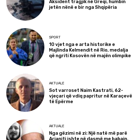
Aksident tragjik në Greqi, humbin
jetën nënë e bir nga Shqipëria
SPORT
10 vjet nga e arta historike e
Majlinda Kelmendit në Rio, medalja
që ngriti Kosovën në majën olimpike
AKTUALE
Sot varroset Naim Kastrati, 62-
vjeçari që vdiq papritur në Karaçevë
të Epërme
AKTUALE
Nga gëzimi në zi: Një natë më parë
Arianiti ishte në dasmë me babain,