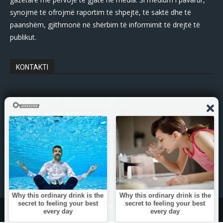
synojmë të ofrojmë raportim të shpejtë, të saktë dhe të
paanshëm, gjithmonë në shërbim të informimit të drejtë të
publikut.
KONTAKTI
E-Mail:
gazetakosovanet@gmail.com
Tel: +383 45 339 807
© Copyright - 2025 Gazetakosova.net
Zhvilluar nga:
DPs-Web