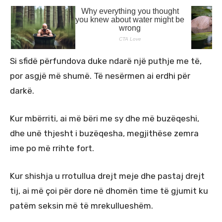
Si sfidë përfundova duke ndarë një puthje me të,
por asgjë më shumë. Të nesërmen ai erdhi për
darkë.
Kur mbërriti, ai më bëri me sy dhe më buzëqeshi,
dhe unë thjesht i buzëqesha, megjithëse zemra
ime po më rrihte fort.
Kur shishja u rrotullua drejt meje dhe pastaj drejt
tij, ai më çoi për dore në dhomën time të gjumit ku
patëm seksin më të mrekullueshëm.