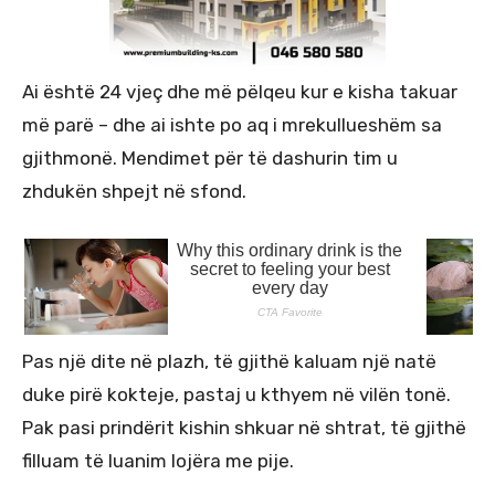
Ai është 24 vjeç dhe më pëlqeu kur e kisha takuar
më parë – dhe ai ishte po aq i mrekullueshëm sa
gjithmonë. Mendimet për të dashurin tim u
zhdukën shpejt në sfond.
Pas një dite në plazh, të gjithë kaluam një natë
duke pirë kokteje, pastaj u kthyem në vilën tonë.
Pak pasi prindërit kishin shkuar në shtrat, të gjithë
filluam të luanim lojëra me pije.