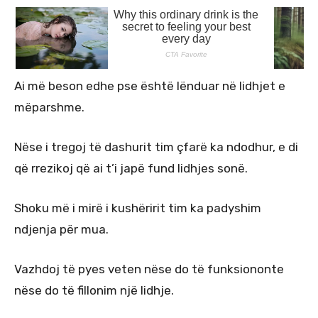
Ai më beson edhe pse është lënduar në lidhjet e
mëparshme.
Nëse i tregoj të dashurit tim çfarë ka ndodhur, e di
që rrezikoj që ai t’i japë fund lidhjes sonë.
Shoku më i mirë i kushëririt tim ka padyshim
ndjenja për mua.
Vazhdoj të pyes veten nëse do të funksiononte
nëse do të fillonim një lidhje.