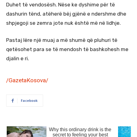
Duhet të vendosësh. Nëse ke dyshime për të
dashurin tënd, atëherë bëj gjënë e ndershme dhe
shpjegoji se zemra jote nuk është më në lidhje.
Pastaj lëre një muaj a më shumë që pluhuri të
qetësohet para se të mendosh të bashkohesh me
djalin e ri.
/GazetaKosova/
Facebook