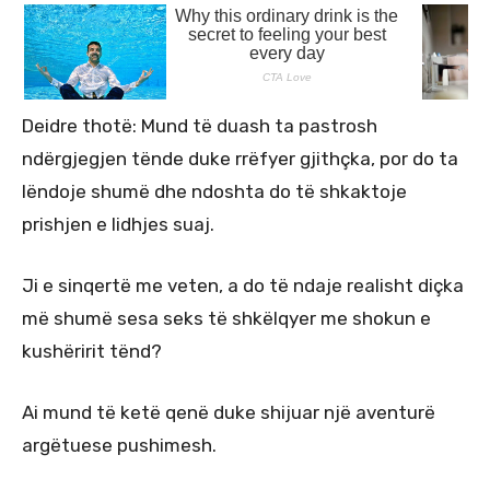
Deidre thotë: Mund të duash ta pastrosh
ndërgjegjen tënde duke rrëfyer gjithçka, por do ta
lëndoje shumë dhe ndoshta do të shkaktoje
prishjen e lidhjes suaj.
Ji e sinqertë me veten, a do të ndaje realisht diçka
më shumë sesa seks të shkëlqyer me shokun e
kushëririt tënd?
Ai mund të ketë qenë duke shijuar një aventurë
argëtuese pushimesh.