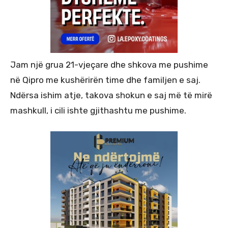
Jam një grua 21-vjeçare dhe shkova me pushime
në Qipro me kushërirën time dhe familjen e saj.
Ndërsa ishim atje, takova shokun e saj më të mirë
mashkull, i cili ishte gjithashtu me pushime.