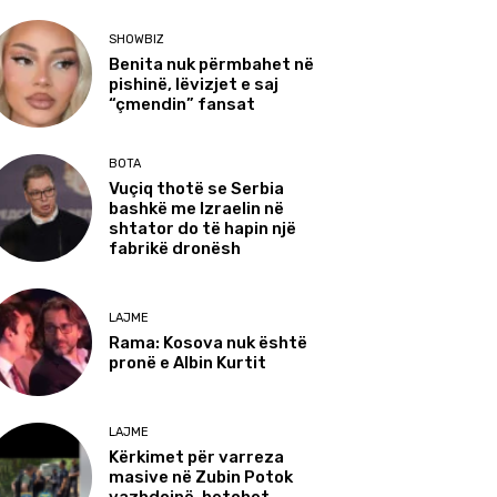
SHOWBIZ
Benita nuk përmbahet në
pishinë, lëvizjet e saj
“çmendin” fansat
BOTA
Vuçiq thotë se Serbia
bashkë me Izraelin në
shtator do të hapin një
fabrikë dronësh
LAJME
Rama: Kosova nuk është
pronë e Albin Kurtit
LAJME
Kërkimet për varreza
masive në Zubin Potok