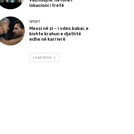
vazhdojnë, hetohet
lokacioni i tretë
SPORT
Messi në zi – i vdes babai, e
kishte krahun e djathtë
edhe në karrierë
Load more