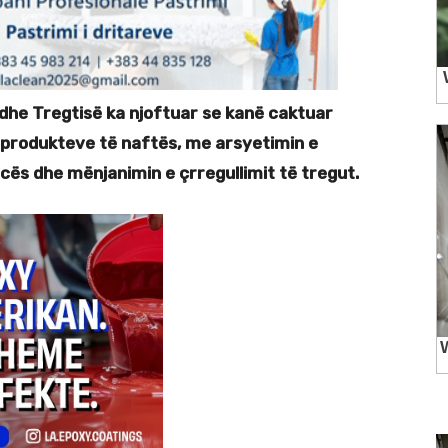
 dhe Tregtisë ka njoftuar se kanë caktuar
produkteve të naftës, me arsyetimin e
ës dhe mënjanimin e çrregullimit të tregut.