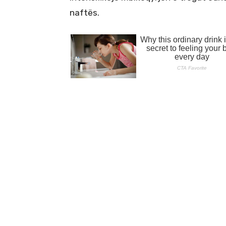
naftës.