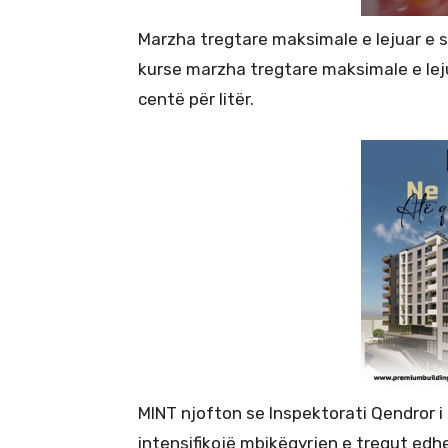
Marzha tregtare maksimale e lejuar e s
kurse marzha tregtare maksimale e lej
centë për litër.
MINT njofton se Inspektorati Qendror i 
intensifikojë mbikëqyrjen e tregut edhe