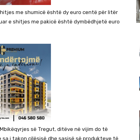
hitjes me shumicë është dy euro centë për litër
uar e shitjes me pakicë është dymbëdhjetë euro
Mbikëqyrjes së Tregut, ditëve në vijim do të
 sa i takon cilësisë dhe sasisë së produkteve të