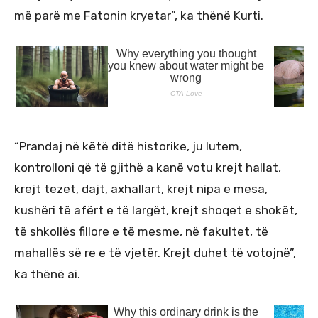
më parë me Fatonin kryetar”, ka thënë Kurti.
“Prandaj në këtë ditë historike, ju lutem,
kontrolloni që të gjithë a kanë votu krejt hallat,
krejt tezet, dajt, axhallart, krejt nipa e mesa,
kushëri të afërt e të largët, krejt shoqet e shokët,
të shkollës fillore e të mesme, në fakultet, të
mahallës së re e të vjetër. Krejt duhet të votojnë”,
ka thënë ai.