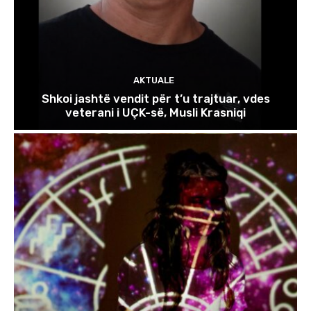
AKTUALE
Shkoi jashtë vendit për t’u trajtuar, vdes
veterani i UÇK-së, Musli Krasniqi