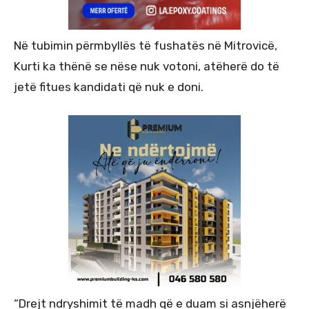
Në tubimin përmbyllës të fushatës në Mitrovicë,
Kurti ka thënë se nëse nuk votoni, atëherë do të
jetë fitues kandidati që nuk e doni.
“Drejt ndryshimit të madh që e duam si asnjëherë