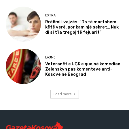
EXTRA
Rrëfimi i vajzës: “Do të martohem
këtë verë, por kam një sekret… Nuk
di si t’ia tregoj të fejuarit”
LAJME
Veteranët e UÇK e quajnë komedian
Zelenskyn pas komenteve anti-
Kosovë në Beograd
Load more