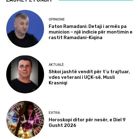
OPINIONE
Faton Ramadani: Detaji i armës pa
municion – një indicie për montimin e
rastit Ramadani-Kiqina
AKTUALE
Shkoi jashtë vendit për t’u trajtuar,
vdes veterani i UÇK-së, Musli
Krasniqi
EXTRA
Horoskopi ditor për nesër, e Diel 9
Gusht 2026