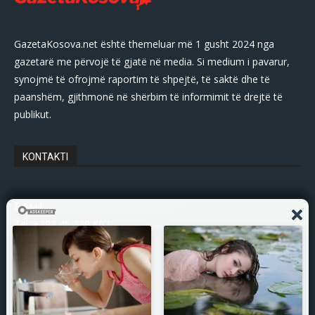
GazetaKosova.net është themeluar më 1 gusht 2024 nga
gazetarë me përvojë të gjatë në media. Si medium i pavarur,
synojmë të ofrojmë raportim të shpejtë, të saktë dhe të
paanshëm, gjithmonë në shërbim të informimit të drejtë të
publikut.
KONTAKTI
E-Mail:
gazetakosovanet@gmail.com
Tel: +383 45 339 807