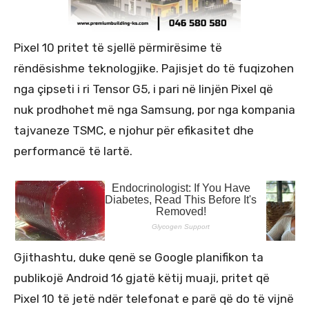
Pixel 10 pritet të sjellë përmirësime të
rëndësishme teknologjike. Pajisjet do të fuqizohen
nga çipseti i ri Tensor G5, i pari në linjën Pixel që
nuk prodhohet më nga Samsung, por nga kompania
tajvaneze TSMC, e njohur për efikasitet dhe
performancë të lartë.
Gjithashtu, duke qenë se Google planifikon ta
publikojë Android 16 gjatë këtij muaji, pritet që
Pixel 10 të jetë ndër telefonat e parë që do të vijnë