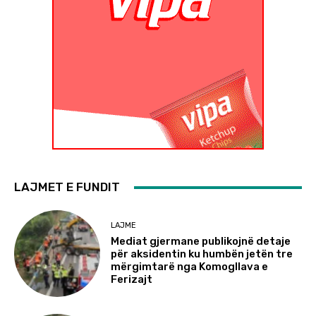
LAJMET E FUNDIT
LAJME
Mediat gjermane publikojnë detaje
për aksidentin ku humbën jetën tre
mërgimtarë nga Komogllava e
Ferizajt