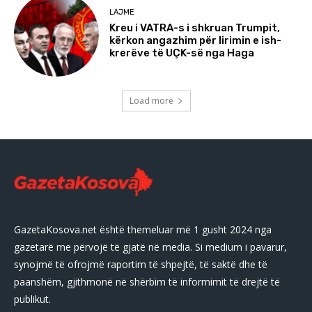
LAJME
Kreu i VATRA-s i shkruan Trumpit,
kërkon angazhim për lirimin e ish-
krerëve të UÇK-së nga Haga
Load more
GazetaKosova.net është themeluar më 1 gusht 2024 nga
gazetarë me përvojë të gjatë në media. Si medium i pavarur,
synojmë të ofrojmë raportim të shpejtë, të saktë dhe të
paanshëm, gjithmonë në shërbim të informimit të drejtë të
publikut.