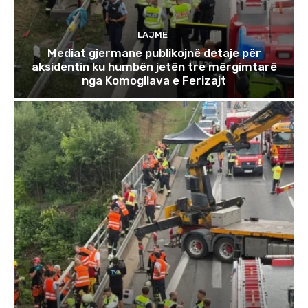
LAJME
Mediat gjermane publikojnë detaje për
aksidentin ku humbën jetën tre mërgimtarë
nga Komogllava e Ferizajt