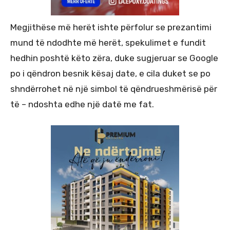
Megjithëse më herët ishte përfolur se prezantimi
mund të ndodhte më herët, spekulimet e fundit
hedhin poshtë këto zëra, duke sugjeruar se Google
po i qëndron besnik kësaj date, e cila duket se po
shndërrohet në një simbol të qëndrueshmërisë për
të – ndoshta edhe një datë me fat.