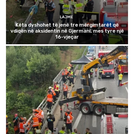
LAJME
Këta dyshohet të jenë tre mërgimtarët që
vdiqën në aksidentin në Gjermani, mes tyre një
16-vjeçar