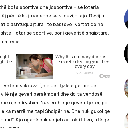
thë bota sportive dhe josportive – se loteria
ëj për të kujtuar edhe se si devijoi ajo. Devijim
pikat e ashtuquajtura “të basteve” vërtet që në
htë i lotarisë sportive, por i qeverisë shqiptare,
m a rënie.
i vetëm shkrova fjalë për fjalë e germë për
ë vijë një qeveri përsëmbari dhe do ta vendosë
 me një ndryshim. Nuk erdhi një qeveri tjetër, por
e e ka marrë me tapi Shqipërinë. Dhe nuk guxoi që
abuar!”. Kjo ngaqë nuk e njeh autokritikën, atë që