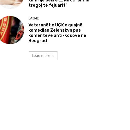
kam një sekret… Nuk di si t’ia
tregoj të fejuarit”
LAJME
Veteranët e UÇK e quajnë
komedian Zelenskyn pas
komenteve anti-Kosovë në
Beograd
Load more