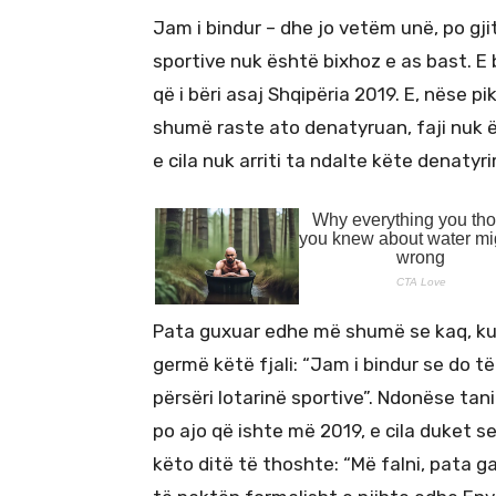
Jam i bindur – dhe jo vetëm unë, po gji
sportive nuk është bixhoz e as bast. E b
që i bëri asaj Shqipëria 2019. E, nëse 
shumë raste ato denatyruan, faji nuk ës
e cila nuk arriti ta ndalte këte denatyri
Pata guxuar edhe më shumë se kaq, ku 
germë këtë fjali: “Jam i bindur se do t
përsëri lotarinë sportive”. Ndonëse tani
po ajo që ishte më 2019, e cila duket s
këto ditë të thoshte: “Më falni, pata g