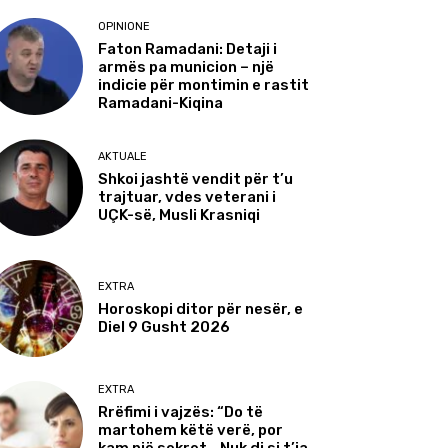
OPINIONE
Faton Ramadani: Detaji i
armës pa municion – një
indicie për montimin e rastit
Ramadani-Kiqina
AKTUALE
Shkoi jashtë vendit për t’u
trajtuar, vdes veterani i
UÇK-së, Musli Krasniqi
EXTRA
Horoskopi ditor për nesër, e
Diel 9 Gusht 2026
EXTRA
Rrëfimi i vajzës: “Do të
martohem këtë verë, por