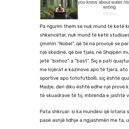
Pa ngurim them se nuk mund të ketë k
shkencëtar, nuk mund të ketë studiues
çmimin “Nobel”, që të na provojë se pa
një skedinë, që bie fjala, në Shqipëri m
jetë “bixhoz” a “bast”. Siç e pati quaj
me lojërat e kazinove apo të tjera, ato 
sportive apo totofutbolli, siç është qua
Madje, deri diku është edhe një provë ku
të skuadrave të tij, mbrenda e jashtë 
Pata shkruar: si ka mundësi që lotaria 
pasë asnjë lidhje a ngjashmëri me ta, 