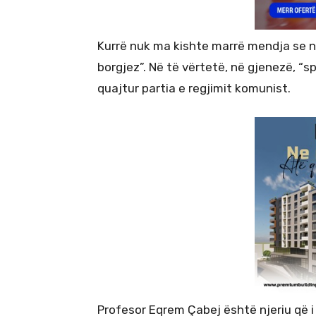
Kurrë nuk ma kishte marrë mendja se në 
borgjez”. Në të vërtetë, në gjenezë, “s
quajtur partia e regjimit komunist.
Profesor Eqrem Çabej është njeriu që 