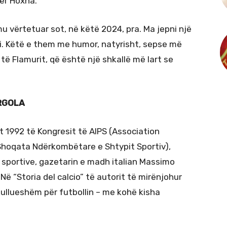
er Hoxha.
u vërtetuar sot, në këtë 2024, pra. Ma jepni një
mi. Këtë e them me humor, natyrisht, sepse më
t të Flamurit, që është një shkallë më lart se
RGOLA
t 1992 të Kongresit të AIPS (Association
 Shoqata Ndërkombëtare e Shtypit Sportiv),
 sportive, gazetarin e madh italian Massimo
 Në “Storia del calcio” të autorit të mirënjohur
kullueshëm për futbollin – me kohë kisha