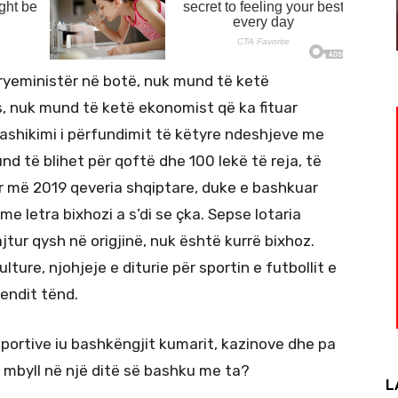
ryeministër në botë, nuk mund të ketë
, nuk mund të ketë ekonomist që ka fituar
rashikimi i përfundimit të këtyre ndeshjeve me
und të blihet për qoftë dhe 100 lekë të reja, të
tur më 2019 qeveria shqiptare, duke e bashkuar
me letra bixhozi a s’di se çka. Sepse lotaria
jtur qysh në origjinë, nuk është kurrë bixhoz.
lture, njohjeje e diturie për sportin e futbollit e
vendit tënd.
sportive iu bashkëngjit kumarit, kazinove dhe pa
u mbyll në një ditë së bashku me ta?
L