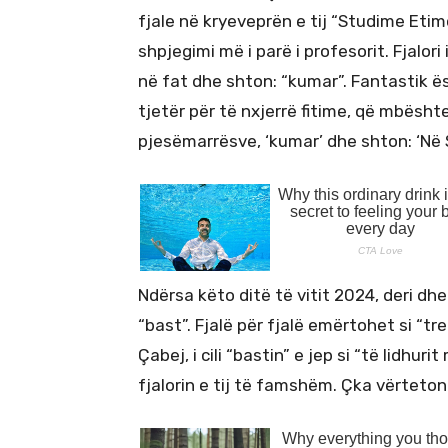
fjale në kryeveprën e tij “Studime Eti
shpjegimi më i parë i profesorit. Fjalor
në fat dhe shton: “kumar”. Fantastik ës
tjetër për të nxjerrë fitime, që mbësht
pjesëmarrësve, ‘kumar’ dhe shton: ‘Në Sh
Ndërsa këto ditë të vitit 2024, deri dhe 
“bast”. Fjalë për fjalë emërtohet si “t
Çabej, i cili “bastin” e jep si “të lidhur
fjalorin e tij të famshëm. Çka vërteton