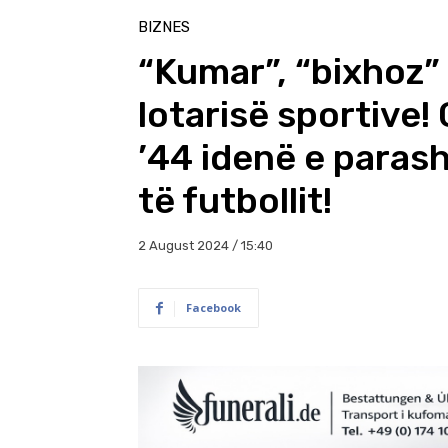
BIZNES
“Kumar”, “bixhoz” 
lotarisë sportive! 
’44 idenë e parash
të futbollit!
2 August 2024 / 15:40
Facebook