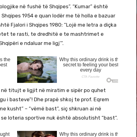
mologjike në fushë të Shqipes”. “Kumar” është
i i Shqipes 1954 e quan lodër me të holla e bazuar
htë Fjalori i Shqipes 1980: “Lojë me letra a diçka
etet te rasti, te dredhitë e te mashtrimet e
qipëri e ndaluar me ligj’”.
në titujt e ligjit në miratim e sipër po quhet
regu i basteve”! Dhe prapë shkoj te prof. Eqrem
it me kusht” – “vëmë bast”, siç shkruan ai në
 se loteria sportive nuk është absolutisht “bast”.