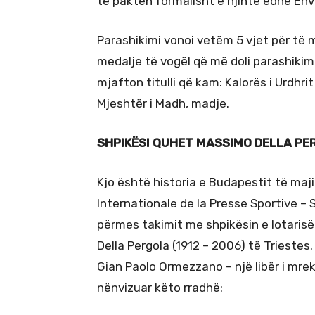
të paktën formalisht e njihte edhe Env
Parashikimi vonoi vetëm 5 vjet për të m
medalje të vogël që më doli parashiki
mjafton titulli që kam: Kalorës i Urdhri
Mjeshtër i Madh, madje.
SHPIKËSI QUHET MASSIMO DELLA PE
Kjo është historia e Budapestit të maji
Internationale de la Presse Sportive –
përmes takimit me shpikësin e lotarisë
Della Pergola (1912 – 2006) të Triestes.
Gian Paolo Ormezzano – një libër i mre
nënvizuar këto rradhë: