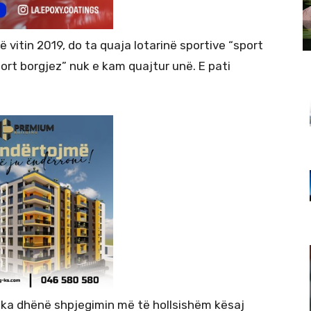
vitin 2019, do ta quaja lotarinë sportive “sport
port borgjez” nuk e kam quajtur unë. E pati
i ka dhënë shpjegimin më të hollsishëm kësaj