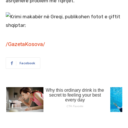
asnjëherë problem me fqinjët.
/GazetaKosova/
Facebook