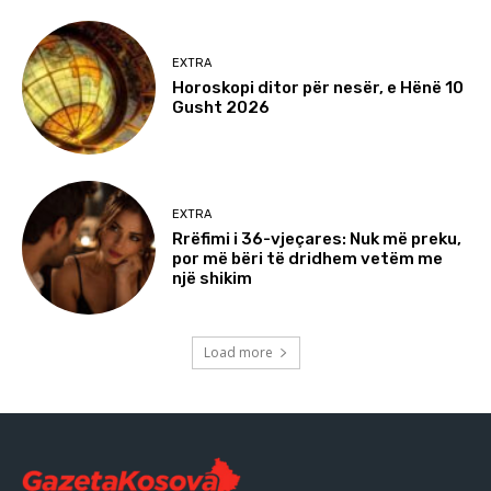
EXTRA
Horoskopi ditor për nesër, e Hënë 10
Gusht 2026
EXTRA
Rrëfimi i 36-vjeçares: Nuk më preku,
por më bëri të dridhem vetëm me
një shikim
Load more