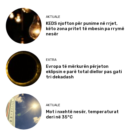
AKTUALE
KEDS njofton për punime në rrjet,
këto zona pritet të mbesin pa rrymë
nesër
EXTRA
Evropa të mërkurën përjeton
eklipsin e parë total diellor pas gati
tri dekadash
AKTUALE
Mot i nxehtë nesër, temperaturat
deri në 35°C