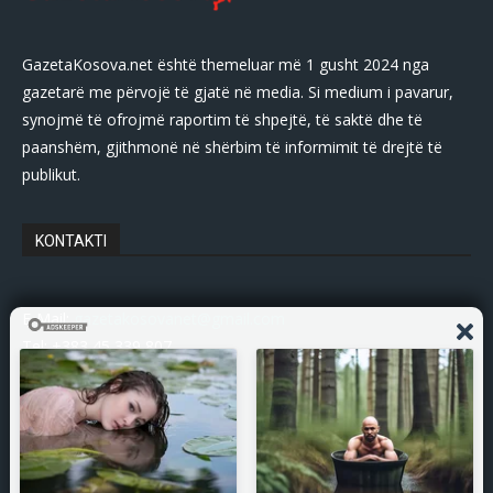
GazetaKosova.net është themeluar më 1 gusht 2024 nga
gazetarë me përvojë të gjatë në media. Si medium i pavarur,
synojmë të ofrojmë raportim të shpejtë, të saktë dhe të
paanshëm, gjithmonë në shërbim të informimit të drejtë të
publikut.
KONTAKTI
E-Mail:
gazetakosovanet@gmail.com
Tel: +383 45 339 807