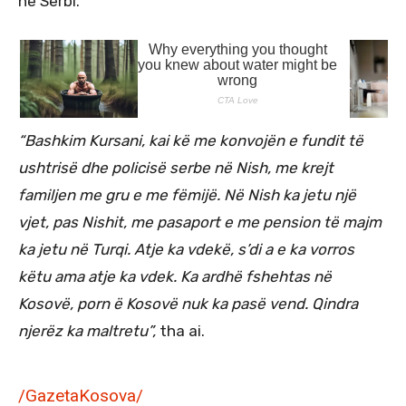
në Serbi.
“Bashkim Kursani, kai kë me konvojën e fundit të
ushtrisë dhe policisë serbe në Nish, me krejt
familjen me gru e me fëmijë. Në Nish ka jetu një
vjet, pas Nishit, me pasaport e me pension të majm
ka jetu në Turqi. Atje ka vdekë, s’di a e ka vorros
këtu ama atje ka vdek. Ka ardhë fshehtas në
Kosovë, porn ë Kosovë nuk ka pasë vend. Qindra
njerëz ka maltretu”,
tha ai.
/GazetaKosova/