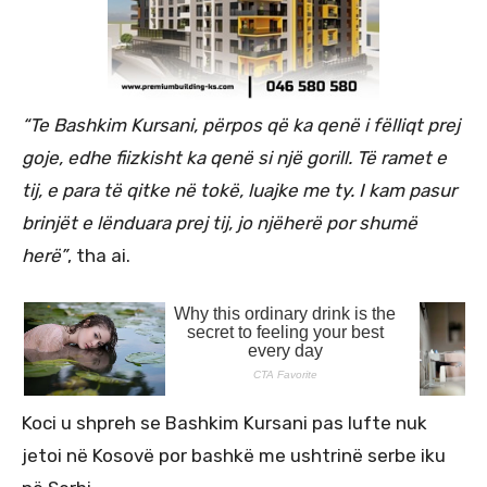
“Te Bashkim Kursani, përpos që ka qenë i fëlliqt prej
goje, edhe fiizkisht ka qenë si një gorill. Të ramet e
tij, e para të qitke në tokë, luajke me ty. I kam pasur
brinjët e lënduara prej tij, jo njëherë por shumë
herë”
, tha ai.
Koci u shpreh se Bashkim Kursani pas lufte nuk
jetoi në Kosovë por bashkë me ushtrinë serbe iku