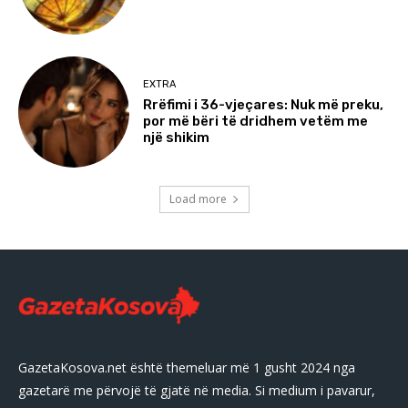
EXTRA
Rrëfimi i 36-vjeçares: Nuk më preku,
por më bëri të dridhem vetëm me
një shikim
Load more
GazetaKosova.net është themeluar më 1 gusht 2024 nga
gazetarë me përvojë të gjatë në media. Si medium i pavarur,