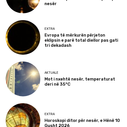
nesër
EXTRA
Evropa të mërkurën përjeton
eklipsin e parë total diellor pas gati
tri dekadash
AKTUALE
Mot i nxehtë nesër, temperaturat
deri në 35°C
EXTRA
Horoskopi ditor për nesër, e Hënë 10
Gusht 2026