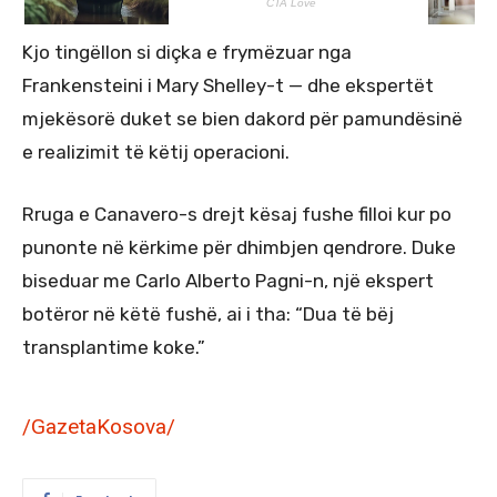
Kjo tingëllon si diçka e frymëzuar nga
Frankensteini i Mary Shelley-t — dhe ekspertët
mjekësorë duket se bien dakord për pamundësinë
e realizimit të këtij operacioni.
Rruga e Canavero-s drejt kësaj fushe filloi kur po
punonte në kërkime për dhimbjen qendrore. Duke
biseduar me Carlo Alberto Pagni-n, një ekspert
botëror në këtë fushë, ai i tha: “Dua të bëj
transplantime koke.”
/GazetaKosova/