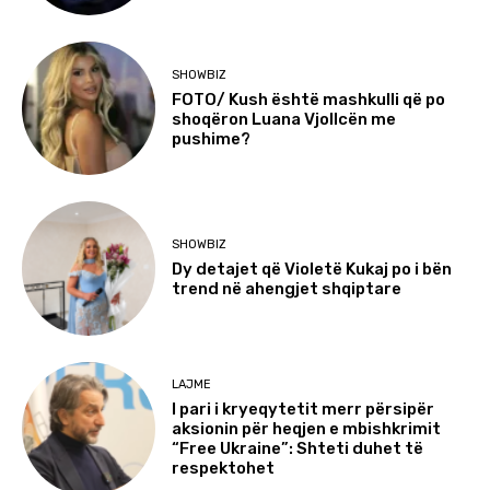
SHOWBIZ
FOTO/ Kush është mashkulli që po
shoqëron Luana Vjollcën me
pushime?
SHOWBIZ
Dy detajet që Violetë Kukaj po i bën
trend në ahengjet shqiptare
LAJME
I pari i kryeqytetit merr përsipër
aksionin për heqjen e mbishkrimit
“Free Ukraine”: Shteti duhet të
respektohet