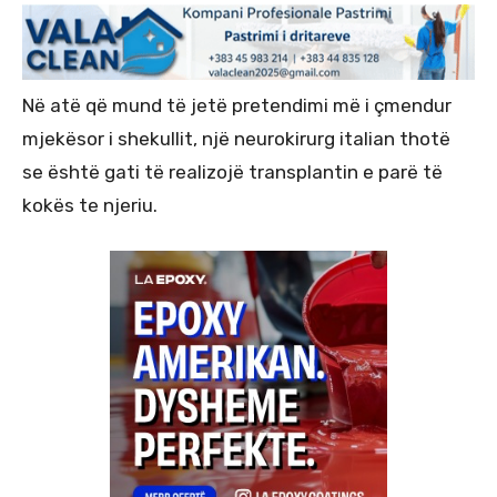
Në atë që mund të jetë pretendimi më i çmendur
mjekësor i shekullit, një neurokirurg italian thotë
se është gati të realizojë transplantin e parë të
kokës te njeriu.