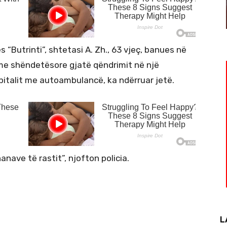
ës “Butrinti”, shtetasi A. Zh., 63 vjeç, banues në
me shëndetësore gjatë qëndrimit në një
spitalit me autoambulancë, ka ndërruar jetë.
anave të rastit”, njofton policia.
L