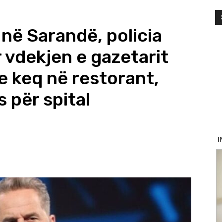
në Sarandë, policia
 vdekjen e gazetarit
je keq në restorant,
s për spital