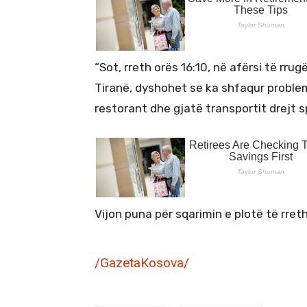
“Sot, rreth orës 16:10, në afërsi të rrug
Tiranë, dyshohet se ka shfaqur proble
restorant dhe gjatë transportit drejt 
Vijon puna për sqarimin e plotë të rreth
/GazetaKosova/