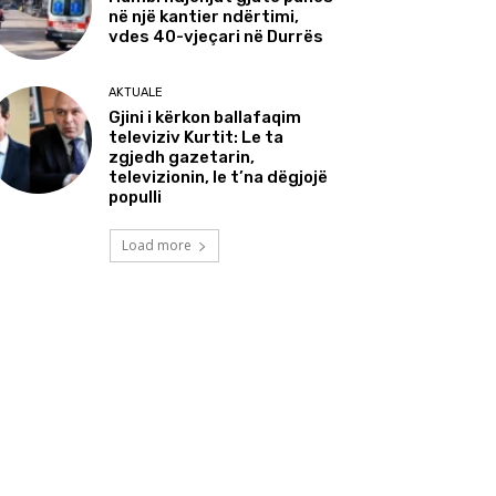
në një kantier ndërtimi,
vdes 40-vjeçari në Durrës
AKTUALE
Gjini i kërkon ballafaqim
televiziv Kurtit: Le ta
zgjedh gazetarin,
televizionin, le t’na dëgjojë
populli
Load more