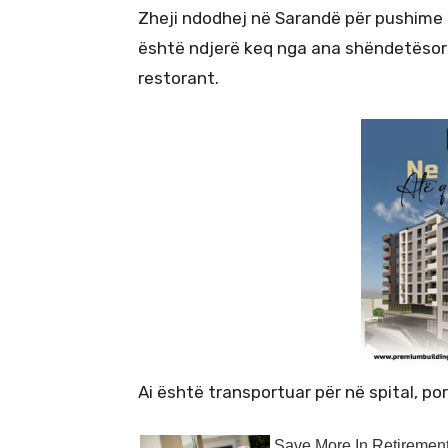
Zheji ndodhej në Sarandë për pushime me
është ndjerë keq nga ana shëndetësor
restorant.
Ai është transportuar për në spital, por