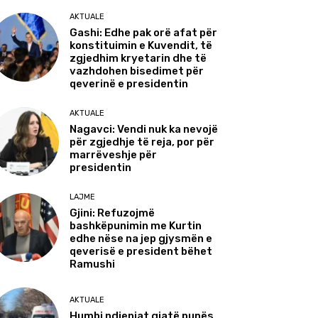
AKTUALE
Gashi: Edhe pak orë afat për
konstituimin e Kuvendit, të
zgjedhim kryetarin dhe të
vazhdohen bisedimet për
qeverinë e presidentin
AKTUALE
Nagavci: Vendi nuk ka nevojë
për zgjedhje të reja, por për
marrëveshje për
presidentin
LAJME
Gjini: Refuzojmë
bashkëpunimin me Kurtin
edhe nëse na jep gjysmën e
qeverisë e president bëhet
Ramushi
AKTUALE
Humbi ndjenjat gjatë punës