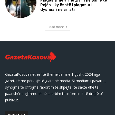
Plagosja me a*më zjarri në Banjë të
Pejës – ky është i plagosuri, i
dyshuari në arrati
Load more
GazetaKosova.net është themeluar më 1 gusht 2024 nga
gazetarë me përvojë të gjatë në media. Si medium i pavarur,
synojmë të ofrojmë raportim të shpejtë, të saktë dhe të
paanshëm, gjithmonë në shërbim të informimit të drejtë të
publikut.