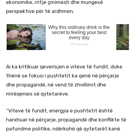
ekonomike, rritje çmimesh dhe mungesë
perspektive për të ardhmen.
Ai ka kritikuar qeverisjen e viteve të fundit, duke
thënë se fokusi i pushtetit ka qenë në përçarje
dhe propagandë, në vend të zhvillimit dhe
mirëqenies së qytetarëve.
“Viteve të fundit, energjia e pushtetit është
harxhuar në përçarje, propagandë dhe konflikte të
pafundme politike, ndërkohë që qytetarët kanë