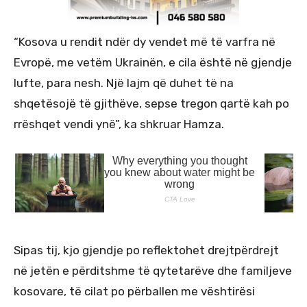
“Kosova u rendit ndër dy vendet më të varfra në
Evropë, me vetëm Ukrainën, e cila është në gjendje
lufte, para nesh. Një lajm që duhet të na
shqetësojë të gjithëve, sepse tregon qartë kah po
rrëshqet vendi ynë”, ka shkruar Hamza.
Sipas tij, kjo gjendje po reflektohet drejtpërdrejt
në jetën e përditshme të qytetarëve dhe familjeve
kosovare, të cilat po përballen me vështirësi