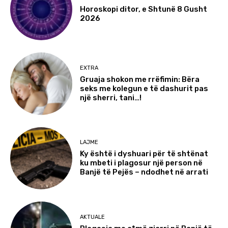
Horoskopi ditor, e Shtunë 8 Gusht
2026
EXTRA
Gruaja shokon me rrëfimin: Bëra
seks me kolegun e të dashurit pas
një sherri, tani…!
LAJME
Ky është i dyshuari për të shtënat
ku mbeti i plagosur një person në
Banjë të Pejës – ndodhet në arrati
AKTUALE