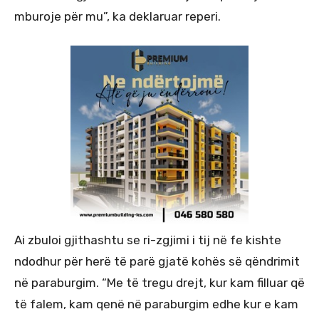
mburoje për mu”, ka deklaruar reperi.
Ai zbuloi gjithashtu se ri-zgjimi i tij në fe kishte
ndodhur për herë të parë gjatë kohës së qëndrimit
në paraburgim. “Me të tregu drejt, kur kam filluar që
të falem, kam qenë në paraburgim edhe kur e kam