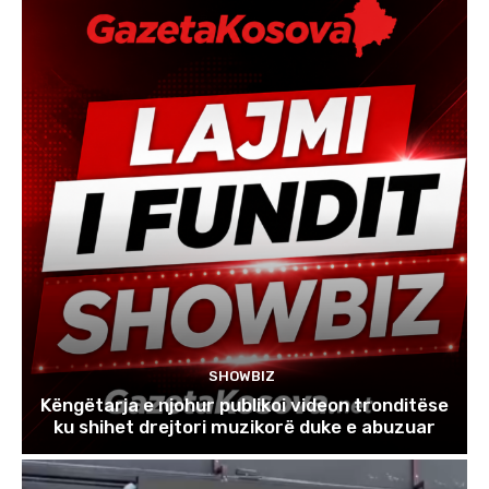
SHOWBIZ
Këngëtarja e njohur publikoi videon tronditëse
ku shihet drejtori muzikorë duke e abuzuar