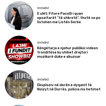
SHOWBIZ
E ulët: Fitore Pacolli i quan
opozitarët “të shkretë”, thotë se po
listohen me Listën Serbe
SHOWBIZ
Këngëtarja e njohur publikoi videon
tronditëse ku shihet drejtori
muzikorë duke e abuzuar
SHOWBIZ
Eksploziv në derën e dyqanit të
Noizyt në Durrës, policia nis hetimet