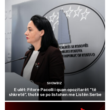
SHOWBIZ
E ulët: Fitore Pacolli i quan opozitarët “të
shkretë”, thotë se po listohen me Listën Serbe