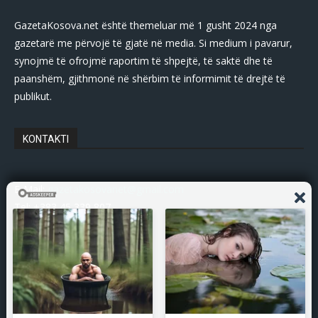
GazetaKosova.net është themeluar më 1 gusht 2024 nga
gazetarë me përvojë të gjatë në media. Si medium i pavarur,
synojmë të ofrojmë raportim të shpejtë, të saktë dhe të
paanshëm, gjithmonë në shërbim të informimit të drejtë të
publikut.
KONTAKTI
E-Mail:
gazetakosovanet@gmail.com
Tel: +383 45 339 807