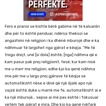
Fero e pranoi se kishte bërë gabime në të kaluarën
dhe për to është penduar, ndërsa theksoi se
angazhimi në religjion i ka dhënë mburojë dhe e ka
ndihmuar të largohet nga gjërat e këqija. “Me të
tregu drejt, unë [si dola] është, [nga] ndihma që e
kam pasur pak prej religjionit, fesë, kur kam nisë
me u merr me religjion, edhe kjo ka qenë ndihma
ime për me u largu prej gjërave të këqija se
automatikisht nëse e dinë që një djalë apo një
vajzë është duke u marrë me fe, automatikisht ai e
ka një mburojë… sepse ai më pas është i fokusuar
vetëm tek gjërat e mira. Dhe kjo ka qenë njëfarë