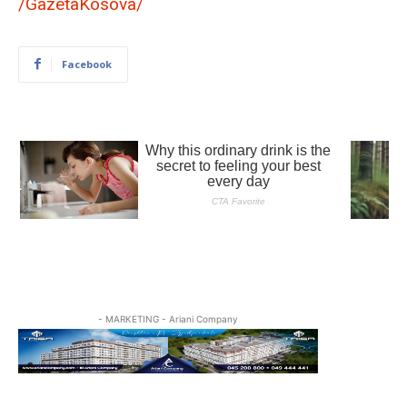
/GazetaKosova/
Facebook
- MARKETING - Ariani Company