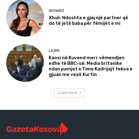
SHOWBIZ
Xhuli: Ndoshta e gjej një partner që
do të jetë baba për fëmijët e mi
LAJME
Kaosi në Kuvend merr vëmendjen
edhe të BBC-së: Media britanike
ndan pamjet e Time Kadrijajt teksa e
gjuan me vezë Kurtin
Load more