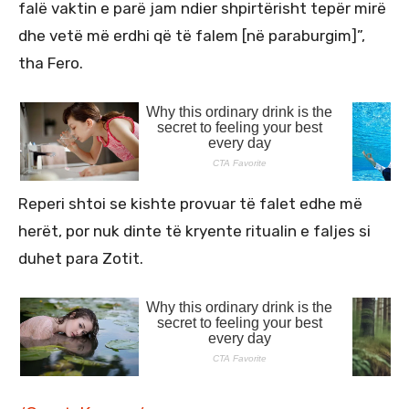
falë vaktin e parë jam ndier shpirtërisht tepër mirë
dhe vetë më erdhi që të falem [në paraburgim]”,
tha Fero.
Reperi shtoi se kishte provuar të falet edhe më
herët, por nuk dinte të kryente ritualin e faljes si
duhet para Zotit.