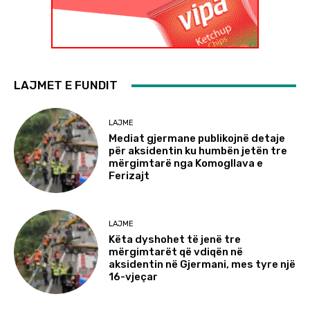
LAJMET E FUNDIT
LAJME
Mediat gjermane publikojnë detaje
për aksidentin ku humbën jetën tre
mërgimtarë nga Komogllava e
Ferizajt
LAJME
Këta dyshohet të jenë tre
mërgimtarët që vdiqën në
aksidentin në Gjermani, mes tyre një
16-vjeçar