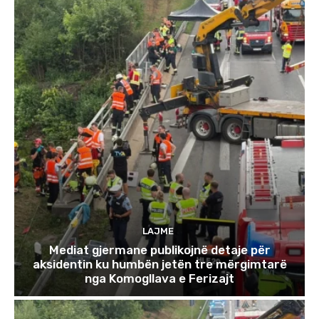
LAJME
Mediat gjermane publikojnë detaje për
aksidentin ku humbën jetën tre mërgimtarë
nga Komogllava e Ferizajt