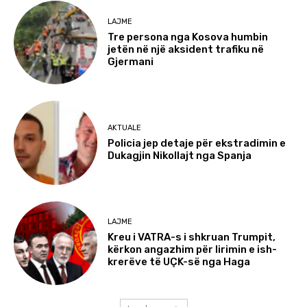
LAJME
Tre persona nga Kosova humbin
jetën në një aksident trafiku në
Gjermani
AKTUALE
Policia jep detaje për ekstradimin e
Dukagjin Nikollajt nga Spanja
LAJME
Kreu i VATRA-s i shkruan Trumpit,
kërkon angazhim për lirimin e ish-
krerëve të UÇK-së nga Haga