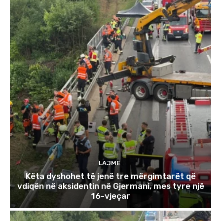
LAJME
Këta dyshohet të jenë tre mërgimtarët që
vdiqën në aksidentin në Gjermani, mes tyre një
16-vjeçar