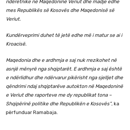
ndëretnike në Maqedoninë Veriut dhe madje edhe
mes Republikës së Kosovës dhe Maqedonisë së
Veriut.
Kundërveprimi duhet të jetë edhe më i matur se ai i
Kroacisë.
Maqedonia dhe e ardhmja e saj nuk rrezikohet në
asnjë mënyrë nga shqiptarët. E ardhmja e saj është
e ndërlidhur dhe ndërvarur pikërisht nga sjelljet dhe
qëndrimi ndaj shqiptarëve autokton në Maqedoninë
e Veriut dhe raporteve me dy republikat tona –
Shqipërinë politike dhe Republikën e Kosovës”
, ka
përfunduar Ramabaja.