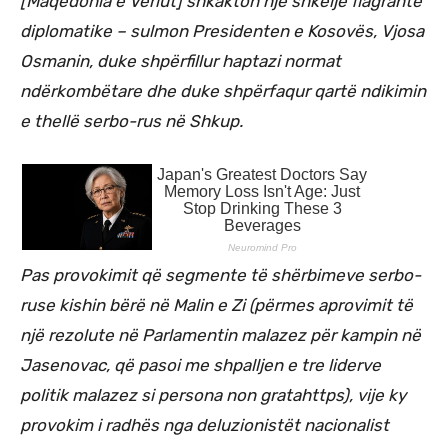
[Maqedonia e Veriut] shkakton një shkelje flagrante
diplomatike – sulmon Presidenten e Kosovës, Vjosa
Osmanin, duke shpërfillur haptazi normat
ndërkombëtare dhe duke shpërfaqur qartë ndikimin
e thellë serbo-rus në Shkup.
Pas provokimit që segmente të shërbimeve serbo-
ruse kishin bërë në Malin e Zi (përmes aprovimit të
një rezolute në Parlamentin malazez për kampin në
Jasenovac, që pasoi me shpalljen e tre liderve
politik malazez si persona non gratahttps), vije ky
provokim i radhës nga deluzionistët nacionalist