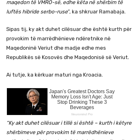
maqedon të VMRO-së, edhe këta në shërbim të
luftës hibride serbo-ruse
”, ka shkruar Ramabaja.
Sipas tij, ky akt duhet cilësuar dhe është kurth për
provokim të marrëdhënieve ndëretnike në
Maqedoninë Veriut dhe madje edhe mes
Republikës së Kosovës dhe Maqedonisë së Veriut.
Ai tutje, ka kërkuar maturi nga Kroacia.
“Ky akt duhet cilësuar i tillë si është – kurth i këtyre
shërbimeve për provokim të marrëdhënieve