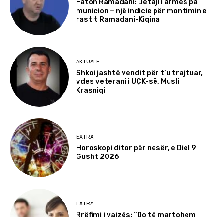
Faton Ramadani: Detaji i armës pa
municion – një indicie për montimin e
rastit Ramadani-Kiqina
AKTUALE
Shkoi jashtë vendit për t’u trajtuar,
vdes veterani i UÇK-së, Musli
Krasniqi
EXTRA
Horoskopi ditor për nesër, e Diel 9
Gusht 2026
EXTRA
Rrëfimi i vajzës: “Do të martohem