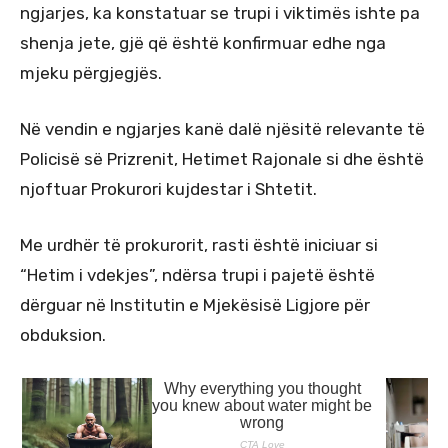
ngjarjes, ka konstatuar se trupi i viktimës ishte pa
shenja jete, gjë që është konfirmuar edhe nga
mjeku përgjegjës.
Në vendin e ngjarjes kanë dalë njësitë relevante të
Policisë së Prizrenit, Hetimet Rajonale si dhe është
njoftuar Prokurori kujdestar i Shtetit.
Me urdhër të prokurorit, rasti është iniciuar si
“Hetim i vdekjes”, ndërsa trupi i pajetë është
dërguar në Institutin e Mjekësisë Ligjore për
obduksion.