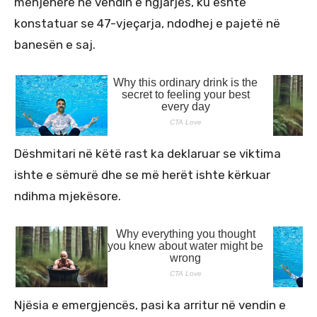
menjëherë në vendin e ngjarjes, ku është
konstatuar se 47-vjeçarja, ndodhej e pajetë në
banesën e saj.
Dëshmitari në këtë rast ka deklaruar se viktima
ishte e sëmurë dhe se më herët ishte kërkuar
ndihma mjekësore.
Njësia e emergjencës, pasi ka arritur në vendin e