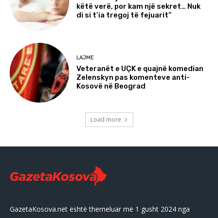
këtë verë, por kam një sekret… Nuk
di si t’ia tregoj të fejuarit”
LAJME
Veteranët e UÇK e quajnë komedian
Zelenskyn pas komenteve anti-
Kosovë në Beograd
Load more
GazetaKosova.net është themeluar më 1 gusht 2024 nga