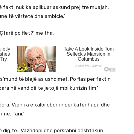
 fakt, nuk ka aplikuar askund prej tre muajsh.
unë të vërtetë dhe ambicie.’
‘Çfarë po flet?’ më tha.
 s’mund të blejë as ushqimet. Po flas për faktin
para në vend që të jetojë mbi kurrizin tim.’
a dora. Vjehrra e kaloi oborrin për katër hapa dhe
ime. Tani.’
ë digjte. ‘Vazhdoni dhe përkrahni dështakun