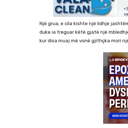
Një grua, e cila kishte një lidhje jasht
duke ia treguar këtë gjatë një mbledhj
kur disa muaj më vonë gjithçka mori një