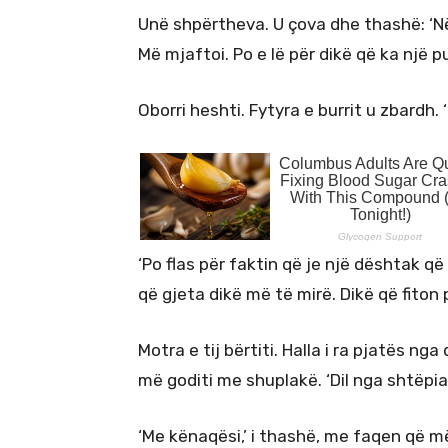
Unë shpërtheva. U çova dhe thashë: ‘Në
Më mjaftoi. Po e lë për dikë që ka një p
Oborri heshti. Fytyra e burrit u zbardh. 
‘Po flas për faktin që je një dështak që
që gjeta dikë më të mirë. Dikë që fiton 
Motra e tij bërtiti. Halla i ra pjatës ng
më goditi me shuplakë. ‘Dil nga shtëpia 
‘Me kënaqësi,’ i thashë, me faqen që m