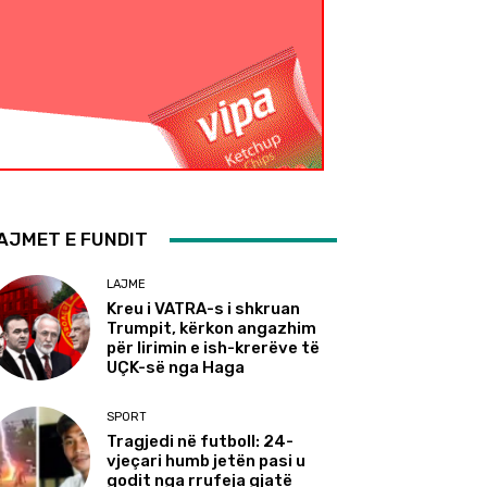
AJMET E FUNDIT
LAJME
Kreu i VATRA-s i shkruan
Trumpit, kërkon angazhim
për lirimin e ish-krerëve të
UÇK-së nga Haga
SPORT
Tragjedi në futboll: 24-
vjeçari humb jetën pasi u
godit nga rrufeja gjatë