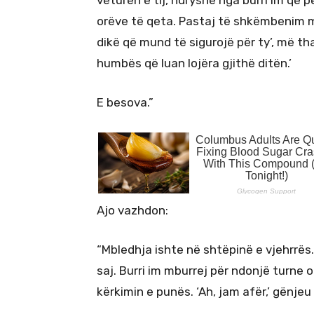
veturën e tij, ndryshe nga burri im që p
orëve të qeta. Pastaj të shkëmbenim m
dikë që mund të sigurojë për ty’, më th
humbës që luan lojëra gjithë ditën.’
E besova.”
Ajo vazhdon:
“Mbledhja ishte në shtëpinë e vjehrrës
saj. Burri im mburrej për ndonjë turne on
kërkimin e punës. ‘Ah, jam afër,’ gënjeu