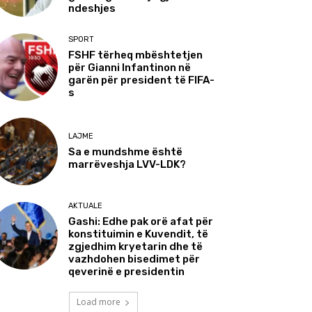
ndeshjes
SPORT
FSHF tërheq mbështetjen
për Gianni Infantinon në
garën për president të FIFA-
s
LAJME
Sa e mundshme është
marrëveshja LVV-LDK?
AKTUALE
Gashi: Edhe pak orë afat për
konstituimin e Kuvendit, të
zgjedhim kryetarin dhe të
vazhdohen bisedimet për
qeverinë e presidentin
Load more