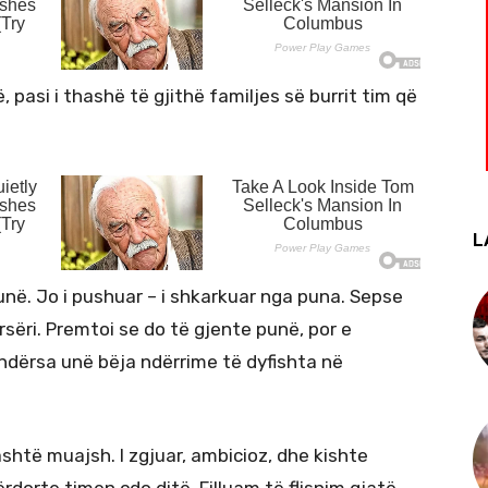
 pasi i thashë të gjithë familjes së burrit tim që
L
unë. Jo i pushuar – i shkarkuar nga puna. Sepse
rsëri. Premtoi se do të gjente punë, por e
 ndërsa unë bëja ndërrime të dyfishta në
shtë muajsh. I zgjuar, ambicioz, dhe kishte