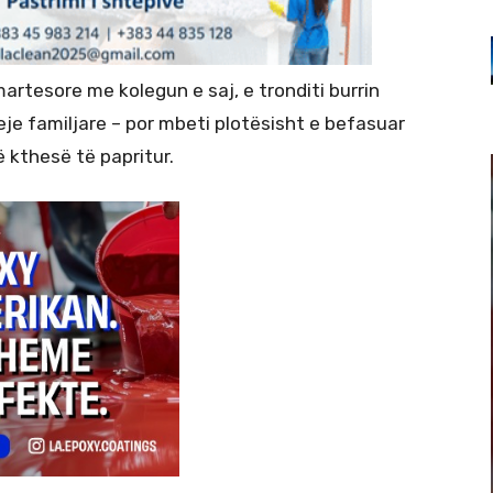
ëmartesore me kolegun e saj, e tronditi burrin
eje familjare – por mbeti plotësisht e befasuar
 kthesë të papritur.