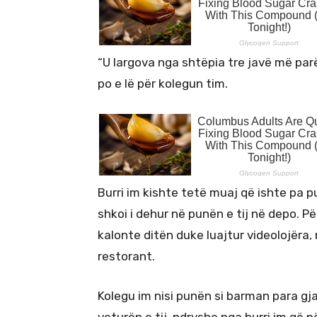
“U largova nga shtëpia tre javë më parë,
po e lë për kolegun tim.
Burri im kishte tetë muaj që ishte pa p
shkoi i dehur në punën e tij në depo. Pë
kalonte ditën duke luajtur videolojëra,
restorant.
Kolegu im nisi punën si barman para gja