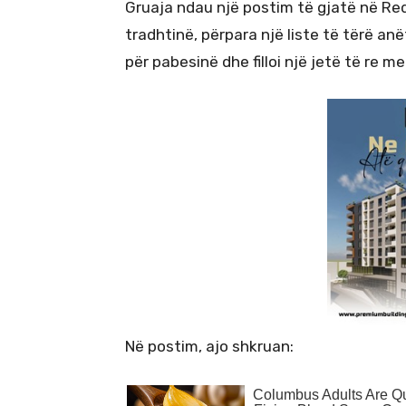
Gruaja ndau një postim të gjatë në Reddi
tradhtinë, përpara një liste të tërë an
për pabesinë dhe filloi një jetë të re m
Në postim, ajo shkruan: