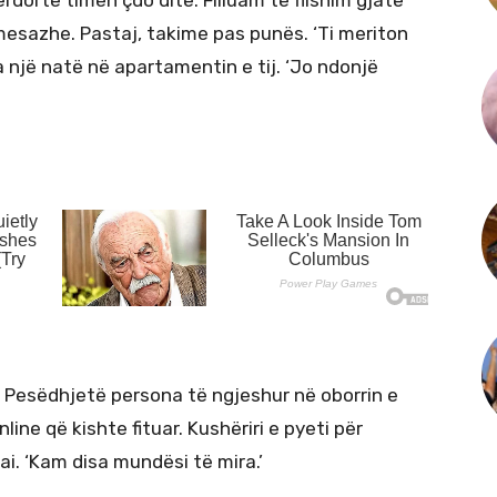
ërdorte timen çdo ditë. Filluam të flisnim gjatë
esazhe. Pastaj, takime pas punës. ‘Ti meriton
a një natë në apartamentin e tij. ‘Jo ndonjë
. Pesëdhjetë persona të ngjeshur në oborrin e
line që kishte fituar. Kushëriri e pyeti për
 ai. ‘Kam disa mundësi të mira.’