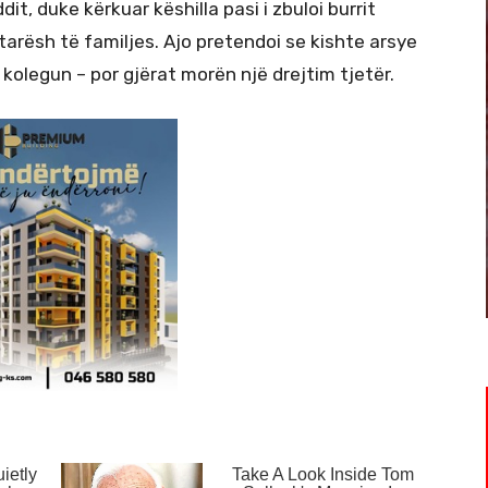
t, duke kërkuar këshilla pasi i zbuloi burrit
ëtarësh të familjes. Ajo pretendoi se kishte arsye
e kolegun – por gjërat morën një drejtim tjetër.