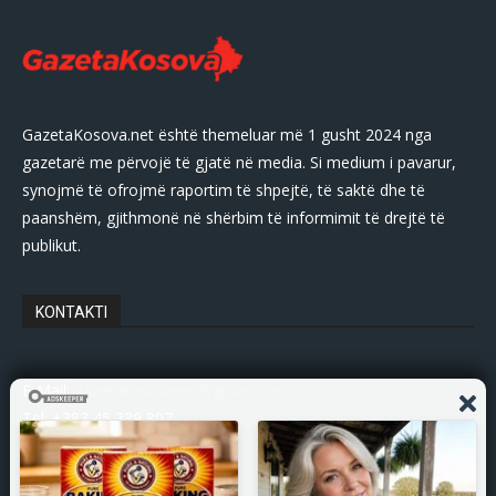
GazetaKosova.net është themeluar më 1 gusht 2024 nga
gazetarë me përvojë të gjatë në media. Si medium i pavarur,
synojmë të ofrojmë raportim të shpejtë, të saktë dhe të
paanshëm, gjithmonë në shërbim të informimit të drejtë të
publikut.
KONTAKTI
E-Mail:
gazetakosovanet@gmail.com
Tel: +383 45 339 807