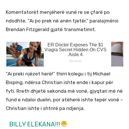
Komentatorët menjëherë vunë re se çfarë po
ndodhte. “Ai po prek në anën tjetër,” paralajmëroi
Brendan Fitzgerald gjatë transmetimit.
“Ai preki njëzet herë!” thirri kolegu i tij Michael
Bisping, ndërsa Christian ishte ende i kapur për
fyti. Rreth dhjetë sekonda më vonë, gjyqtari më në
fund e ndaloi duelin, por atëherë ishte tepër vonë –
Christian ishte i shtrirë pa ndjenja.
BILLY ELEKANA!!!