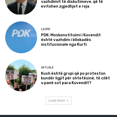
vazhdimit të diskutimeve, që të
evitohen zgjedhjet e reja
LAJME
PDK: Moskonstituimi i Kuvendit
është vazhdim i bllokadës
institucionale nga Kurti
AKTUALE
Kush është grupi që po proteston
kundër ligjit për shtetësinë, të cilët
u panë sot para Kuvendit?
Load more