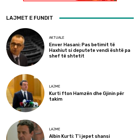
LAJMET E FUNDIT
AKTUALE
Enver Hasani: Pas betimit të
Haxhiut si deputete vendi është pa
shef të shtetit
LAJME
Kurti fton Hamzën dhe Gjinin për
takim
LAJME
Albin Kurti: T’i jepet shansi