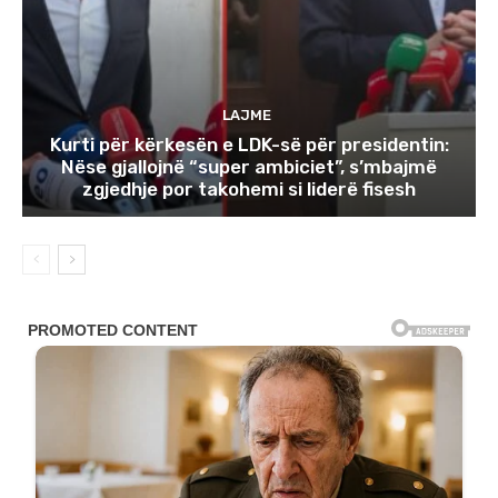
LAJME
Kurti për kërkesën e LDK-së për presidentin:
Nëse gjallojnë “super ambiciet”, s’mbajmë
zgjedhje por takohemi si liderë fisesh