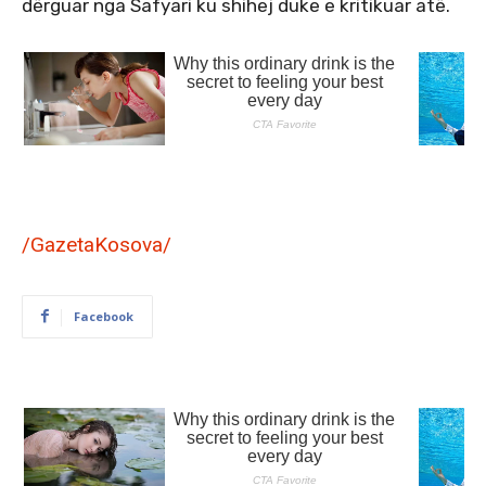
dërguar nga Safyari ku shihej duke e kritikuar atë.
/GazetaKosova/
Facebook