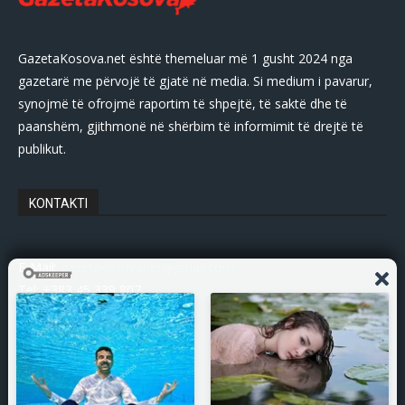
GazetaKosova.net është themeluar më 1 gusht 2024 nga
gazetarë me përvojë të gjatë në media. Si medium i pavarur,
synojmë të ofrojmë raportim të shpejtë, të saktë dhe të
paanshëm, gjithmonë në shërbim të informimit të drejtë të
publikut.
KONTAKTI
E-Mail:
gazetakosovanet@gmail.com
Tel: +383 45 339 807