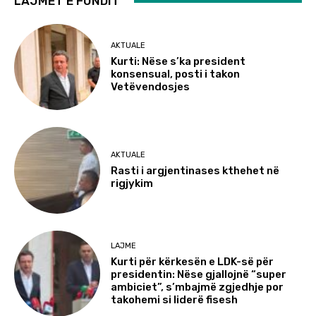
LAJMET E FUNDIT
AKTUALE
Kurti: Nëse s’ka president
konsensual, posti i takon
Vetëvendosjes
AKTUALE
Rasti i argjentinases kthehet në
rigjykim
LAJME
Kurti për kërkesën e LDK-së për
presidentin: Nëse gjallojnë “super
ambiciet”, s’mbajmë zgjedhje por
takohemi si liderë fisesh