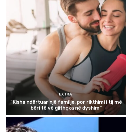
EXTRA
“Kisha ndërtuar një familje, por rikthimi i tij më
bëri të vë gjithçka në dyshim”