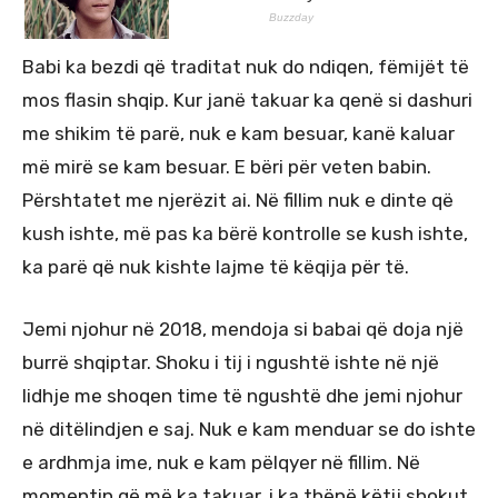
Babi ka bezdi që traditat nuk do ndiqen, fëmijët të
mos flasin shqip. Kur janë takuar ka qenë si dashuri
me shikim të parë, nuk e kam besuar, kanë kaluar
më mirë se kam besuar. E bëri për veten babin.
Përshtatet me njerëzit ai. Në fillim nuk e dinte që
kush ishte, më pas ka bërë kontrolle se kush ishte,
ka parë që nuk kishte lajme të këqija për të.
Jemi njohur në 2018, mendoja si babai që doja një
burrë shqiptar. Shoku i tij i ngushtë ishte në një
lidhje me shoqen time të ngushtë dhe jemi njohur
në ditëlindjen e saj. Nuk e kam menduar se do ishte
e ardhmja ime, nuk e kam pëlqyer në fillim. Në
momentin që më ka takuar, i ka thënë këtij shokut