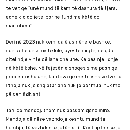
të vet që “unë mund të kem të dashura të tjera,
edhe kjo do jetë, por në fund me këtë do
martohem”.
Deri në 2023 nuk kemi dalë asnjëherë bashkë,
ndërkohë që ai niste lule, pyeste miqtë, në çdo
ditëlindje vinte që isha dhe unë. Ka pas një lidhje
në këtë kohë. Në fejesën e shoqes sime pash që
problemi isha unë, kuptova që me të isha vetvetja.
I thoja nuk je shqiptar dhe nuk je për mua, nuk më
pëlqen fizikisht.
Tani që mendoj, them nuk paskam qenë mirë.
Mendoja që nëse vazhdoja kështu mund ta
humbja, të vazhdonte jetën e tij. Kur kupton se je