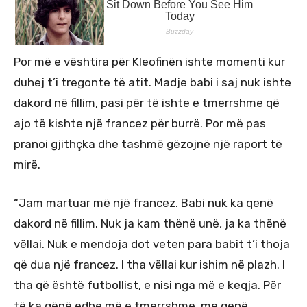
Por më e vështira për Kleofinën ishte momenti kur
duhej t’i tregonte të atit. Madje babi i saj nuk ishte
dakord në fillim, pasi për të ishte e tmerrshme që
ajo të kishte një francez për burrë. Por më pas
pranoi gjithçka dhe tashmë gëzojnë një raport të
mirë.
“Jam martuar më një francez. Babi nuk ka qenë
dakord në fillim. Nuk ja kam thënë unë, ja ka thënë
vëllai. Nuk e mendoja dot veten para babit t’i thoja
që dua një francez. I tha vëllai kur ishim në plazh. I
tha që është futbollist, e nisi nga më e keqja. Për
të ka qënë edhe më e tmerrshme, me qenë