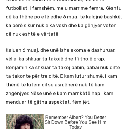
futbollist, i famshëm, me u marr me femra. Kështu
që ka thënë po e lë edhe 6 muaj të kalojnë bashkë,
ka bërë sikur nuk e ka vesh dhe ka gënjyer veten
që nuk është e vërtetë.
Kaluan 6 muaj, dhe unë isha akoma e dashuruar,
vëllai ka shkuar ta takojë dhe t’i thojë prap.
Benjamin ka shkuar ta takoj babin, babai nuk dilte
ta takonte për tre ditë. E kam lutur shumë, i kam
thënë të lutem dil se asnjëherë nuk të kam
zhgënjyer. Nëse unë e kam marr këtë hap i kam
menduar të gjitha aspektet, fëmijët.