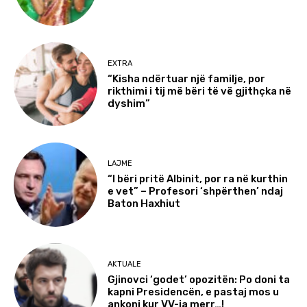
EXTRA
“Kisha ndërtuar një familje, por
rikthimi i tij më bëri të vë gjithçka në
dyshim”
LAJME
“I bëri pritë Albinit, por ra në kurthin
e vet” – Profesori ‘shpërthen’ ndaj
Baton Haxhiut
AKTUALE
Gjinovci ‘godet’ opozitën: Po doni ta
kapni Presidencën, e pastaj mos u
ankoni kur VV-ja merr…!