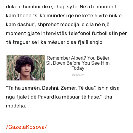
duke e humbur dikë, i hap sytë. Në atë moment
kam thënë “si ka mundësi që në këtë 5 vite nuk e
kam dashur”, shprehet modelja, e cila në një
moment gjatë intervistës telefonoi futbollistin për
të treguar se i ka mësuar disa fjalë shqip.
“Ta ha zemrën. Dashni. Zemër. Të dua”, ishin disa
nga fjalët që Pavard ka mësuar të flasë.”-tha
modelja.
/GazetaKosova/