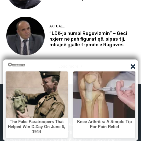
AKTUALE
“LDK-ja humbi Rugovizmin” – Geci
nxjerr në pah figurat që, sipas tij,
mbajnë gjallë frymën e Rugovës
Load more
GazetaKosova.net është themeluar më 1 gusht 2024 nga
gazetarë me përvojë të gjatë në media. Si medium i pavarur,
synojmë të ofrojmë raportim të shpejtë, të saktë dhe të