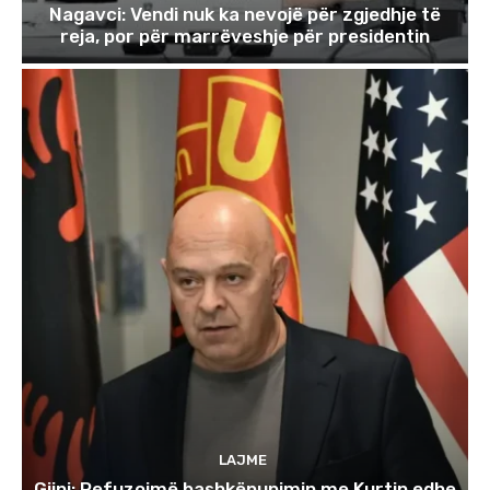
Nagavci: Vendi nuk ka nevojë për zgjedhje të
reja, por për marrëveshje për presidentin
LAJME
Gjini: Refuzojmë bashkëpunimin me Kurtin edhe