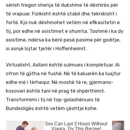
sërish tregon shenja të dukshme të dëshirës për
të vrapuar. Fizikisht është stabil dhe teknikisht i
fortë. Kjo nuk dëshmohet vetëm në efikasitetin e
tij, por edhe në asistimet e shumta. Tashmë i ka dy
asistime, ndërsa ka bërë pesë pasime për goditje,
si asnjë lojtar tjetër i Hoffenheimit.
Virtualisht, Asllani është sulmues i kompletuar. Ai
ofron të gjitha në fushë. Në të kaluarën ka luajtur
edhe më i tërhequr. Në moshë të re, gjermano-
kosovari është tani në prag të shpërthimit.
Transformimi i tij në top-golashënues të
Bundesligës është vetëm çështje kohe.