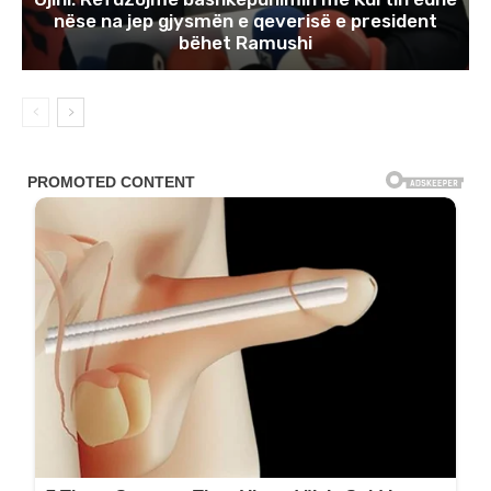
nëse na jep gjysmën e qeverisë e president
bëhet Ramushi