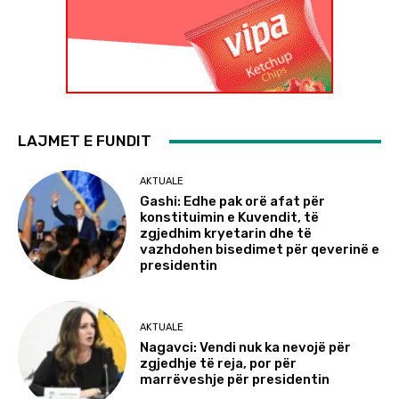
LAJMET E FUNDIT
AKTUALE
Gashi: Edhe pak orë afat për
konstituimin e Kuvendit, të
zgjedhim kryetarin dhe të
vazhdohen bisedimet për qeverinë e
presidentin
AKTUALE
Nagavci: Vendi nuk ka nevojë për
zgjedhje të reja, por për
marrëveshje për presidentin