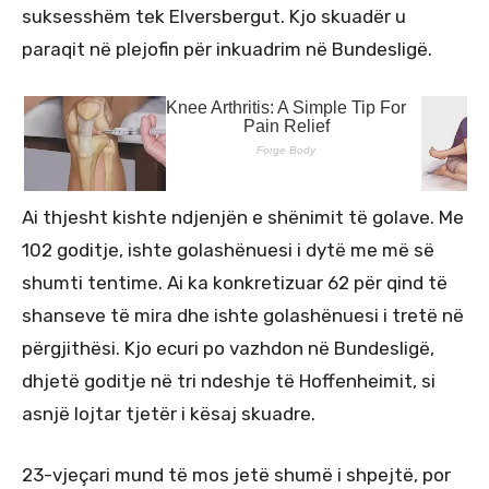
suksesshëm tek Elversbergut. Kjo skuadër u
paraqit në plejofin për inkuadrim në Bundesligë.
Ai thjesht kishte ndjenjën e shënimit të golave. Me
102 goditje, ishte golashënuesi i dytë me më së
shumti tentime. Ai ka konkretizuar 62 për qind të
shanseve të mira dhe ishte golashënuesi i tretë në
përgjithësi. Kjo ecuri po vazhdon në Bundesligë,
dhjetë goditje në tri ndeshje të Hoffenheimit, si
asnjë lojtar tjetër i kësaj skuadre.
23-vjeçari mund të mos jetë shumë i shpejtë, por