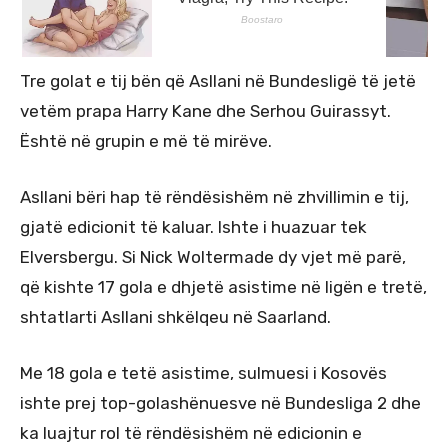
Tre golat e tij bën që Asllani në Bundesligë të jetë
vetëm prapa Harry Kane dhe Serhou Guirassyt.
Është në grupin e më të mirëve.
Asllani bëri hap të rëndësishëm në zhvillimin e tij,
gjatë edicionit të kaluar. Ishte i huazuar tek
Elversbergu. Si Nick Woltermade dy vjet më parë,
që kishte 17 gola e dhjetë asistime në ligën e tretë,
shtatlarti Asllani shkëlqeu në Saarland.
Me 18 gola e tetë asistime, sulmuesi i Kosovës
ishte prej top-golashënuesve në Bundesliga 2 dhe
ka luajtur rol të rëndësishëm në edicionin e