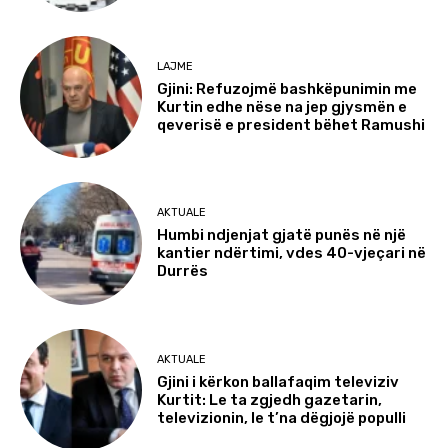
LAJME
Gjini: Refuzojmë bashkëpunimin me
Kurtin edhe nëse na jep gjysmën e
qeverisë e president bëhet Ramushi
AKTUALE
Humbi ndjenjat gjatë punës në një
kantier ndërtimi, vdes 40-vjeçari në
Durrës
AKTUALE
Gjini i kërkon ballafaqim televiziv
Kurtit: Le ta zgjedh gazetarin,
televizionin, le t’na dëgjojë populli