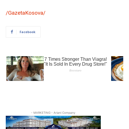
/GazetaKosova/
Facebook
- MARKETING - Ariani Company