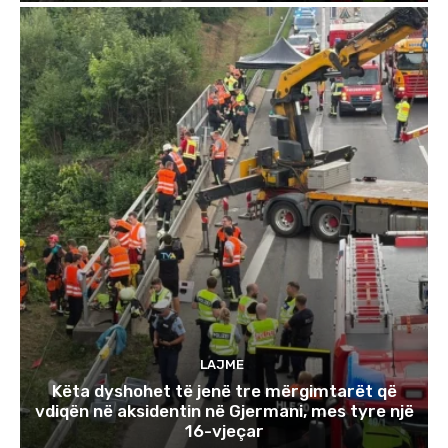
LAJME
Këta dyshohet të jenë tre mërgimtarët që
vdiqën në aksidentin në Gjermani, mes tyre një
16-vjeçar