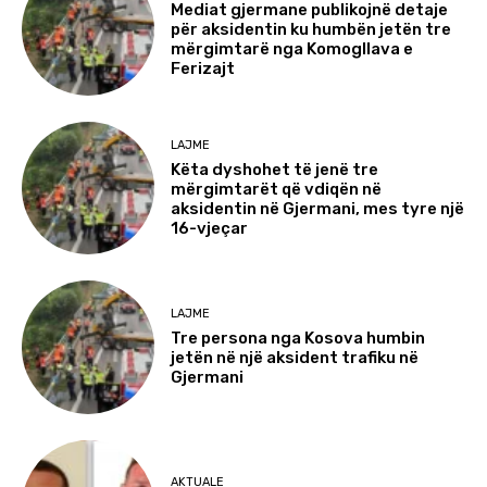
Mediat gjermane publikojnë detaje
për aksidentin ku humbën jetën tre
mërgimtarë nga Komogllava e
Ferizajt
LAJME
Këta dyshohet të jenë tre
mërgimtarët që vdiqën në
aksidentin në Gjermani, mes tyre një
16-vjeçar
LAJME
Tre persona nga Kosova humbin
jetën në një aksident trafiku në
Gjermani
AKTUALE