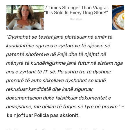
“Dyshohet se testet janë plotësuar në emër të
kandidatëve nga ana e zyrtarëve të njësisë së
patentë shoferëve në Pejë dhe të njëjtat në
mënyrë të kundërligjshme janë futur në sistem nga
ana e zyrtarit të IT-së. Po ashtu tre të dyshuar
pronarë të auto shkollave dyshohet se kanë
rekrutuar kandidatë dhe kanë siguruar
dokumentacion duke falsifikuar dokumentet e
nevojshme, me qëllim të futjes së tyre në provim.” –
ka njoftuar Policia pas aksionit.