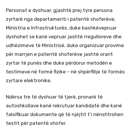
Personat e dyshuar, gjashtë prej tyre persona
zyrtarë nga departamenti i patentë shoferëve,
Ministria e Infrastrukturës, duke bashkëvepruar
dyshohet se kanë vepruar jashtë rregulloreve dhe
udhëzimeve të Ministrisë, duke organizuar provime
për marrjen e patentë shoferëve jashtë orarit
zyrtar të punës dhe duke përdorur metodën e
testimeve në formë fizike – në shpërfillje të formës
zyrtare elektronike.
Ndërsa tre të dyshuar të tjerë, pronarë të
autoshkollave kanë rekrutuar kandidatë dhe kanë
falsifikuar dokumente që të njëjtit t’i nënshtrohen
testit për patentë shofer.