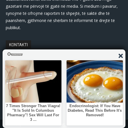
gazetarë me përvojë të gjatë në media. Si medium i pavarur,
synojmë të ofrojmë raportim të shpejtë, të saktë dhe të
paanshëm, gjithmonë në shërbim të informimit të drejtë të
publikut.
KONTAKTI
E-Mail:
gazetakosovanet@gmail.com
Tel: +383 45 339 807
© Copyright - 2025 Gazetakosova.net