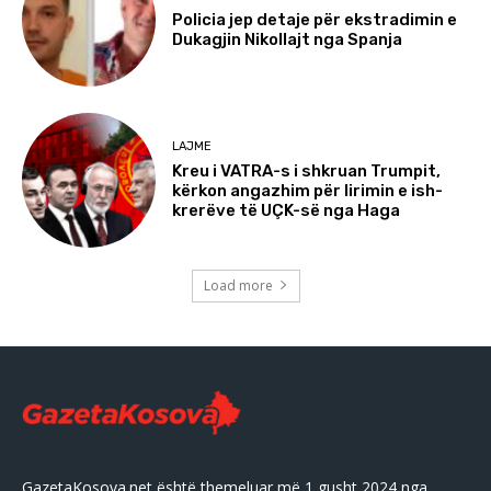
Policia jep detaje për ekstradimin e
Dukagjin Nikollajt nga Spanja
LAJME
Kreu i VATRA-s i shkruan Trumpit,
kërkon angazhim për lirimin e ish-
krerëve të UÇK-së nga Haga
Load more
GazetaKosova.net është themeluar më 1 gusht 2024 nga