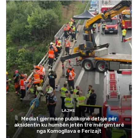
LAJME
Mediat gjermane publikojnë detaje për
aksidentin ku humbën jetën tre mërgimtarë
nga Komogllava e Ferizajt