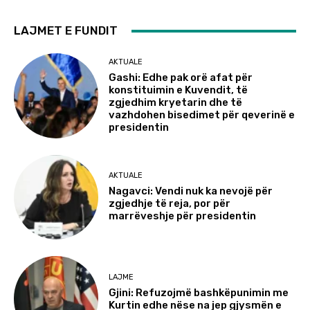
LAJMET E FUNDIT
AKTUALE
Gashi: Edhe pak orë afat për
konstituimin e Kuvendit, të
zgjedhim kryetarin dhe të
vazhdohen bisedimet për qeverinë e
presidentin
AKTUALE
Nagavci: Vendi nuk ka nevojë për
zgjedhje të reja, por për
marrëveshje për presidentin
LAJME
Gjini: Refuzojmë bashkëpunimin me
Kurtin edhe nëse na jep gjysmën e