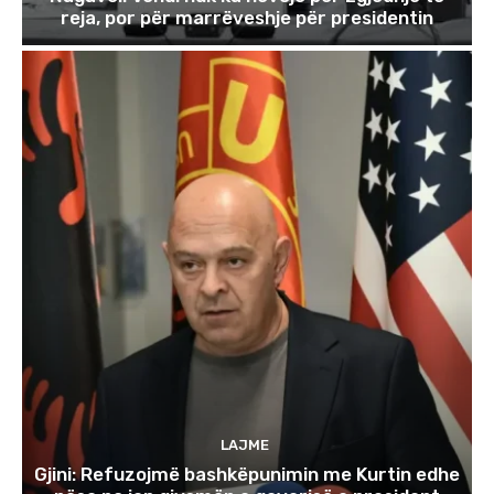
reja, por për marrëveshje për presidentin
LAJME
Gjini: Refuzojmë bashkëpunimin me Kurtin edhe