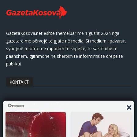
GazetaKosova.net është themeluar më 1 gusht 2024 nga
gazetarë me përvojë të gjatë në media. Si medium i pavarur,
synojmë të ofrojmë raportim të shpejtë, të saktë dhe të
paanshëm, gjithmonë në shërbim të informimit të drejtë të
publikut.
KONTAKTI
E-Mail:
gazetakosovanet@gmail.com
Tel: +383 45 339 807