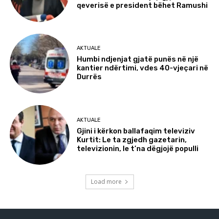
qeverisë e president bëhet Ramushi
AKTUALE
Humbi ndjenjat gjatë punës në një
kantier ndërtimi, vdes 40-vjeçari në
Durrës
AKTUALE
Gjini i kërkon ballafaqim televiziv
Kurtit: Le ta zgjedh gazetarin,
televizionin, le t’na dëgjojë populli
Load more