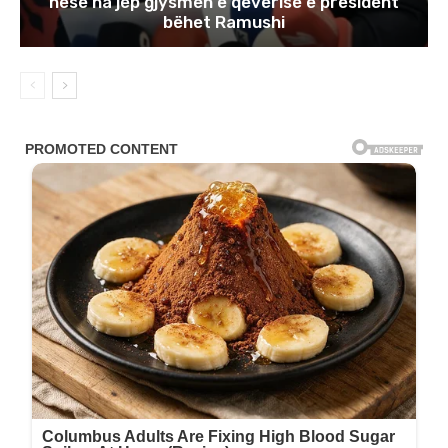
nëse na jep gjysmën e qeverisë e president
bëhet Ramushi