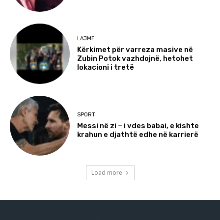
LAJME
Kërkimet për varreza masive në
Zubin Potok vazhdojnë, hetohet
lokacioni i tretë
SPORT
Messi në zi – i vdes babai, e kishte
krahun e djathtë edhe në karrierë
Load more