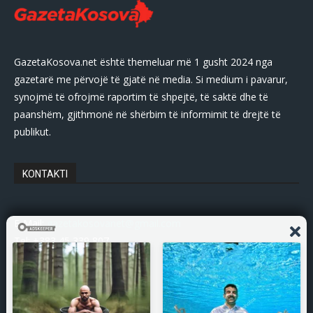
GazetaKosova.net është themeluar më 1 gusht 2024 nga
gazetarë me përvojë të gjatë në media. Si medium i pavarur,
synojmë të ofrojmë raportim të shpejtë, të saktë dhe të
paanshëm, gjithmonë në shërbim të informimit të drejtë të
publikut.
KONTAKTI
E-Mail:
gazetakosovanet@gmail.com
Tel: +383 45 339 807