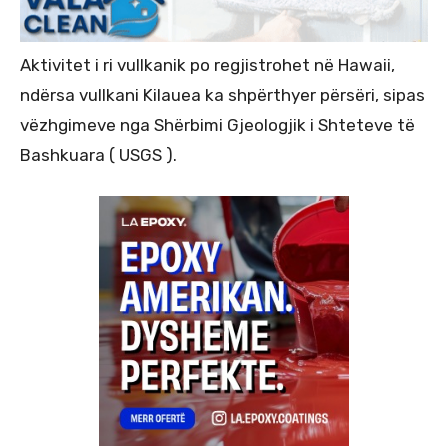
Aktivitet i ri vullkanik po regjistrohet në Hawaii,
ndërsa vullkani Kilauea ka shpërthyer përsëri, sipas
vëzhgimeve nga Shërbimi Gjeologjik i Shteteve të
Bashkuara ( USGS ).