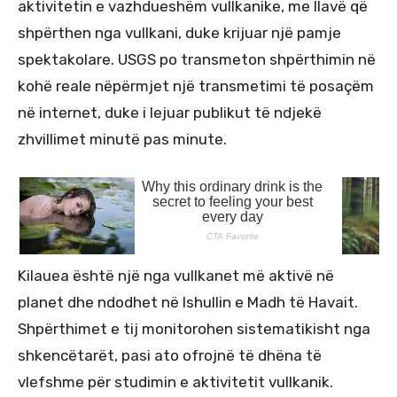
aktivitetin e vazhdueshëm vullkanike, me llavë që
shpërthen nga vullkani, duke krijuar një pamje
spektakolare. USGS po transmeton shpërthimin në
kohë reale nëpërmjet një transmetimi të posaçëm
në internet, duke i lejuar publikut të ndjekë
zhvillimet minutë pas minute.
Kilauea është një nga vullkanet më aktivë në
planet dhe ndodhet në Ishullin e Madh të Havait.
Shpërthimet e tij monitorohen sistematikisht nga
shkencëtarët, pasi ato ofrojnë të dhëna të
vlefshme për studimin e aktivitetit vullkanik.