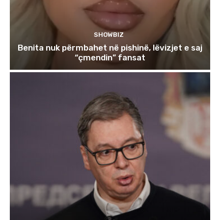
SHOWBIZ
Benita nuk përmbahet në pishinë, lëvizjet e saj
“çmendin” fansat