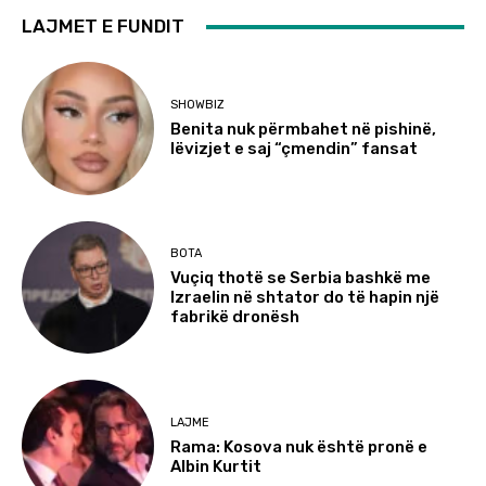
LAJMET E FUNDIT
SHOWBIZ
Benita nuk përmbahet në pishinë,
lëvizjet e saj “çmendin” fansat
BOTA
Vuçiq thotë se Serbia bashkë me
Izraelin në shtator do të hapin një
fabrikë dronësh
LAJME
Rama: Kosova nuk është pronë e
Albin Kurtit