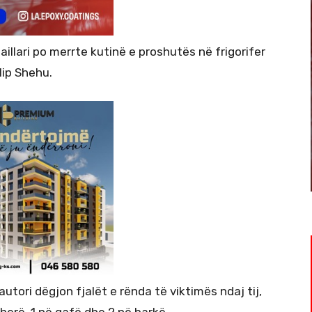
maillari po merrte kutinë e proshutës në frigorifer
ilip Shehu.
utori dëgjon fjalët e rënda të viktimës ndaj tij,