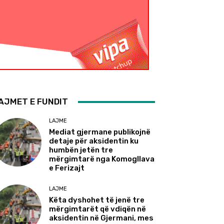
AJMET E FUNDIT
LAJME
Mediat gjermane publikojnë
detaje për aksidentin ku
humbën jetën tre
mërgimtarë nga Komogllava
e Ferizajt
LAJME
Këta dyshohet të jenë tre
mërgimtarët që vdiqën në
aksidentin në Gjermani, mes