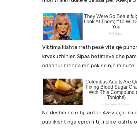
mori thikën duke e qëlluar për vdekje 3
Viktima kishte rreth pesë vite që punont
kryekuzhinier. Sipas hetimeve dhe pamj
ndodhur brenda më pak se një minute.
Në dëshminë e tij, autori 43-vjeçar ka 
publikisht nga eprori i tij, i cili e kis