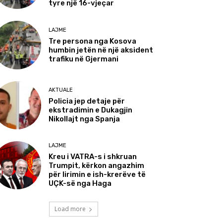
tyre një 16-vjeçar
LAJME
Tre persona nga Kosova
humbin jetën në një aksident
trafiku në Gjermani
AKTUALE
Policia jep detaje për
ekstradimin e Dukagjin
Nikollajt nga Spanja
LAJME
Kreu i VATRA-s i shkruan
Trumpit, kërkon angazhim
për lirimin e ish-krerëve të
UÇK-së nga Haga
Load more