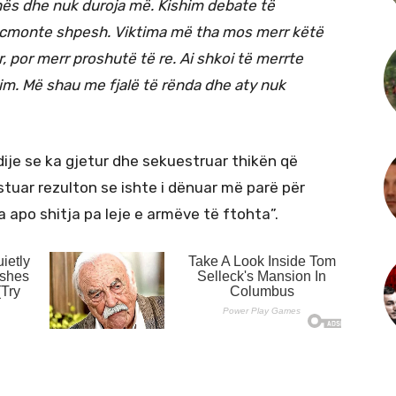
hës dhe nuk duroja më. Kishim debate të
cmonte shpesh. Viktima më tha mos merr këtë
, por merr proshutë të re. Ai shkoi të merrte
im. Më shau me fjalë të rënda dhe aty nuk
dije se ka gjetur dhe sekuestruar thikën që
restuar rezulton se ishte i dënuar më parë për
a apo shitja pa leje e armëve të ftohta”.