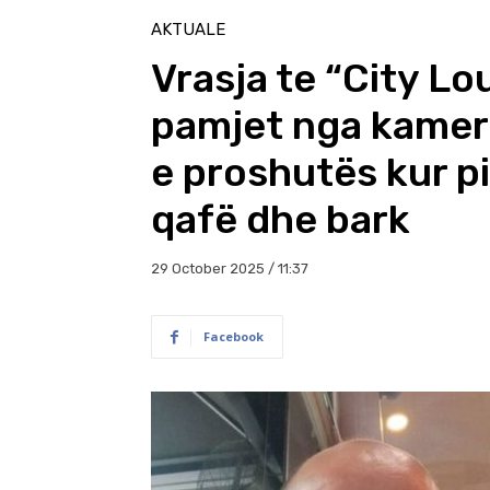
AKTUALE
Vrasja te “City L
pamjet nga kamera
e proshutës kur pic
qafë dhe bark
29 October 2025 / 11:37
Facebook