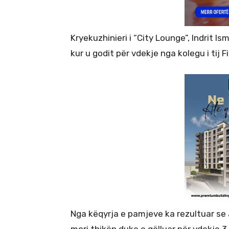
Kryekuzhinieri i “City Lounge”, Indrit Is
kur u godit për vdekje nga kolegu i tij F
Nga këqyrja e pamjeve ka rezultuar se a