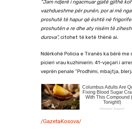
“Jam ndjerë i ngacmuar gjatë gjithë ko
vazhdueshme për punën, por ai më nga
proshutë të hapur që është në frigorifer
proshutën e re dhe aty nisëm të zihesh
durova”,
citohet të ketë thënë ai.
Ndërkohë Policia e Tiranës ka bërë me 
picieri vrau kuzhinierin. 41-vjeçari i ar
veprën penale “Prodhimi, mbajtja, blerj
/GazetaKosova/