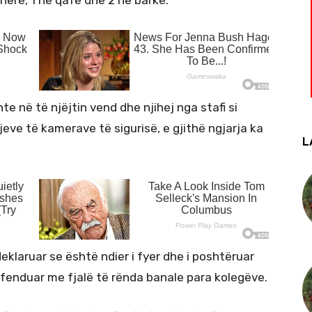
 herë, 1 në qafë dhe 2 në barkë.
e në të njëjtin vend dhe njihej nga stafi si
eve të kamerave të sigurisë, e gjithë ngjarja ka
L
deklaruar se është ndier i fyer dhe i poshtëruar
hte ofenduar me fjalë të rënda banale para kolegëve.