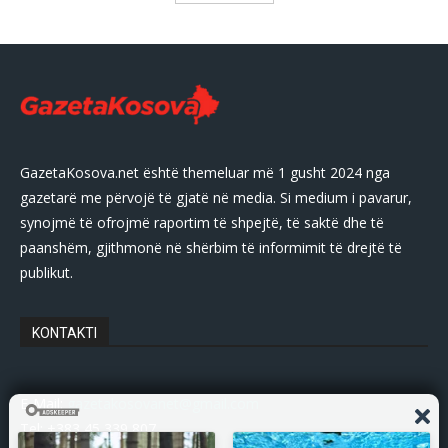
GazetaKosova.net është themeluar më 1 gusht 2024 nga
gazetarë me përvojë të gjatë në media. Si medium i pavarur,
synojmë të ofrojmë raportim të shpejtë, të saktë dhe të
paanshëm, gjithmonë në shërbim të informimit të drejtë të
publikut.
KONTAKTI
E-Mail:
gazetakosovanet@gmail.com
Tel: +383 45 339 807