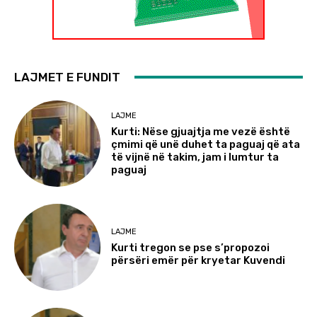
LAJMET E FUNDIT
LAJME
Kurti: Nëse gjuajtja me vezë është
çmimi që unë duhet ta paguaj që ata
të vijnë në takim, jam i lumtur ta
paguaj
LAJME
Kurti tregon se pse s’propozoi
përsëri emër për kryetar Kuvendi