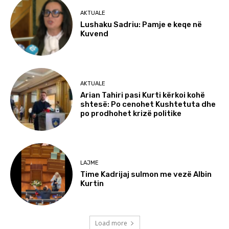
AKTUALE
Lushaku Sadriu: Pamje e keqe në
Kuvend
AKTUALE
Arian Tahiri pasi Kurti kërkoi kohë
shtesë: Po cenohet Kushtetuta dhe
po prodhohet krizë politike
LAJME
Time Kadrijaj sulmon me vezë Albin
Kurtin
Load more