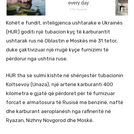
Kohët e fundit, inteligjenca ushtarake e Ukrainës
(HUR) goditi një tubacion kyç të karburantit
ushtarak rus në Oblastin e Moskës më 31 tetor,
duke çaktivizuar një rrugë kyçe furnizimi të
përdorur nga ushtria ruse.
HUR tha se sulmi kishte në shënjestër tubacionin
Koltsevoy (Unaza), një arterie karburanti 400
kilometra e gjatë që përdoret për të furnizuar
forcat e armatosura të Rusisë me benzinë, naftë
dhe karburant aeroplanësh nga rafineritë në
Ryazan, Nizhny Novgorod dhe Moskë.