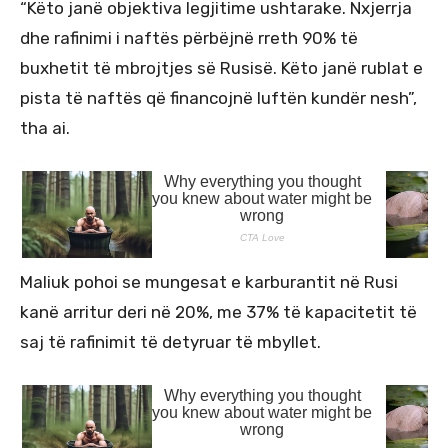
“Këto janë objektiva legjitime ushtarake. Nxjerrja
dhe rafinimi i naftës përbëjnë rreth 90% të
buxhetit të mbrojtjes së Rusisë. Këto janë rublat e
pista të naftës që financojnë luftën kundër nesh”,
tha ai.
Maliuk pohoi se mungesat e karburantit në Rusi
kanë arritur deri në 20%, me 37% të kapacitetit të
saj të rafinimit të detyruar të mbyllet.