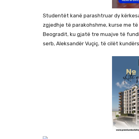
Studentët kanë parashtruar dy kërkesa
zgjedhje të parakohshme, kurse me të 
Beogradit, ku gjatë tre muajve të fun
serb, Aleksandër Vuçiç, të cilët kundë