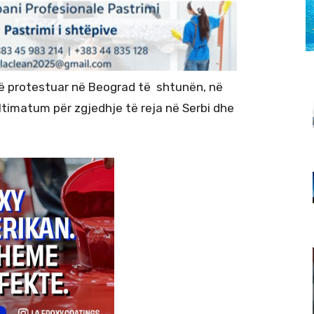
ë protestuar në Beograd të shtunën, në
timatum për zgjedhje të reja në Serbi dhe