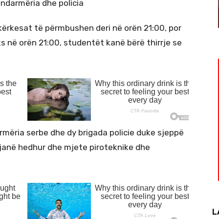
kërkesat të përmbushen deri në orën 21:00, por
ks në orën 21:00, studentët kanë bërë thirrje se
rmëria serbe dhe dy brigada policie duke sjeppë
janë hedhur dhe mjete piroteknike dhe
L