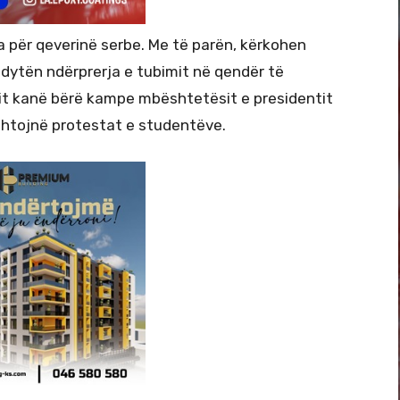
 për qeverinë serbe. Me të parën, kërkohen
dytën ndërprerja e tubimit në qendër të
dit kanë bërë kampe mbështetësit e presidentit
rshtojnë protestat e studentëve.