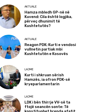
AKTUALE
Hamza mbledh GP-në në
Kuvend: Cila është logjika,
përveç dhunimit të
Kushtetutës?
AKTUALE
Reagon PDK: Kurti e vendosi
vullnetin partiak mbi
Kushtetutën e Kosovës
LAJME
Kurti i shkruan sërish
Hamzës, ia ofron PDK-së
kryeparlamentarin
LAJME
LDK i bën thirrje VV-së ta
ftojë seancën sonte: Të
konstituohet brenda afatit