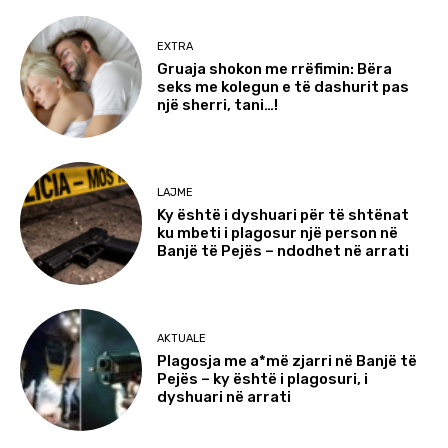
EXTRA
Gruaja shokon me rrëfimin: Bëra
seks me kolegun e të dashurit pas
një sherri, tani…!
LAJME
Ky është i dyshuari për të shtënat
ku mbeti i plagosur një person në
Banjë të Pejës – ndodhet në arrati
AKTUALE
Plagosja me a*më zjarri në Banjë të
Pejës – ky është i plagosuri, i
dyshuari në arrati