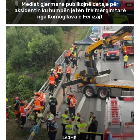
Mediat gjermane publikojnë detaje për
aksidentin ku humbën jetën tre mërgimtarë
nga Komogllava e Ferizajt
LAJME