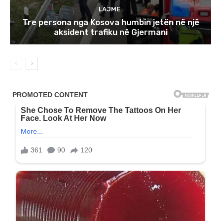
LAJME
Tre persona nga Kosova humbin jetën në një
aksident trafiku në Gjermani