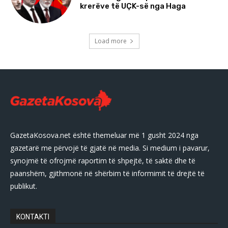
krerëve të UÇK-së nga Haga
Load more
GazetaKosova.net është themeluar më 1 gusht 2024 nga
gazetarë me përvojë të gjatë në media. Si medium i pavarur,
synojmë të ofrojmë raportim të shpejtë, të saktë dhe të
paanshëm, gjithmonë në shërbim të informimit të drejtë të
publikut.
KONTAKTI