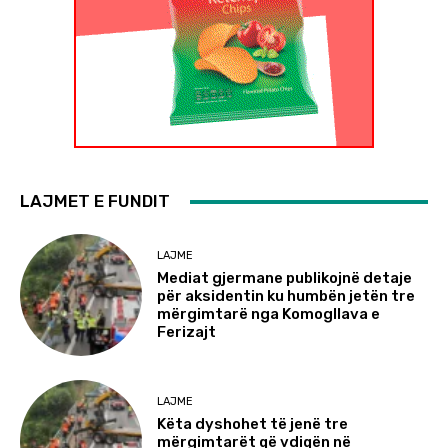
LAJMET E FUNDIT
LAJME
Mediat gjermane publikojnë detaje
për aksidentin ku humbën jetën tre
mërgimtarë nga Komogllava e
Ferizajt
LAJME
Këta dyshohet të jenë tre
mërgimtarët që vdiqën në