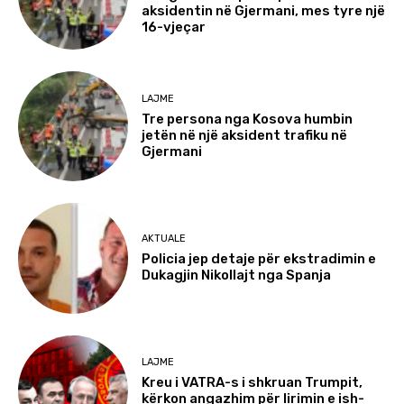
aksidentin në Gjermani, mes tyre një
16-vjeçar
LAJME
Tre persona nga Kosova humbin
jetën në një aksident trafiku në
Gjermani
AKTUALE
Policia jep detaje për ekstradimin e
Dukagjin Nikollajt nga Spanja
LAJME
Kreu i VATRA-s i shkruan Trumpit,
kërkon angazhim për lirimin e ish-