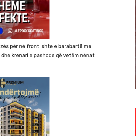
ajzës për në front ishte e barabartë me
je dhe krenari e pashoqe që vetëm nënat