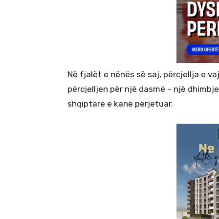
Në fjalët e nënës së saj, përcjellja e v
përcjelljen për një dasmë – një dhimb
shqiptare e kanë përjetuar.