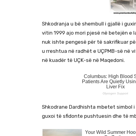
Shkodranja u bë shembull i gjallë i gux
vitin 1999 ajo mori pjesë në betejën 
nuk ishte pengesë për të sakrifikuar për
u rreshtua në radhët e UÇPMB-së në viti
në kuadër të UÇK-së në Maqedoni.
Shkodrane Dardhishta mbetet simbol i 
guxoi të sfidonte pushtuesin dhe të mbr