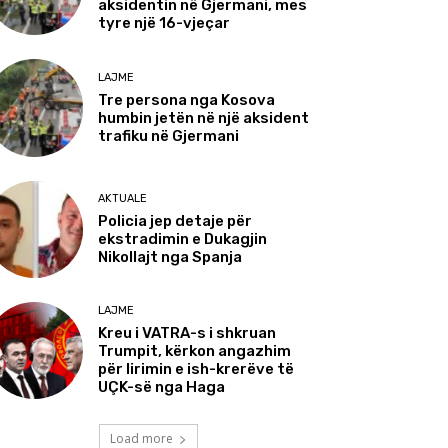
aksidentin në Gjermani, mes
tyre një 16-vjeçar
LAJME
Tre persona nga Kosova
humbin jetën në një aksident
trafiku në Gjermani
AKTUALE
Policia jep detaje për
ekstradimin e Dukagjin
Nikollajt nga Spanja
LAJME
Kreu i VATRA-s i shkruan
Trumpit, kërkon angazhim
për lirimin e ish-krerëve të
UÇK-së nga Haga
Load more