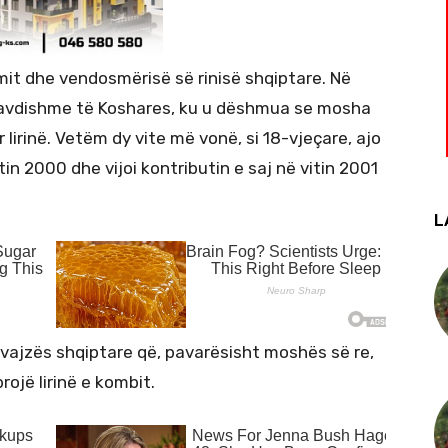
imit dhe vendosmërisë së rinisë shqiptare. Në
e lavdishme të Koshares, ku u dëshmua se mosha
 lirinë. Vetëm dy vite më vonë, si 18-vjeçare, ajo
n 2000 dhe vijoi kontributin e saj në vitin 2001
L
vajzës shqiptare që, pavarësisht moshës së re,
ojë lirinë e kombit.