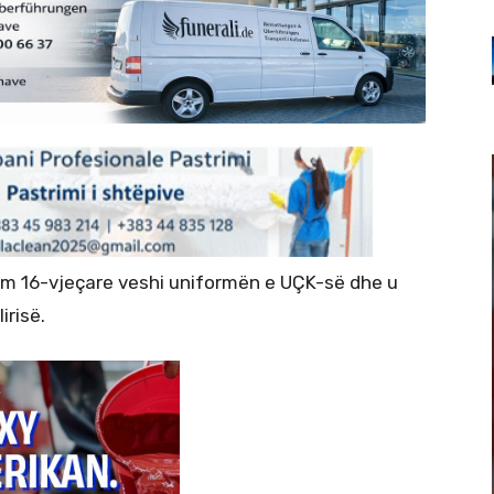
 16-vjeçare veshi uniformën e UÇK-së dhe u
irisë.