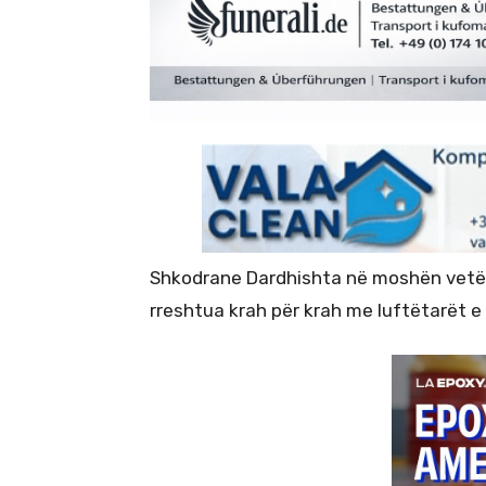
Shkodrane Dardhishta në moshën vetëm
rreshtua krah për krah me luftëtarët e l