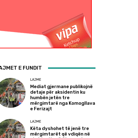
AJMET E FUNDIT
LAJME
Mediat gjermane publikojnë
detaje për aksidentin ku
humbën jetën tre
mërgimtarë nga Komogllava
e Ferizajt
LAJME
Këta dyshohet të jenë tre
mërgimtarët që vdiqën në