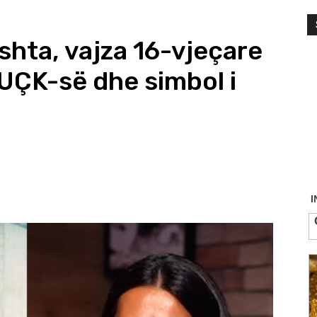
hta, vajza 16-vjeçare
 UÇK-së dhe simbol i