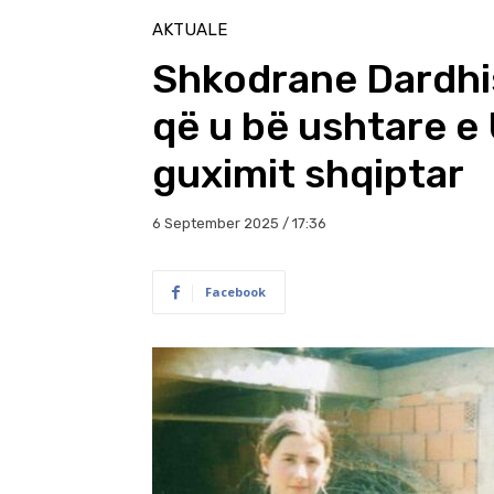
AKTUALE
Shkodrane Dardhis
që u bë ushtare e
guximit shqiptar
6 September 2025 / 17:36
Facebook