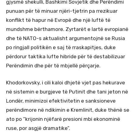
gjysmë shekulli, Bashkimi Sovjetik dhe Perëndimi
punuan për të minuar njëri-tjetrin pa rrezikuar
konflikt të hapur në Evropë dhe një luftë të
mundshme bërthamore. Zyrtarët e lartë evropianë
dhe të NATO-s aktualisht argumentojnë se Rusia
po ringjall politikën e saj të rraskapitjes, duke
përdorur taktika lufte hibride për të destabilizuar
Perëndimin dhe për të mbjellë përçarje.
Khodorkovsky, i cili kaloi dhjetë vjet pas hekurave
në sistemin e burgjeve të Putinit dhe tani jeton në
Londër, minimizoi efektivitetin e sanksioneve
perëndimore në ndikimin e Kremlinit, duke thënë se
ato po “krijonin njëfarë presioni mbi ekonominë
ruse, por asgjë dramatike”.