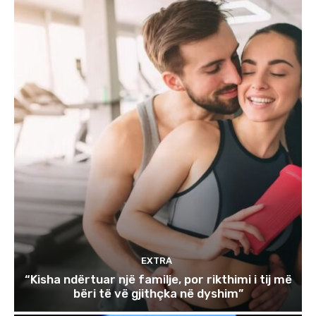
EXTRA
“Kisha ndërtuar një familje, por rikthimi i tij më
bëri të vë gjithçka në dyshim”