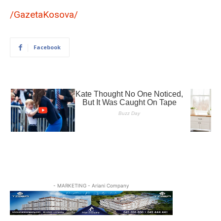
/GazetaKosova/
Facebook
- MARKETING - Ariani Company