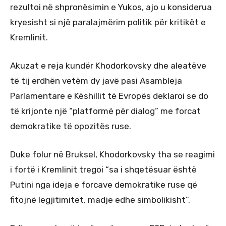
rezultoi në shpronësimin e Yukos, ajo u konsiderua
kryesisht si një paralajmërim politik për kritikët e
Kremlinit.
Akuzat e reja kundër Khodorkovsky dhe aleatëve
të tij erdhën vetëm dy javë pasi Asambleja
Parlamentare e Këshillit të Evropës deklaroi se do
të krijonte një “platformë për dialog” me forcat
demokratike të opozitës ruse.
Duke folur në Bruksel, Khodorkovsky tha se reagimi
i fortë i Kremlinit tregoi “sa i shqetësuar është
Putini nga ideja e forcave demokratike ruse që
fitojnë legjitimitet, madje edhe simbolikisht”.