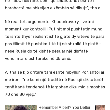
në 1,500 hektarë. Dëmi që shkaktohet është i
barabartë me shkeljen e këmbës së dikujt”, tha ai.
Në realitet, argumentoi Khodorkovsky, i vetmi
moment kur kontrolli i Putinit mbi pushtetin mund
të ishte thyer realisht ishte gjatë dy viteve të para
pas fillimit të pushtimit të tij në shkallë të plotë –
nëse Rusia do të kishte pësuar një disfatë
vendimtare ushtarake në Ukrainë.
Ai tha se kjo dritare tani është mbyllur. Por, shtoi ai
me ironi, “ne kemi një traditë në Rusi që diktatorët
tanë kanë tendencë të largohen diku midis moshës
70 dhe 80 vjeç.”