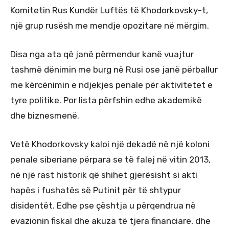
Komitetin Rus Kundër Luftës të Khodorkovsky-t,
një grup rusësh me mendje opozitare në mërgim.
Disa nga ata që janë përmendur kanë vuajtur
tashmë dënimin me burg në Rusi ose janë përballur
me kërcënimin e ndjekjes penale për aktivitetet e
tyre politike. Por lista përfshin edhe akademikë
dhe biznesmenë.
Vetë Khodorkovsky kaloi një dekadë në një koloni
penale siberiane përpara se të falej në vitin 2013,
në një rast historik që shihet gjerësisht si akti
hapës i fushatës së Putinit për të shtypur
disidentët. Edhe pse çështja u përqendrua në
evazionin fiskal dhe akuza të tjera financiare, dhe