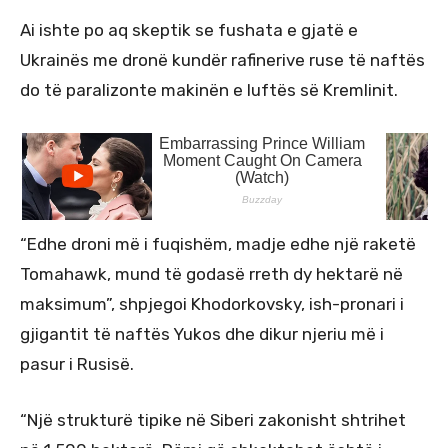
Ai ishte po aq skeptik se fushata e gjatë e
Ukrainës me dronë kundër rafinerive ruse të naftës
do të paralizonte makinën e luftës së Kremlinit.
“Edhe droni më i fuqishëm, madje edhe një raketë
Tomahawk, mund të godasë rreth dy hektarë në
maksimum”, shpjegoi Khodorkovsky, ish-pronari i
gjigantit të naftës Yukos dhe dikur njeriu më i
pasur i Rusisë.
“Një strukturë tipike në Siberi zakonisht shtrihet