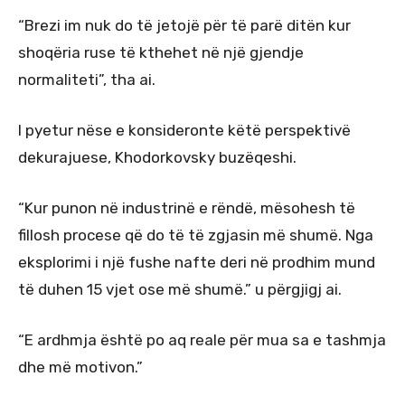
“Brezi im nuk do të jetojë për të parë ditën kur
shoqëria ruse të kthehet në një gjendje
normaliteti”, tha ai.
I pyetur nëse e konsideronte këtë perspektivë
dekurajuese, Khodorkovsky buzëqeshi.
“Kur punon në industrinë e rëndë, mësohesh të
fillosh procese që do të të zgjasin më shumë. Nga
eksplorimi i një fushe nafte deri në prodhim mund
të duhen 15 vjet ose më shumë.” u përgjigj ai.
“E ardhmja është po aq reale për mua sa e tashmja
dhe më motivon.”