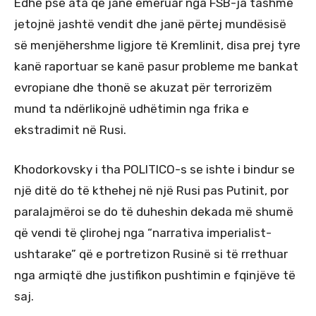
Edhe pse ata që janë emëruar nga FSB-ja tashmë
jetojnë jashtë vendit dhe janë përtej mundësisë
së menjëhershme ligjore të Kremlinit, disa prej tyre
kanë raportuar se kanë pasur probleme me bankat
evropiane dhe thonë se akuzat për terrorizëm
mund ta ndërlikojnë udhëtimin nga frika e
ekstradimit në Rusi.
Khodorkovsky i tha POLITICO-s se ishte i bindur se
një ditë do të kthehej në një Rusi pas Putinit, por
paralajmëroi se do të duheshin dekada më shumë
që vendi të çlirohej nga “narrativa imperialist-
ushtarake” që e portretizon Rusinë si të rrethuar
nga armiqtë dhe justifikon pushtimin e fqinjëve të
saj.