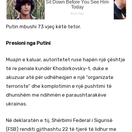
Putin mbushi 73 vjeç këtë tetor.
Presioni nga Putini
Muajin e kaluar, autoritetet ruse hapën një çështje
të re penale kundër Khodorkovsky-t, duke e
akuzuar atë për udhëheqjen e një “organizate
terroriste” dhe komplotimin e një pushtimi të
dhunshëm me ndihmën e paraushtarakëve
ukrainas.
Në deklaratën e tij, Shërbimi Federal i Sigurisë
(FSB) renditi gjithashtu 22 të tjerë të lidhur me