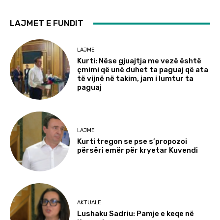
LAJMET E FUNDIT
LAJME
Kurti: Nëse gjuajtja me vezë është
çmimi që unë duhet ta paguaj që ata
të vijnë në takim, jam i lumtur ta
paguaj
LAJME
Kurti tregon se pse s’propozoi
përsëri emër për kryetar Kuvendi
AKTUALE
Lushaku Sadriu: Pamje e keqe në