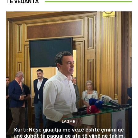
TE VEQANTA
LAJME
Kurti: Nëse gjuajtja me vezë është çmimi që
unë duhet ta paguaj që ata të vijnë në takim,