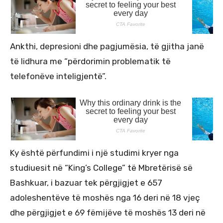
Ankthi, depresioni dhe pagjumësia, të gjitha janë
të lidhura me “përdorimin problematik të
telefonëve inteligjentë”.
Ky është përfundimi i një studimi kryer nga
studiuesit në “King’s College” të Mbretërisë së
Bashkuar, i bazuar tek përgjigjet e 657
adoleshentëve të moshës nga 16 deri në 18 vjeç
dhe përgjigjet e 69 fëmijëve të moshës 13 deri në