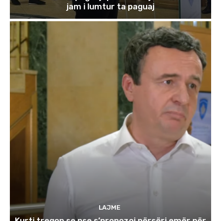
jam i lumtur ta paguaj
LAJME
Kurti tregon se pse s’propozoi përsëri emër për