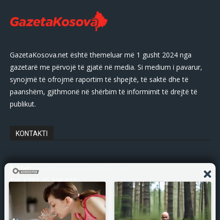
GazetaKosova.net është themeluar më 1 gusht 2024 nga
gazetarë me përvojë të gjatë në media. Si medium i pavarur,
synojmë të ofrojmë raportim të shpejtë, të saktë dhe të
paanshëm, gjithmonë në shërbim të informimit të drejtë të
publikut.
KONTAKTI
E-Mail:
gazetakosovanet@gmail.com
Tel: +383 45 339 807