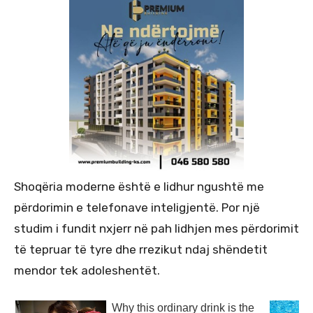
Shoqëria moderne është e lidhur ngushtë me
përdorimin e telefonave inteligjentë. Por një
studim i fundit nxjerr në pah lidhjen mes përdorimit
të tepruar të tyre dhe rrezikut ndaj shëndetit
mendor tek adoleshentët.