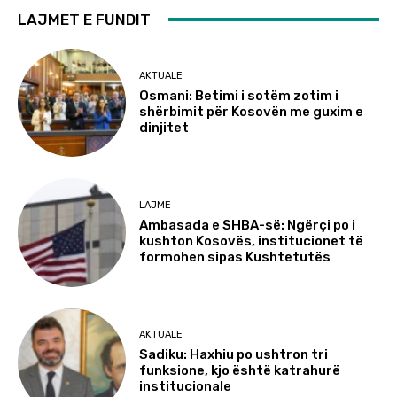
LAJMET E FUNDIT
AKTUALE
Osmani: Betimi i sotëm zotim i
shërbimit për Kosovën me guxim e
dinjitet
LAJME
Ambasada e SHBA-së: Ngërçi po i
kushton Kosovës, institucionet të
formohen sipas Kushtetutës
AKTUALE
Sadiku: Haxhiu po ushtron tri
funksione, kjo është katrahurë
institucionale