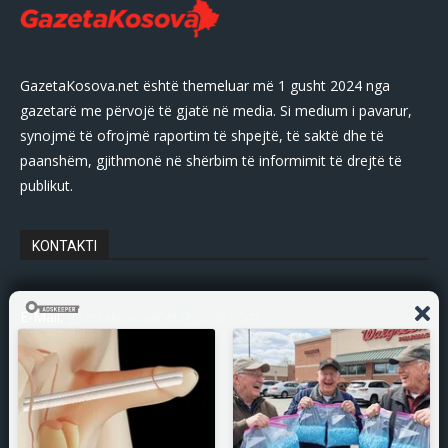
GazetaKosova.net është themeluar më 1 gusht 2024 nga
gazetarë me përvojë të gjatë në media. Si medium i pavarur,
synojmë të ofrojmë raportim të shpejtë, të saktë dhe të
paanshëm, gjithmonë në shërbim të informimit të drejtë të
publikut.
KONTAKTI
E-Mail:
gazetakosovanet@gmail.com
Tel: +383 45 339 807